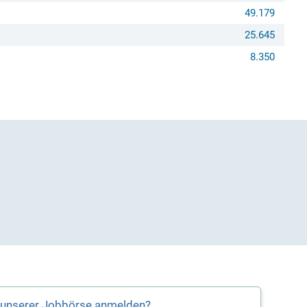
49.179
25.645
8.350
f unserer Jobbörse anmelden?