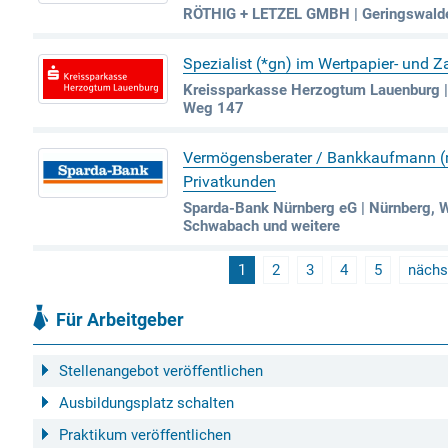
RÖTHIG + LETZEL GMBH | Geringswald
Spezialist (*gn) im Wertpapier- und 
Kreissparkasse Herzogtum Lauenburg |
Weg 147
Vermögensberater / Bankkaufmann 
Privatkunden
Sparda-Bank Nürnberg eG | Nürnberg, W
Schwabach und weitere
1
2
3
4
5
nächs
Für Arbeitgeber
Stellenangebot veröffentlichen
Ausbildungsplatz schalten
Praktikum veröffentlichen