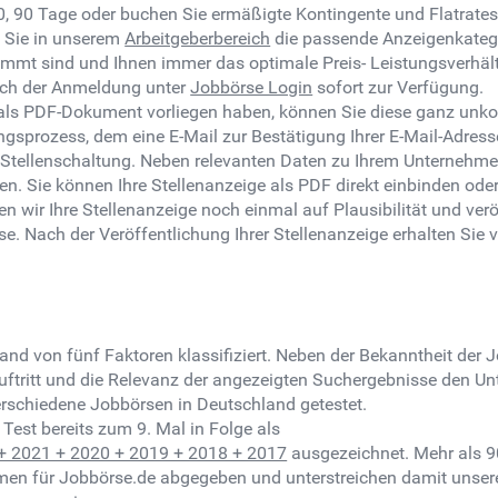
 60, 90 Tage oder buchen Sie ermäßigte Kontingente und Flatrate
n Sie in unserem
Arbeitgeberbereich
die passende Anzeigenkatego
immt sind und Ihnen immer das optimale Preis- Leistungsverhält
nach der Anmeldung unter
Jobbörse Login
sofort zur Verfügung.
ige als PDF-Dokument vorliegen haben, können Sie diese ganz un
sprozess, dem eine E-Mail zur Bestätigung Ihrer E-Mail-Adresse f
 Stellenschaltung. Neben relevanten Daten zu Ihrem Unterneh
. Sie können Ihre Stellenanzeige als PDF direkt einbinden oder 
n wir Ihre Stellenanzeige noch einmal auf Plausibilität und ver
. Nach der Veröffentlichung Ihrer Stellenanzeige erhalten Sie 
?
hand von fünf Faktoren klassifiziert. Neben der Bekanntheit de
ftritt und die Relevanz der angezeigten Suchergebnisse den Un
rschiedene Jobbörsen in Deutschland getestet.
est bereits zum 9. Mal in Folge als
 + 2021 + 2020 + 2019 + 2018 + 2017
ausgezeichnet. Mehr als 9
mmen für Jobbörse.de abgegeben und unterstreichen damit unser