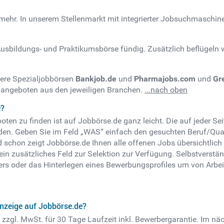
 mehr. In unserem Stellenmarkt mit integrierter Jobsuchmaschin
usbildungs- und Praktikumsbörse fündig. Zusätzlich beflügeln wir
sere Spezialjobbörsen
Bankjob.de
und
Pharmajobs.com
und
Gr
enangeboten aus den jeweiligen Branchen.
...nach oben
e?
ten zu finden ist auf Jobbörse.de ganz leicht. Die auf jeder S
nden.
Geben Sie im Feld „WAS“ einfach den gesuchten Beruf/Qual
d schon zeigt Jobbörse.de Ihnen alle offenen Jobs übersichtlic
in zusätzliches Feld zur Selektion zur Verfügung.
Selbstverstän
ers oder das Hinterlegen eines Bewerbungsprofiles um von Arbe
anzeige auf Jobbörse.de?
€ zzgl. MwSt. für 30 Tage Laufzeit inkl. Bewerbergarantie. Im n