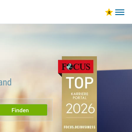
land
Finden