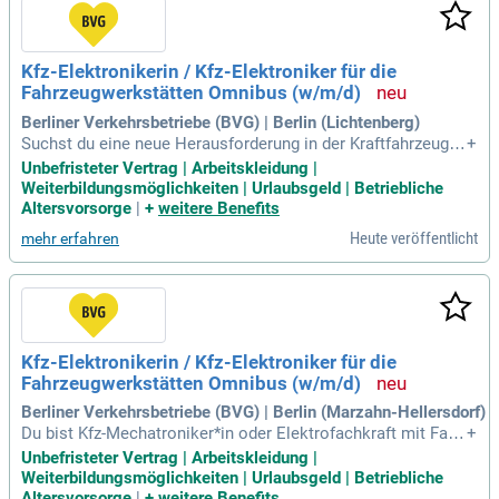
ns Bewerber mit einer abgeschlossenen Ausbildung in der I
mmobilienwirtschaft und hervorragenden Kommunikationsf
ähigkeiten. Neben einer leistungsgerechten Vergütung biete
Kfz-Elektronikerin / Kfz-Elektroniker für die
n wir Ihnen ein dynamisches Arbeitsumfeld, das Ihre organis
Fahrzeugwerkstätten Omnibus (w/m/d)
atorischen Talente fördert und fordern.
Berliner Verkehrsbetriebe (BVG) | Berlin (Lichtenberg)
Suchst du eine neue Herausforderung in der Kraftfahrzeugte
+
chnik? Wir bieten eine unbefristete Stelle in Vollzeit oder Te
Unbefristeter Vertrag | Arbeitskleidung |
ilzeit für technisch versierte Fachkräfte wie Kfz-Mechatronik
Weiterbildungsmöglichkeiten | Urlaubsgeld | Betriebliche
er*innen oder Elektroniker*innen. Du bringst Kenntnisse in I
Altersvorsorge
|
+
weitere Benefits
nstandhaltungsprozessen und elektronischen Fahrzeugsyst
Heute veröffentlicht
mehr erfahren
emen mit? Bei uns verdienst du nach Entgeltgruppe 8 TV-N
Berlin, je nach Erfahrung von 3.713,52 € bis 4.089,33 €. Unse
re Betriebshöfe befinden sich in Britz, Cicerostraße, Indira-G
andhi-Straße, Müllerstraße, Lichtenberg oder Spandau. Werd
e Teil unseres Teams und gestalte die Mobilität Berlins nac
hhaltig für Mensch und Klima!
Kfz-Elektronikerin / Kfz-Elektroniker für die
Fahrzeugwerkstätten Omnibus (w/m/d)
Berliner Verkehrsbetriebe (BVG) | Berlin (Marzahn-Hellersdorf)
Du bist Kfz-Mechatroniker*in oder Elektrofachkraft mit Fach
+
kenntnissen im Bereich Kraftfahrzeugtechnik? Wir bieten un
Unbefristeter Vertrag | Arbeitskleidung |
befristete Voll- oder Teilzeitstellen mit flexiblen Arbeitszeite
Weiterbildungsmöglichkeiten | Urlaubsgeld | Betriebliche
n und wertschätzender Vergütung nach TV-N Berlin. Unsere
Altersvorsorge
|
+
weitere Benefits