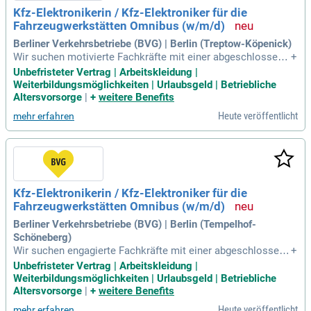
rz und Verstand!
Kfz-Elektronikerin / Kfz-Elektroniker für die
Fahrzeugwerkstätten Omnibus (w/m/d)
Berliner Verkehrsbetriebe (BVG) | Berlin (Treptow-Köpenick)
Wir suchen motivierte Fachkräfte mit einer abgeschlossene
+
n technischen Berufsausbildung, idealerweise als Kfz-Mech
Unbefristeter Vertrag | Arbeitskleidung |
atroniker*in oder Kfz-Elektriker*in. Du bringst Kenntnisse in
Weiterbildungsmöglichkeiten | Urlaubsgeld | Betriebliche
Instandhaltungsprozessen und elektronischen Fahrzeugsyst
Altersvorsorge
|
+
weitere Benefits
emen mit? Dann freue dich auf unbefristete Voll- oder Teilze
Heute veröffentlicht
mehr erfahren
itanstellungen (37,5 Stunden) in verschiedenen Standorten B
erlins. Die Vergütung erfolgt nach Entgeltgruppe 8 TV-N Berl
in zwischen 3.713,52€ und 4.089,33€, abhängig von deiner B
erufserfahrung. Wir gestalten mit dir die Mobilität von morg
en, im Einklang mit Mensch und Umwelt. Werde Teil unsere
s Teams und erlebe, wie wir mit Herz und Verstand den Herz
Kfz-Elektronikerin / Kfz-Elektroniker für die
schlag Berlins antreiben!
Fahrzeugwerkstätten Omnibus (w/m/d)
Berliner Verkehrsbetriebe (BVG) | Berlin (Tempelhof-
Schöneberg)
Wir suchen engagierte Fachkräfte mit einer abgeschlossene
+
n technischen Berufsausbildung, wie Kfz-Mechatroniker*in o
Unbefristeter Vertrag | Arbeitskleidung |
der Elektroniker*in für Betriebs- und Systemtechnik. Idealer
Weiterbildungsmöglichkeiten | Urlaubsgeld | Betriebliche
weise bringst du Kenntnisse in der Kraftfahrzeugtechnik und
Altersvorsorge
|
+
weitere Benefits
Instandhaltungsprozessen mit. Schichtarbeit, auch an Woch
Heute veröffentlicht
mehr erfahren