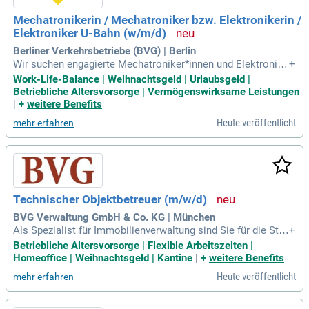
Mechatronikerin / Mechatroniker bzw. Elektronikerin /
Elektroniker U-Bahn (w/m/d)
Berliner Verkehrsbetriebe (BVG) | Berlin
Wir suchen engagierte Mechatroniker*innen und Elektronike
+
r*innen für die U-Bahn in Berlin! In den Fachbereichen Haupt
Work-Life-Balance | Weihnachtsgeld | Urlaubsgeld |
werkstatt und Komponentenaufarbeitung bieten wir spannen
Betriebliche Altersvorsorge | Vermögenswirksame Leistungen
de Vollzeit- oder Teilzeitstellen. Unsere Mitarbeiter*innen pr
|
+
weitere Benefits
ofitieren von einer fairen Vergütung nach TV-N Berlin und ei
Heute veröffentlicht
mehr erfahren
ner Vielzahl von attraktiven Leistungen. Genieße eine hervor
ragende Work-Life-Balance mit 30 Tagen Urlaub, 2.100 € Wei
hnachtsgeld und 500 € Urlaubsgeld. Zudem bieten wir 350 €
für Gesundheitsangebote sowie einen persönlichen Fahraus
weis. Werde Teil unseres Teams und gestalte die Mobilität
der Zukunft in der pulsierenden Hauptstadt Berlin!
Technischer Objektbetreuer (m/w/d)
BVG Verwaltung GmbH & Co. KG | München
Als Spezialist für Immobilienverwaltung sind Sie für die Ste
+
uerung und Kontrolle von Instandhaltungsmaßnahmen veran
Betriebliche Altersvorsorge | Flexible Arbeitszeiten |
twortlich. Bei Mieterwechsel führen Sie kleinere Reparature
Homeoffice | Weihnachtsgeld | Kantine
|
+
weitere Benefits
n selbstständig durch oder koordinieren Handwerker. Enge
Heute veröffentlicht
mehr erfahren
Zusammenarbeit mit dem Team gewährleistet eine reibungs
lose Organisation. Ihr solides Wissen in Gebäudetechnik op
timiert die Prozesse und minimiert Kosten. Wir wünschen u