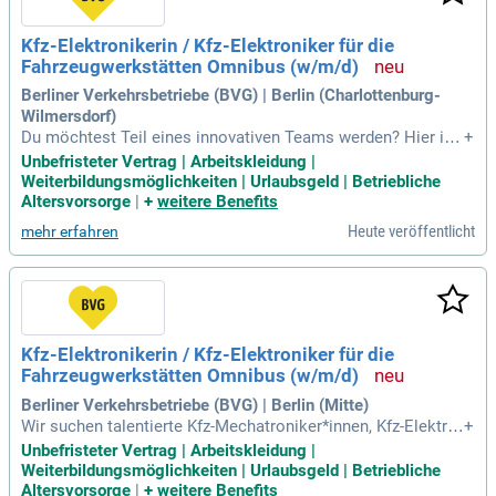
bilität der Zukunft gestaltet und für Mensch und Klima einst
eht. Bewirb dich jetzt und erlebe, wie wir gemeinsam die Ha
Kfz-Elektronikerin / Kfz-Elektroniker für die
uptstadt nachhaltig verändern!
Fahrzeugwerkstätten Omnibus (w/m/d)
Berliner Verkehrsbetriebe (BVG) | Berlin (Charlottenburg-
Wilmersdorf)
Du möchtest Teil eines innovativen Teams werden? Hier ist
+
deine Chance! Wir suchen engagierte Fachkräfte mit einer a
Unbefristeter Vertrag | Arbeitskleidung |
bgeschlossenen technischen Berufsausbildung, insbesonde
Weiterbildungsmöglichkeiten | Urlaubsgeld | Betriebliche
re Kfz-Mechatroniker*innen oder Elektroniker*innen. Kenntni
Altersvorsorge
|
+
weitere Benefits
sse in Instandhaltungsprozessen und elektronischen Fahrze
Heute veröffentlicht
mehr erfahren
ugsystemen sind erforderlich. Biete dir eine unbefristete An
stellung in Voll- oder Teilzeit mit attraktiver Vergütung. Wer
de Teil der Mobilität von morgen in Berlin, und gestalte mit
uns eine nachhaltige Zukunft für Mensch und Klima!
Kfz-Elektronikerin / Kfz-Elektroniker für die
Fahrzeugwerkstätten Omnibus (w/m/d)
Berliner Verkehrsbetriebe (BVG) | Berlin (Mitte)
Wir suchen talentierte Kfz-Mechatroniker*innen, Kfz-Elektrik
+
er*innen oder Elektroniker*innen für spannende Karrieremög
Unbefristeter Vertrag | Arbeitskleidung |
lichkeiten in Berlin. Deine technische Ausbildung und Kennt
Weiterbildungsmöglichkeiten | Urlaubsgeld | Betriebliche
nisse in Kraftfahrzeugtechnik sind bei uns gefragt. Wir biete
Altersvorsorge
|
+
weitere Benefits