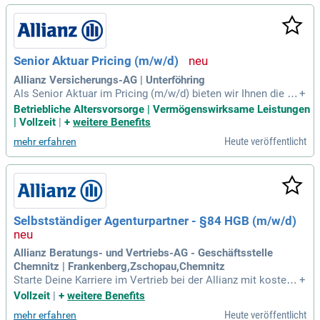
n zu vermeiden und finanzielle Chancen zu nutzen. Unser Zie
l ist es, die erste Wahl für Mitarbeitende und Partner zu sein.
Im globalen Headquarter der Allianz arbeiten wir zudem an
der schnellen Bearbeitung von Versicherungsschäden.
Senior Aktuar Pricing (m/w/d)
Allianz Versicherungs-AG | Unterföhring
Als Senior Aktuar im Pricing (m/w/d) bieten wir Ihnen die M
+
öglichkeit, spannende Herausforderungen im datengetriebe
Betriebliche Altersvorsorge | Vermögenswirksame Leistungen
nen Pricing zu meistern. Sie entwickeln moderne Pricing-Mo
| Vollzeit
|
+
weitere Benefits
delle mithilfe von Machine Learning und stochastischen Ver
Heute veröffentlicht
mehr erfahren
fahren. Zudem übernehmen Sie die aktuarielle Verantwortun
g bei Produktneuentwicklungen, einschließlich Tarifkalkulati
on und Machbarkeitsbewertung. Ihre Expertise fließt in die
Automatisierung und Optimierung aktuarieller Prozesse ein.
In enger Zusammenarbeit mit verschiedenen Stakeholdern s
tellen Sie integrierte Lösungen sicher und analysieren wirts
Selbstständiger Agenturpartner - §84 HGB (m/w/d)
chaftliche Potenziale. Die Aufbereitung komplexer Datenana
lysen für das Management rundet Ihre verantwortungsvolle
Rolle ab.
Allianz Beratungs- und Vertriebs-AG - Geschäftsstelle
Chemnitz | Frankenberg,Zschopau,Chemnitz
Starte Deine Karriere im Vertrieb bei der Allianz mit kostenfr
+
eier Unterstützung durch Fachspezialist:innen und attraktive
Vollzeit
|
+
weitere Benefits
n Verdienstmöglichkeiten. Du betreust einen eigenen Kunde
Heute veröffentlicht
mehr erfahren
nstamm und gewinnst neue Kund:innen durch Deine Beratun