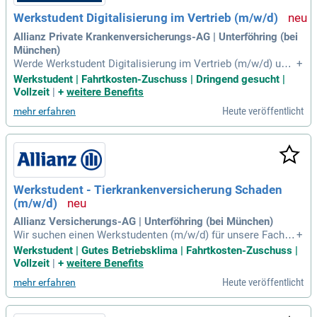
it uns erfolgreich zu sein und Ihre Karriere voranzutreiben!
Werkstudent Digitalisierung im Vertrieb (m/w/d)
Allianz Private Krankenversicherungs-AG | Unterföhring (bei
München)
Werde Werkstudent Digitalisierung im Vertrieb (m/w/d) und
+
bringe frischen Wind in unseren Maklervertrieb. Deine Aufga
Werkstudent | Fahrtkosten-Zuschuss | Dringend gesucht |
ben umfassen die Förderung digitaler Tools und die Steigeru
Vollzeit
|
+
weitere Benefits
ng der Digitalisierungsquote. Du bist der zentrale Ansprechp
Heute veröffentlicht
mehr erfahren
artner für digitale Anwendungen und gewährleistest einen re
ibungslosen Support. Zusätzlich entwickelst du maßgeschn
eiderte Lernkonzepte und führst Webinare durch. In enger Zu
sammenarbeit mit agilen Teams sammelst du praxisnahes
Feedback und begleitest wichtige Weiterentwicklungen. Unt
erstütze uns bei der Planung von Marketingaktionen, um Ma
Werkstudent - Tierkrankenversicherung Schaden
kler und Kunden digital zu erreichen!
(m/w/d)
Allianz Versicherungs-AG | Unterföhring (bei München)
Wir suchen einen Werkstudenten (m/w/d) für unsere Fachbe
+
ratung Tierkrankenversicherung Schaden in München-Unterf
Werkstudent | Gutes Betriebsklima | Fahrtkosten-Zuschuss |
öhring, ab dem 15.10.2026. Unser dynamisches und agiles T
Vollzeit
|
+
weitere Benefits
eam setzt auf flache Hierarchien und kundenorientierte Leis
Heute veröffentlicht
mehr erfahren
tungen. Du wirst Teil eines jungen Teams aus Versicherung
sexperten und tiermedizinischen Fachkräften. Flexible Arbei
tszeiten zwischen 6:00 und 21:00 Uhr sowie bis zu 20 Stund