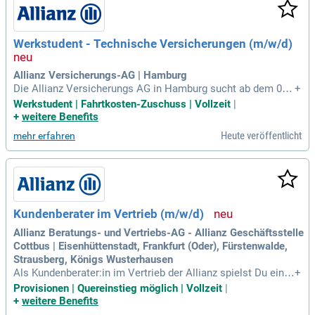
en pro Woche ermöglichen eine optimale Vereinbarkeit mit
deinem Tiermedizinstudium. Nach erfolgreicher Einarbeitun
g ist mobiles Arbeiten ebenfalls möglich. Technisches Equi
Werkstudent - Technische Versicherungen (m/w/d)
pment stellen wir dir zur Verfügung, um deine Effizienz zu m
aximieren.
Allianz Versicherungs-AG | Hamburg
Die Allianz Versicherungs AG in Hamburg sucht ab dem 01.
+
09.2026 Werkstudenten im Bereich Technische Versicherun
Werkstudent | Fahrtkosten-Zuschuss | Vollzeit
|
gen (m/w/d). Wenn du ein Interesse für technische Versiche
+
weitere Benefits
rungsprodukte hast, bieten wir dir die perfekte Gelegenheit,
Heute veröffentlicht
mehr erfahren
praktische Erfahrungen in der Sachbearbeitung zu sammeln.
Bei uns arbeitest du strukturiert und kommunizierst selbstb
ewusst mit verschiedenen Ansprechpartner:innen. Du wirst
Teil eines dynamischen Teams und erhältst spannende Einb
licke in unsere spezialisierten Prozesse. Nutze die Chance,
deine Kenntnisse im Bereich Technische Versicherungen er
Kundenberater im Vertrieb (m/w/d)
weitern. Bewirb dich jetzt und starte deine Karriere bei der A
llianz!
Allianz Beratungs- und Vertriebs-AG - Allianz Geschäftsstelle
Cottbus | Eisenhüttenstadt, Frankfurt (Oder), Fürstenwalde,
Strausberg, Königs Wusterhausen
Als Kundenberater:in im Vertrieb der Allianz spielst Du eine
+
entscheidende Rolle beim Schutz von Familien und Unterne
Provisionen | Quereinstieg möglich | Vollzeit
|
hmer:innen. Mit individuellen Versicherungslösungen sorgst
+
weitere Benefits
Du dafür, dass Menschen in unterschiedlichen Lebenssituati