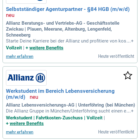
Selbstständiger Agenturpartner - §84 HGB (m/w/d)
Allianz Beratungs- und Vertriebs-AG - Geschäftsstelle
Zwickau | Plauen, Meerane, Altenburg, Lengenfeld,
Schneeberg
Starte Deine Karriere bei der Allianz und profitiere von koste
+
nfreier Unterstützung durch Fachspezialist:innen. Entfalte D
Vollzeit
|
+
weitere Benefits
ein Potenzial im Verkauf von Versicherungsprodukten und b
Heute veröffentlicht
mehr erfahren
aue Dir eine solide Altersvorsorge auf. Mit individueller Weit
erbildung und Coaching durch Experten hast Du die Möglich
keit, Deine Vertriebskompetenzen zu erweitern. Übernimm
Verantwortung für Deinen eigenen Kundenbestand und gewi
nne neue Kund:innen mit Deinem Know-how. Genieße vielfäl
tige Entwicklungsmöglichkeiten, inklusive der Option, eine e
Werkstudent im Bereich Lebensversicherung
igene Agentur zu leiten. Voraussetzungen sind eine abgesch
(m/w/d)
lossene Berufsausbildung oder (Fach-) Hochschulabschluss
sowie erste Vertriebserfahrung und Freude am Verkauf.
Allianz Lebensversicherungs-AG | Unterföhring (bei München)
Die Allianz Gruppe in München/Unterföhring sucht einen en
+
gagierten Werkstudenten (m/w/d). Mit einer starken Präsen
Werkstudent | Fahrtkosten-Zuschuss | Vollzeit
|
z in über 70 Ländern bieten wir Finanzlösungen für 125 Milli
+
weitere Benefits
onen Kunden weltweit. Unsere innovative Unternehmenskult
Heute veröffentlicht
mehr erfahren
ur fördert den Austausch mit Kund:innen und Vertriebspartn
er:innen. Als führende Finanzgemeinschaft helfen wir, Risike