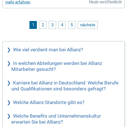
Heute veröffentlicht
mehr erfahren
onen gut abgesichert sind. Als Lebensbegleiter:in unterstütz
t Du Deine Kundinnen und Kunden nach dem Vertragsabschl
uss. Im Schaden- oder Leistungsfall bist Du der vertrauensv
olle Ansprechpartner, der Hilfe bietet. Dein Engagement erm
öglicht es den Menschen, sicher in die Zukunft zu blicken u
1
2
3
4
5
nächste
nd sich gegen unvorhersehbare Risiken zu wappnen. Du verf
ügst über eine abgeschlossene Ausbildung im Versicherung
sbereich oder eine vergleichbare Qualifikation, um diese wic
htige Aufgabe zu erfüllen.
Wie viel verdient man bei Allianz?
In welchen Abteilungen werden bei Allianz
Mitarbeiter gesucht?
Karriere bei Allianz in Deutschland: Welche Berufe
und Qualifikationen sind besonders gefragt?
Welche Allianz-Standorte gibt es?
Welche Benefits und Unternehmenskultur
erwarten Sie bei Allianz?