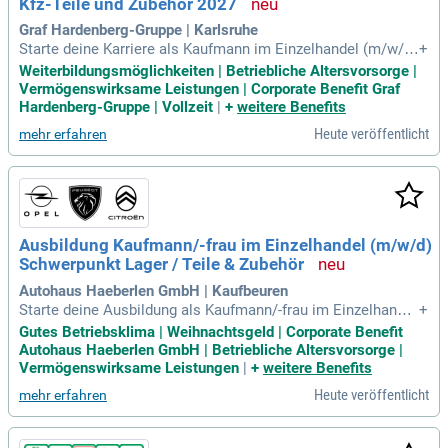
Kfz-Teile und Zubehör 2027
Graf Hardenberg-Gruppe | Karlsruhe
Starte deine Karriere als Kaufmann im Einzelhandel (m/w/d)
+
für Kfz-Teile und Zubehör bei Graf Hardenberg! Ab dem 01.0
Weiterbildungsmöglichkeiten | Betriebliche Altersvorsorge |
8.2027 erwartet dich eine spannende Ausbildung in Vollzeit
Vermögenswirksame Leistungen | Corporate Benefit Graf
mit einem monatlichen Gehalt zwischen 1.218 und 1.388 €.
Hardenberg-Gruppe | Vollzeit
|
+
weitere Benefits
Als Teil einer der erfolgreichsten Automobilhandelsgruppen
Heute veröffentlicht
mehr erfahren
Deutschlands profitierst du von einem starken Team und kle
sse Mobilität. Entfalte deine Talente in einem dynamischen
Umfeld, das Tradition und Pioniergeist vereint. Wir bieten dir
krisensichere Arbeitsplätze sowie wertschätzende Unterneh
menskultur. Bewirb dich jetzt und gestalte deine Zukunft in
der Automobilbranche!
Ausbildung Kaufmann/-frau im Einzelhandel (m/w/d)
Schwerpunkt Lager / Teile & Zubehör
​Autohaus Haeberlen GmbH | Kaufbeuren
Starte deine Ausbildung als Kaufmann/-frau im Einzelhandel
+
(m/w/d) mit dem Schwerpunkt Lager in Füssen, Immenstad
Gutes Betriebsklima | Weihnachtsgeld | Corporate Benefit ​
t, Kaufbeuren oder Kempten. Lerne alle Abläufe im Bereich L
Autohaus Haeberlen GmbH | Betriebliche Altersvorsorge |
ager, Teile und Zubehör kennen, vom Wareneingang bis zur f
Vermögenswirksame Leistungen
|
+
weitere Benefits
achgerechten Einlagerung. Du übernimmst das Annehmen u
Heute veröffentlicht
mehr erfahren
nd Prüfen von Waren und kommissionierst Ersatzteile sowi
e Zubehör für Werkstätten. Zudem unterstützt du bei Inventu
ren und sorgst für Ordnung im Lager. Diese Ausbildung biete