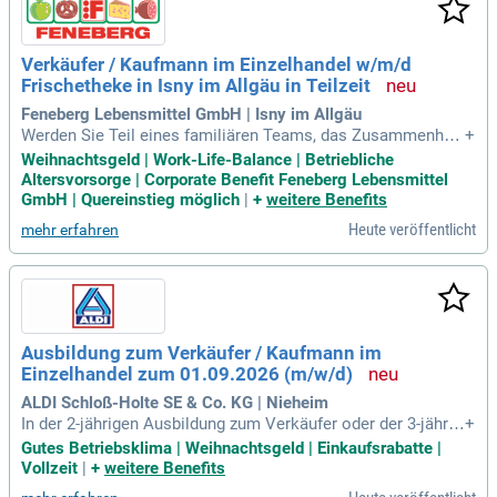
t dir spannende Einblicke in die Beratung und den Verkauf v
on Originalteilen und Serviceartikeln. Begeisterung für Auto
s und Technik ist ein Plus für deine praktische Tätigkeit!
Verkäufer / Kaufmann im Einzelhandel w/m/d
Frischetheke in Isny im Allgäu in Teilzeit
Feneberg Lebensmittel GmbH | Isny im Allgäu
Werden Sie Teil eines familiären Teams, das Zusammenhalt
+
und Unterstützung großschreibt! In Ihrer neuen Rolle beraten
Weihnachtsgeld | Work-Life-Balance | Betriebliche
Sie unsere Einkaufsgäste freundlich und präsentieren anspr
Altersvorsorge | Corporate Benefit Feneberg Lebensmittel
echend unsere hochwertigen Fleisch-, Wurst-, Käse- und Fis
GmbH | Quereinstieg möglich
|
+
weitere Benefits
chwaren. Sie sorgen dafür, dass unsere hohen Hygiene- und
Heute veröffentlicht
mehr erfahren
Qualitätsstandards eingehalten werden und unterstützen bei
Bestellungen sowie der Warenannahme. Wir suchen idealer
weise Bewerber mit einer Ausbildung im Verkauf, Lebensmit
tel oder Gastronomie, aber auch Quereinsteiger sind willko
mmen. Ihnen sollte der Umgang mit Menschen Freude berei
ten, und Flexibilität in Schichtarbeit von Montag bis Samsta
Ausbildung zum Verkäufer / Kaufmann im
g ist wichtig. Bewerben Sie sich jetzt und erleben Sie ein sp
Einzelhandel zum 01.09.2026 (m/w/d)
annendes Arbeitsumfeld!
ALDI Schloß-Holte SE & Co. KG | Nieheim
In der 2-jährigen Ausbildung zum Verkäufer oder der 3-jährig
+
en Ausbildung zum Kaufmann im Einzelhandel erlernst du al
Gutes Betriebsklima | Weihnachtsgeld | Einkaufsrabatte |
le wichtigen Abläufe im Einzelhandel. Du nimmst Warenliefe
Vollzeit
|
+
weitere Benefits
rungen an, verräumst sie und kümmerst dich um die anspre