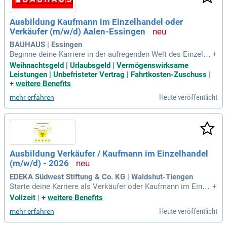
Ausbildung Kaufmann im Einzelhandel oder
Verkäufer (m/w/d) Aalen-Essingen
BAUHAUS | Essingen
Beginne deine Karriere in der aufregenden Welt des Einzelha
+
ndels mit einer Ausbildung bei BAUHAUS. In den ersten beid
Weihnachtsgeld | Urlaubsgeld | Vermögenswirksame
en Jahren wirst du zum Verkäufer (m/w/d) ausgebildet und l
Leistungen | Unbefristeter Vertrag | Fahrtkosten-Zuschuss
|
ernst alles über bestes Kundenservice und effektive Warenp
+
weitere Benefits
räsentation. Du bekommst Einblicke in verschiedene Facha
Heute veröffentlicht
mehr erfahren
bteilungen, darunter Farben und Sanitär. Das dritte Jahr qual
ifiziert dich zum Kaufmann im Einzelhandel (m/w/d) und vert
ieft dein Wissen in Warenwirtschaft und Marketing. So wirst
du zum Experten, der unserer Kundschaft täglich bei ihren W
ünschen rund um Werkstatt, Haus und Garten hilft. Starte jet
zt und gestalte deine Zukunft im Einzelhandel!
Ausbildung Verkäufer / Kaufmann im Einzelhandel
(m/w/d) - 2026
EDEKA Südwest Stiftung & Co. KG | Waldshut-Tiengen
Starte deine Karriere als Verkäufer oder Kaufmann im Einzel
+
handel (m/w/d) im Jahr 2026. In deinem Team gestaltest du
Vollzeit
|
+
weitere Benefits
täglich den reibungslosen Ablauf im Markt. Du übernimmst
Heute veröffentlicht
mehr erfahren
Verantwortung für den gesamten Warenfluss, vom Einkauf b
is zur Lagerung und Pflege. Deine Kreativität wird geschätzt,