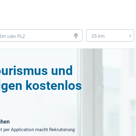
25 km
»
ourismus und
eigen kostenlos
chen
t per Application macht Rekrutierung