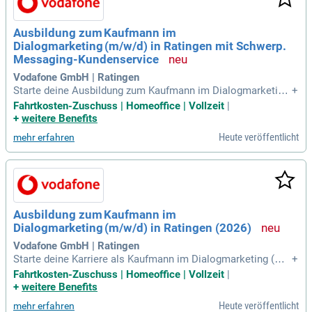
Ausbildung zum Kaufmann im
Dialogmarketing (m/w/d) in Ratingen mit Schwerp.
Messaging-Kundenservice
Vodafone GmbH | Ratingen
Starte deine Ausbildung zum Kaufmann im Dialogmarketing
+
(m/w/d) bei Vodafone in Ratingen mit dem Schwerpunkt Me
Fahrtkosten-Zuschuss | Homeoffice | Vollzeit
|
ssaging-Kundenservice am 1. September 2026. In dieser drei
+
weitere Benefits
jährigen Ausbildung wirst du an der Berufsschule in Düsseld
Heute veröffentlicht
mehr erfahren
orf teilnehmen. Du betreust unsere Kund:innen über verschi
edene Plattformen wie Facebook, Twitter und WhatsApp un
d sorgst für exzellenten Service. Darüber hinaus bist du bere
it, Kund:innen auch situativ telefonisch zu kontaktieren. Uns
ere erfahrenen Ausbilder:innen unterstützen dich dabei, zum
Kommunikationsprofi zu werden. Werde Teil eines Teams, d
Ausbildung zum Kaufmann im
as die Zukunft vernetzt, inklusiv und nachhaltig gestaltet.
Dialogmarketing (m/w/d) in Ratingen (2026)
Vodafone GmbH | Ratingen
Starte deine Karriere als Kaufmann im Dialogmarketing (m/
+
w/d) am 01.09.2026 in Ratingen. Die dreijährige Ausbildung,
Fahrtkosten-Zuschuss | Homeoffice | Vollzeit
|
einschließlich Berufsschule in Düsseldorf, bietet dir die Mö
+
weitere Benefits
glichkeit, in einem innovativen Umfeld zu arbeiten. Bei Voda
Heute veröffentlicht
mehr erfahren
fone gestaltest du aktiv an einer besseren, vernetzten und n