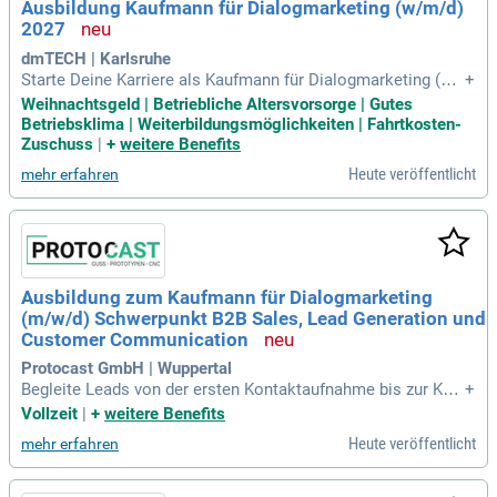
Ausbildung Kaufmann für Dialogmarketing (w/m/d)
2027
dmTECH | Karlsruhe
Starte Deine Karriere als Kaufmann für Dialogmarketing (w/
+
m/d) bei dm TECH! In dieser Ausbildung lernst Du, Kunden k
Weihnachtsgeld | Betriebliche Altersvorsorge | Gutes
ompetent zu beraten und ihnen bei Fragen zu Produkten, Ser
Betriebsklima | Weiterbildungsmöglichkeiten | Fahrtkosten-
vices sowie zum dm-Onlineshop weiterzuhelfen. Du entwick
Zuschuss
|
+
weitere Benefits
elst Deine Fähigkeit, Probleme serviceorientiert zu lösen un
Heute veröffentlicht
mehr erfahren
d auf die Bedürfnisse der Kunden einzugehen. Mit Deiner ko
mmunikativen Art wirst Du zum Experten in erfolgreicher Ge
sprächsführung. Zudem meisterst Du den Umgang mit Tick
etsystemen, um Anfragen professionell zu bearbeiten. Bewir
b Dich jetzt und lege den Grundstein für Deine Zukunft im Di
alogmarketing!
Ausbildung zum Kaufmann für Dialogmarketing
(m/w/d) Schwerpunkt B2B Sales, Lead Generation und
Customer Communication
Protocast GmbH | Wuppertal
Begleite Leads von der ersten Kontaktaufnahme bis zur Kun
+
denanfrage. Durch moderne CRM-Systeme wie Pipedrive ge
Vollzeit
|
+
weitere Benefits
währleistest du, dass Kundeninformationen stets aktuell sin
Heute veröffentlicht
mehr erfahren
d. Gemeinsam erstellen wir effektive Gesprächsleitfäden un
d innovative Vertriebsansätze. Du wertest Gesprächsergebn
isse aus und identifizierst erfolgreiche Maßnahmen. In der K