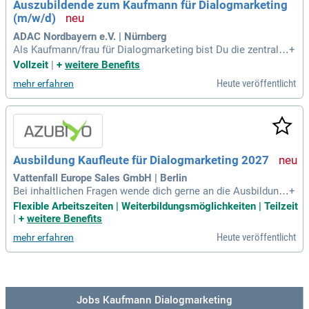
Auszubildende zum Kaufmann für Dialogmarketing
he wie Projektmanagement und moderne Technologien für
(m/w/d)
unterschiedliche Industrien, darunter Automotive und Medizi
ntechnik.
ADAC Nordbayern e.V. | Nürnberg
Als Kaufmann/frau für Dialogmarketing bist Du die zentrale
+
Anlaufstelle für unsere Mitglieder und Kunden. Du unterstütz
Vollzeit
|
+
weitere Benefits
t sie bei Fragen zu Mitgliederleistungen und Versicherungen,
Heute veröffentlicht
mehr erfahren
von der Reiseroute bis zur Kfz-Versicherung. In dieser Positi
on entwickelst Du Fachwissen über unsere umfangreichen
Produkte und Angebote. Mit einem mittleren Schulabschlus
s oder (Fach-)Abi bist Du bestens vorbereitet. Deine Begeist
erung für den persönlichen Kontakt motiviert Dich, ADAC-Pr
odukte erfolgreich zu vermarkten. Teamarbeit und eigene Ini
Ausbildung Kaufleute für Dialogmarketing 2027
tiative sind für Dich wichtige Bestandteile auf dem Weg zum
Erfolg und zur attraktiven Ausbildungsvergütung.
Vattenfall Europe Sales GmbH | Berlin
Bei inhaltlichen Fragen wende dich gerne an die Ausbildung
+
skoordinatorin Frau Nadine Balzereit unter nadine.balzereit
Flexible Arbeitszeiten | Weiterbildungsmöglichkeiten | Teilzeit
@vattenfall.de. Haben wir dein Interesse geweckt? Dann fre
|
+
weitere Benefits
uen wir uns auf deine Bewerbung.
Heute veröffentlicht
mehr erfahren
Jobs Kaufmann Dialogmarketing