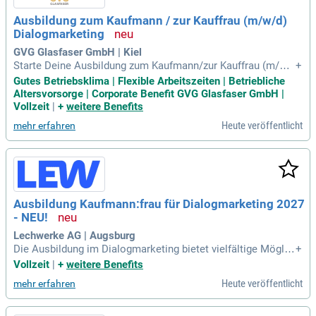
Ausbildung zum Kaufmann / zur Kauffrau (m/w/d)
Dialogmarketing
GVG Glasfaser GmbH | Kiel
Starte Deine Ausbildung zum Kaufmann/zur Kauffrau (m/w/
+
d) im Dialogmarketing bei der GVG Glasfaser GmbH. Wenn
Gutes Betriebsklima | Flexible Arbeitszeiten | Betriebliche
Du kommunikativ, freundlich und geduldig bist, bist Du bei u
Altersvorsorge | Corporate Benefit GVG Glasfaser GmbH |
ns genau richtig! Bei einem modernen Telekommunikations
Vollzeit
|
+
weitere Benefits
unternehmen erlernst Du alles über professionellen Kunden
Heute veröffentlicht
mehr erfahren
kontakt. Unser Ziel ist es, Privat- und Geschäftskunden in D
eutschland an zukunftssichere Breitbandnetze anzubinden.
Du wirst aktiv am Telefon oder per E-Mail mit unseren Kund
en kommunizieren und individuelle Lösungen finden. Werde
Teil eines motivierten Teams und gestalte die Telekommuni
kationsinfrastruktur der Zukunft mit!
Ausbildung Kaufmann:frau für Dialogmarketing 2027
- NEU!
Lechwerke AG | Augsburg
Die Ausbildung im Dialogmarketing bietet vielfältige Möglic
+
hkeiten zur persönlichen und beruflichen Entwicklung. Du an
Vollzeit
|
+
weitere Benefits
alysierst Dienstleistungen, kommunizierst direkt mit Kund:i
Heute veröffentlicht
mehr erfahren
nnen und führst Verkaufsgespräche. In der Praxis profitierst
du von einem umfassenden Einblick in unsere Kundenservic
e-Bereiche wie Debitorenmanagement und Service Experien