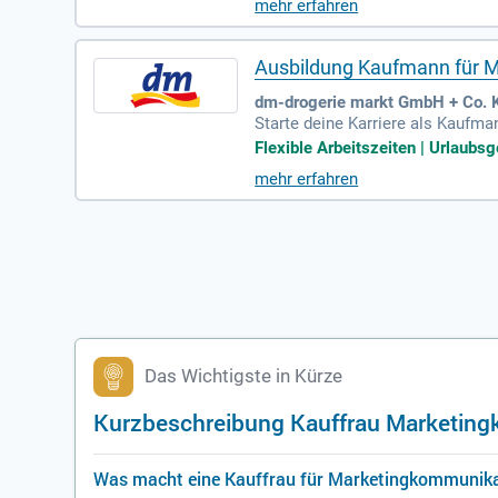
mehr erfahren
Ausbildung Kaufmann für 
dm-drogerie markt GmbH + Co. K
Starte deine Karriere als Kaufm
n Ausbildungsberuf lernst du, w
Flexible Arbeitszeiten | Urlaubsge
n- und Marktanalysen durch, um 
mehr erfahren
näle abgestimmt sind, gehört eb
keiten informiert ist. Werde Te
Das Wichtigste in Kürze
Kurzbeschreibung Kauffrau Marketin
Was macht eine Kauffrau für Marketingkommunik