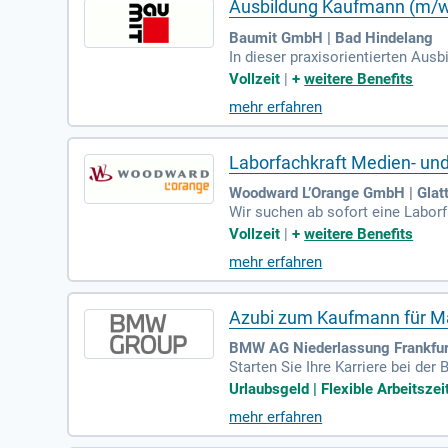
Ausbildung Kaufmann (m/w/
Baumit GmbH | Bad Hindelang
In dieser praxisorientierten Aus
Du erlernst die Marktbeobachtu
Vollzeit
|
+
weitere Benefits
etzung von Briefings und der Ges
mehr erfahren
chule in München statt und dauer
et. Nach deinem Abschluss stehen
sten Ausbildungsjahr.
Laborfachkraft Medien- un
Woodward L’Orange GmbH | Glat
Wir suchen ab sofort eine Laborf
schmierstoff-Anlagen und führe
Vollzeit
|
+
weitere Benefits
fgaben umfassen auch die Kalib
mehr erfahren
e. Voraussetzung ist eine abges
n eine selbständige, systematis
rausforderung!
Azubi zum Kaufmann für Ma
BMW AG Niederlassung Frankfurt
Starten Sie Ihre Karriere bei d
ergütung sowie attraktive Zusatz
Urlaubsgeld | Flexible Arbeitszei
und Ihren Fähigkeiten, denn Chan
mehr erfahren
bernahmechancen. Nutzen Sie auß
ubi-Fahrzeuge und Fitnessangebo