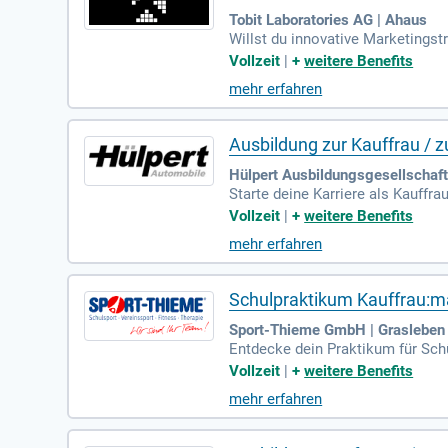
Tobit Laboratories AG | Ahaus
Willst du innovative Marketings
ketingkommunikation bei uns gena
Vollzeit
|
+
weitere Benefits
effektiv einsetzen kannst. Als T
mehr erfahren
klung bis zur Umsetzung. Sei Tei
Chat auf https://tobit.com/traine
Ausbildung zur Kauffrau /
Hülpert Ausbildungsgesellschaf
Starte deine Karriere als Kauff
tomobilhandelsunternehmen in De
Vollzeit
|
+
weitere Benefits
orsche vermitteln wir nicht nur
mehr erfahren
rgebiet, das dynamisch denkt und
en möchten. Entdecke mit uns di
Schulpraktikum Kauffrau:
Sport-Thieme GmbH | Grasleben
Entdecke dein Praktikum für Sch
spannenden Bereichen wie Verwal
Vollzeit
|
+
weitere Benefits
s und lernst ein motiviertes Te
mehr erfahren
unserem wöchentlichen Azubispor
elsmanagement an. Bewirb dich je