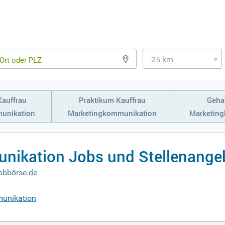
25 km
»
Kauffrau
Praktikum Kauffrau
Gehal
unikation
Marketingkommunikation
Marketin
nikation Jobs und Stellenange
obbörse.de
munikation