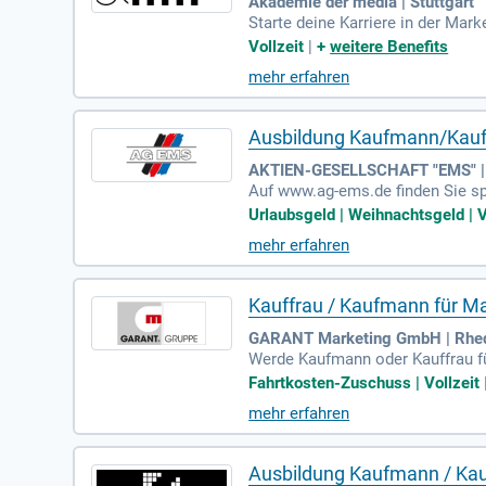
Akademie der media | Stuttgart
Starte deine Karriere in der M
unikation (m/w/d) bietet dir ei
Vollzeit
|
+
weitere Benefits
higkeiten, um Kommunikationskon
mehr erfahren
en und deren Wirkung zu analysier
ommunikativ und arbeitest gerne
Ausbildung Kaufmann/Kauf
AKTIEN-GESELLSCHAFT "EMS" |
Auf www.ag-ems.de finden Sie s
hmen und entwerfen ansprechend
Urlaubsgeld | Weihnachtsgeld | V
auf der Umsetzung des Corporate
mehr erfahren
nikationsfähigkeit und Flexibilit
ttraktive Mitarbeiterrabatte.
Kauffrau / Kaufmann für M
GARANT Marketing GmbH | Rhe
Werde Kaufmann oder Kauffrau f
gnen zu planen und umzusetzen, s
Fahrtkosten-Zuschuss | Vollzeit
rechende Werbemittel für Socia
mehr erfahren
tleistern steht auf deinem Lehrp
en Grundlagen, die dir bei Kalkul
Ausbildung Kaufmann / Kau