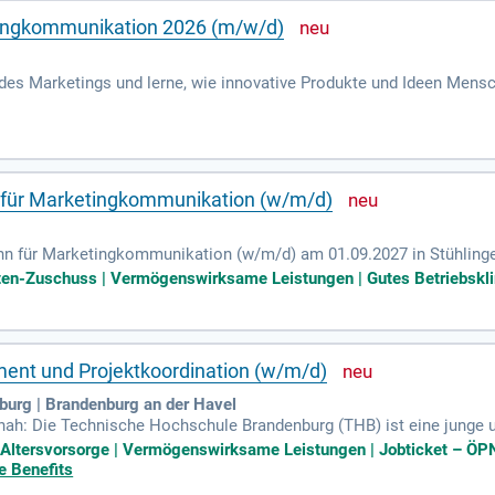
tingkommunikation 2026 (m/w/d)
 des Marketings und lerne, wie innovative Produkte und Ideen Mens
IoT und chayns hast, bist du bei uns genau richtig. Als Auszubilden
 erhältst du umfassende Einblicke in die Marketingstrategien. Du e
mkeit erzeugen. Starte deine Karriere im Marketing und lerne von 
r Chat über https://tobit.com/trainee!
für Marketingkommunikation (w/m/d)
ann für Marketingkommunikation (w/m/d) am 01.09.2027 in Stühlinge
kten mitgestalten? Diese spannende Ausbildung bietet dir vielfält
osten-Zuschuss | Vermögenswirksame Leistungen | Gutes Betriebskli
olks- und Betriebswirtschaftslehre sowie Marketingkommunikation
 eingebunden und arbeitest eng mit namhaften Marketing- und Werb
oder ein höherer Schulabschluss sowie Begeisterung für Kreativität
ent und Projektkoordination (w/m/d)
urg | Brandenburg an der Havel
tsnah: Die Technische Hochschule Brandenburg (THB) ist eine junge
n in den Fachbereichen Informatik und Medien, Technik sowie Wirtsc
he Altersvorsorge | Vermögenswirksame Leistungen | Jobticket – ÖPN
e Benefits