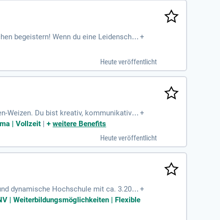
chen begeistern! Wenn du eine Leidenschaf
+
der in der Marketingkommunikation bei eine
ntwickelst und setzt kreative Kampagnen u
Heute veröffentlicht
den Besten, wie effektives Marketing aussi
n-Weizen. Du bist kreativ, kommunikativ u
+
ige Aufgaben im internationalen Marketing.
ma | Vollzeit
|
+
weitere Benefits
 und Rechnungswesen. Zudem bist du von An
Heute veröffentlicht
eagenturen zusammen. Voraussetzung ist e
 und Kommunikation.
 und dynamische Hochschule mit ca. 3.200
+
haft in der Stadt
V | Weiterbildungsmöglichkeiten | Flexible