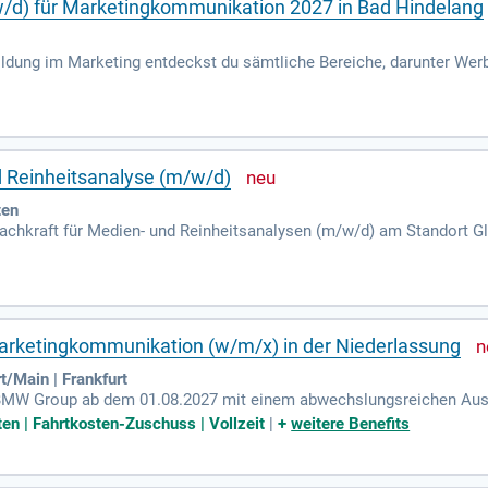
d) für Marketingkommunikation 2027 in Bad Hindelang
bildung im Marketing entdeckst du sämtliche Bereiche, darunter Wer
ng, Zielgruppenanalyse und die Entwicklung effektiver Kommunikat
taltung von Marketingmaterial geschult. Die Ausbildung findet in de
t drei Jahre (Verkürzung möglich). Mit einem mittleren Schulabschl
 dir Karrierewege wie Betriebswirt oder Eventmanager offen, und de
d Reinheitsanalyse (m/w/d)
ten
achkraft für Medien- und Reinheitsanalysen (m/w/d) am Standort Gl
n präzise Tests wie Konzentrationsbestimmungen, pH-Wert-Analysen
rierung von Messgeräten und die Auswertung von Restschmutzanal
chlossene Ausbildung in einem chemischen Beruf, wie z.B. Chemisch
che Arbeitsweise sowie Genauigkeit und Teamfähigkeit. Bewerben S
rketingkommunikation (w/m/x) in der Niederlassung
/Main | Frankfurt
er BMW Group ab dem 01.08.2027 mit einem abwechslungsreichen Ausbi
leistungen wie Weihnachts- und Urlaubsgeld. Unsere Entscheidungskr
ten | Fahrtkosten-Zuschuss | Vollzeit
|
+
weitere Benefits
cengleichheit ist uns wichtig. Genießen Sie flexible Arbeitszeiten,
erdem unsere vielen Entwicklungsmöglichkeiten und zahlreiche Mita
te. Entdecken Sie mehr über Ihre Karrierechancen bei BMW unter 