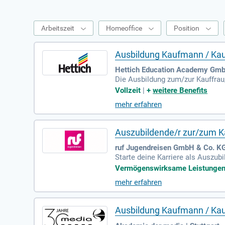
Arbeitszeit
Homeoffice
Position
Ausbildung Kaufmann / Kau
Hettich Education Academy GmbH
Die Ausbildung zum/zur Kauffrau/
lanung, Umsetzung und Kontrolle
Vollzeit
|
+
weitere Benefits
n effektiv anzusprechen. Darübe
mehr erfahren
emy kannst du an spannenden Pro
tlich und vernetzt dich mit Azub
Auszubildende/r zur/zum K
ruf Jugendreisen GmbH & Co. KG 
Starte deine Karriere als Auszu
ldung ab 01. Juli 2027. Freue d
Vermögenswirksame Leistungen |
e moderne Arbeitsbedingungen un
mehr erfahren
ns erwarten dich tolle Betriebsa
nstigte Fitness-Studiomitglieds
reich Social Media!
Ausbildung Kaufmann / Kau