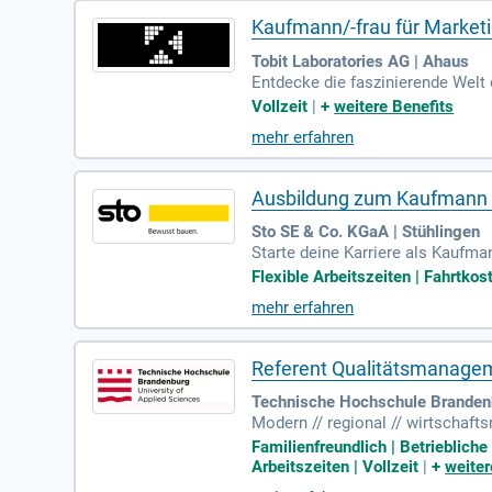
Kaufmann/-frau für Marke
Tobit Laboratories AG | Ahaus
Entdecke die faszinierende Welt
t für neue Technologien wie KI, 
Vollzeit
|
+
weitere Benefits
m führenden Software-Hersteller
mehr erfahren
nd Werbemittel um, die Aufmerksa
eht. Bewirb dich jetzt einfach pe
Ausbildung zum Kaufmann 
Sto SE & Co. KGaA | Stühlingen
Starte deine Karriere als Kaufm
nd möchtest den Erfolg von Produ
Flexible Arbeitszeiten | Fahrtk
Du lernst die Grundlagen der V
mehr erfahren
fang an aktiv im Tagesgeschäft
in mittlerer Bildungsabschluss 
Referent Qualitätsmanagem
Technische Hochschule Brandenb
Modern // regional // wirtschaf
Studierenden in 24 Studiengänge
Familienfreundlich | Betrieblic
Arbeitszeiten | Vollzeit
|
+
weiter