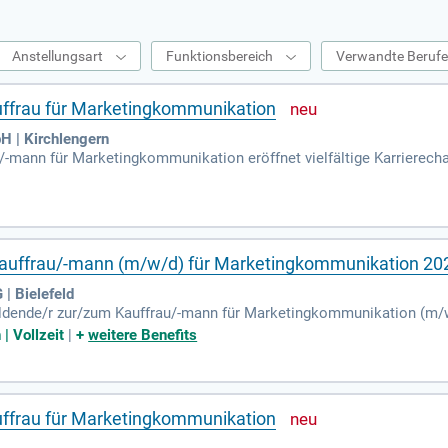
Anstellungsart
Funktionsbereich
Verwandte Beruf
ffrau für Marketingkommunikation
 | Kirchlengern
-mann für Marketingkommunikation eröffnet vielfältige Karrierechanc
 von Marketing- und Werbemaßnahmen eingebunden. Du entwickelst 
r hinaus arbeitest du eng mit Agenturen, Kunden und Dienstleister
jekten teilnehmen und wertvolle Erfahrungen sammeln. So gestalte
is aus verschiedenen Bereichen.
auffrau/-mann (m/w/d) für Marketingkommunikation 20
| Bielefeld
bildende/r zur/zum Kauffrau/-mann für Marketingkommunikation (m/w
ich auf abwechslungsreiche Aufgaben und hervorragende Übernahme
 Vollzeit
|
+
weitere Benefits
d eine einzigartige Unternehmenskultur, die auf flachen Hierarchi
usflüge, Firmen-Events und ein Teamer:innen-Seminar in attraktiven
chaft und das Deutschlandticket zu einem niedrigen Preis. Werde Te
ffrau für Marketingkommunikation