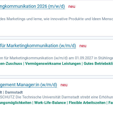
tingkommunikation 2026 (m/w/d)
 des Marketings und lerne, wie innovative Produkte und Ideen Mens
IoT und chayns hast, bist du bei uns genau richtig. Als Auszubilden
 erhältst du umfassende Einblicke in die Marketingstrategien. Du e
mkeit erzeugen. Starte deine Karriere im Marketing und lerne von 
r Chat über https://tobit.com/trainee!
für Marketingkommunikation (w/m/d)
ann für Marketingkommunikation (w/m/d) am 01.09.2027 in Stühlinge
kten mitgestalten? Diese spannende Ausbildung bietet dir vielfält
osten-Zuschuss | Vermögenswirksame Leistungen | Gutes Betriebskli
olks- und Betriebswirtschaftslehre sowie Marketingkommunikation
 eingebunden und arbeitest eng mit namhaften Marketing- und Werb
oder ein höherer Schulabschluss sowie Begeisterung für Kreativität
gement Manager:in (w/m/d)
t | Darmstadt
TZ Die Technische Universität Darmstadt strebt eine Erhöhung 
uen auf, sich zu bewerben.
ungsmöglichkeiten | Work-Life-Balance | Flexible Arbeitszeiten | Fam