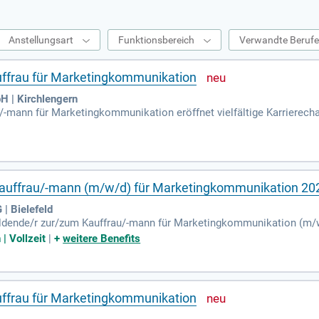
Anstellungsart
Funktionsbereich
Verwandte Beruf
ffrau für Marketingkommunikation
 | Kirchlengern
-mann für Marketingkommunikation eröffnet vielfältige Karrierechanc
 von Marketing- und Werbemaßnahmen eingebunden. Du entwickelst 
r hinaus arbeitest du eng mit Agenturen, Kunden und Dienstleister
jekten teilnehmen und wertvolle Erfahrungen sammeln. So gestalte
is aus verschiedenen Bereichen.
auffrau/-mann (m/w/d) für Marketingkommunikation 20
| Bielefeld
bildende/r zur/zum Kauffrau/-mann für Marketingkommunikation (m/w
ich auf abwechslungsreiche Aufgaben und hervorragende Übernahme
 Vollzeit
|
+
weitere Benefits
d eine einzigartige Unternehmenskultur, die auf flachen Hierarchi
usflüge, Firmen-Events und ein Teamer:innen-Seminar in attraktiven
chaft und das Deutschlandticket zu einem niedrigen Preis. Werde Te
ffrau für Marketingkommunikation