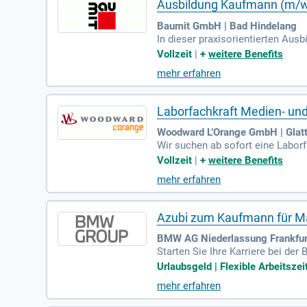
Ausbildung Kaufmann (m/w/
Baumit GmbH | Bad Hindelang
In dieser praxisorientierten Aus
Du erlernst die Marktbeobachtu
Vollzeit
|
+
weitere Benefits
etzung von Briefings und der Ges
mehr erfahren
chule in München statt und dauer
et. Nach deinem Abschluss stehen
sten Ausbildungsjahr.
Laborfachkraft Medien- un
Woodward L’Orange GmbH | Glat
Wir suchen ab sofort eine Laborf
schmierstoff-Anlagen und führe
Vollzeit
|
+
weitere Benefits
fgaben umfassen auch die Kalib
mehr erfahren
e. Voraussetzung ist eine abges
n eine selbständige, systematis
rausforderung!
Azubi zum Kaufmann für Ma
BMW AG Niederlassung Frankfurt
Starten Sie Ihre Karriere bei d
ergütung sowie attraktive Zusatz
Urlaubsgeld | Flexible Arbeitszei
und Ihren Fähigkeiten, denn Chan
mehr erfahren
bernahmechancen. Nutzen Sie auß
ubi-Fahrzeuge und Fitnessangebo