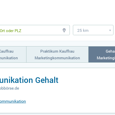
25 km
»
Kauffrau
Praktikum Kauffrau
Gehal
unikation
Marketingkommunikation
Marketin
nikation Gehalt
obbörse.de
gkommunikation