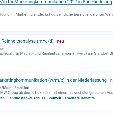
d) für Marketingkommunikation 2027 in Bad Hindelang
bildung im Marketing entdeckst du sämtliche Bereiche, darunter Wer
ng, Zielgruppenanalyse und die Entwicklung effektiver Kommunikat
taltung von Marketingmaterial geschult. Die Ausbildung findet in de
t drei Jahre (Verkürzung möglich). Mit einem mittleren Schulabschl
 dir Karrierewege wie Betriebswirt oder Eventmanager offen, und de
d Reinheitsanalyse (m/w/d)
ten
achkraft für Medien- und Reinheitsanalysen (m/w/d) am Standort Gl
n präzise Tests wie Konzentrationsbestimmungen, pH-Wert-Analysen
rierung von Messgeräten und die Auswertung von Restschmutzanal
chlossene Ausbildung in einem chemischen Beruf, wie z.B. Chemisch
che Arbeitsweise sowie Genauigkeit und Teamfähigkeit. Bewerben S
rketingkommunikation (w/m/x) in der Niederlassung
/Main | Frankfurt
er BMW Group ab dem 01.08.2027 mit einem abwechslungsreichen Ausbi
leistungen wie Weihnachts- und Urlaubsgeld. Unsere Entscheidungskr
ten | Fahrtkosten-Zuschuss | Vollzeit
|
+
weitere Benefits
cengleichheit ist uns wichtig. Genießen Sie flexible Arbeitszeiten,
erdem unsere vielen Entwicklungsmöglichkeiten und zahlreiche Mita
te. Entdecken Sie mehr über Ihre Karrierechancen bei BMW unter 