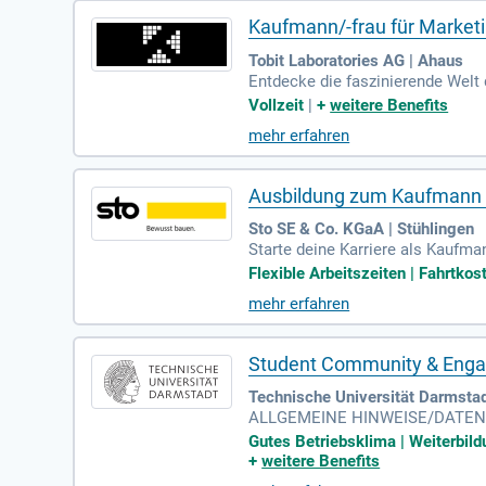
Kaufmann/-frau für Marke
Tobit Laboratories AG | Ahaus
Entdecke die faszinierende Welt
t für neue Technologien wie KI, 
Vollzeit
|
+
weitere Benefits
m führenden Software-Hersteller
mehr erfahren
nd Werbemittel um, die Aufmerksa
eht. Bewirb dich jetzt einfach pe
Ausbildung zum Kaufmann 
Sto SE & Co. KGaA | Stühlingen
Starte deine Karriere als Kaufm
nd möchtest den Erfolg von Produ
Flexible Arbeitszeiten | Fahrtk
Du lernst die Grundlagen der V
mehr erfahren
fang an aktiv im Tagesgeschäft
in mittlerer Bildungsabschluss 
Student Community & Enga
Technische Universität Darmstad
ALLGEMEINE HINWEISE/DATENSCHU
nd fordert deshalb besonders Fra
Gutes Betriebsklima | Weiterbild
+
weitere Benefits