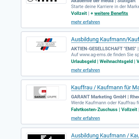
Akademie der media | Stuttgart
Starte deine Karriere in der M
unikation (m/w/d) bietet dir ei
Vollzeit
|
+
weitere Benefits
higkeiten, um Kommunikationskon
mehr erfahren
en und deren Wirkung zu analysier
ommunikativ und arbeitest gerne
Ausbildung Kaufmann/Kauf
AKTIEN-GESELLSCHAFT "EMS" |
Auf www.ag-ems.de finden Sie s
hmen und entwerfen ansprechend
Urlaubsgeld | Weihnachtsgeld | V
auf der Umsetzung des Corporate
mehr erfahren
nikationsfähigkeit und Flexibilit
ttraktive Mitarbeiterrabatte.
Kauffrau / Kaufmann für M
GARANT Marketing GmbH | Rhe
Werde Kaufmann oder Kauffrau f
gnen zu planen und umzusetzen, s
Fahrtkosten-Zuschuss | Vollzeit
rechende Werbemittel für Socia
mehr erfahren
tleistern steht auf deinem Lehrp
en Grundlagen, die dir bei Kalkul
Ausbildung Kaufmann / Kau