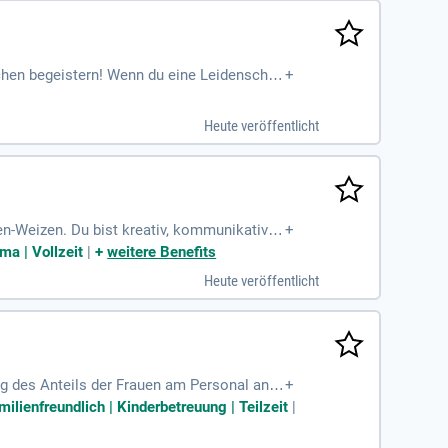
chen begeistern! Wenn du eine Leidenschaf
+
der in der Marketingkommunikation bei eine
ntwickelst und setzt kreative Kampagnen u
Heute veröffentlicht
den Besten, wie effektives Marketing aussi
n-Weizen. Du bist kreativ, kommunikativ u
+
ige Aufgaben im internationalen Marketing.
ma | Vollzeit
|
+
weitere Benefits
 und Rechnungswesen. Zudem bist du von An
Heute veröffentlicht
eagenturen zusammen. Voraussetzung ist e
 und Kommunikation.
des Anteils der Frauen am Personal an u
+
ilienfreundlich | Kinderbetreuung | Teilzeit
|