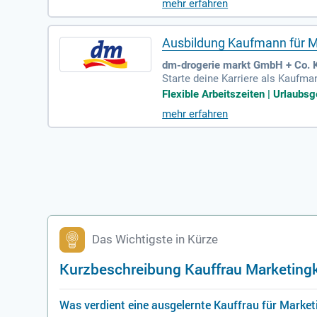
mehr erfahren
Ausbildung Kaufmann für 
dm-drogerie markt GmbH + Co. K
Starte deine Karriere als Kaufm
n Ausbildungsberuf lernst du, w
Flexible Arbeitszeiten | Urlaubsge
n- und Marktanalysen durch, um 
mehr erfahren
näle abgestimmt sind, gehört eb
keiten informiert ist. Werde Te
Das Wichtigste in Kürze
Kurzbeschreibung Kauffrau Marketing
Was verdient eine ausgelernte Kauffrau für Mark