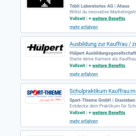
Tobit Laboratories AG | Ahaus
Willst du innovative Marketings
ketingkommunikation bei uns gena
Vollzeit
|
+
weitere Benefits
effektiv einsetzen kannst. Als T
mehr erfahren
klung bis zur Umsetzung. Sei Tei
Chat auf https://tobit.com/traine
Ausbildung zur Kauffrau /
Hülpert Ausbildungsgesellschaf
Starte deine Karriere als Kauff
tomobilhandelsunternehmen in De
Vollzeit
|
+
weitere Benefits
orsche vermitteln wir nicht nur
mehr erfahren
rgebiet, das dynamisch denkt und
en möchten. Entdecke mit uns di
Schulpraktikum Kauffrau:
Sport-Thieme GmbH | Grasleben
Entdecke dein Praktikum für Sch
spannenden Bereichen wie Verwal
Vollzeit
|
+
weitere Benefits
s und lernst ein motiviertes Te
mehr erfahren
unserem wöchentlichen Azubispor
elsmanagement an. Bewirb dich je