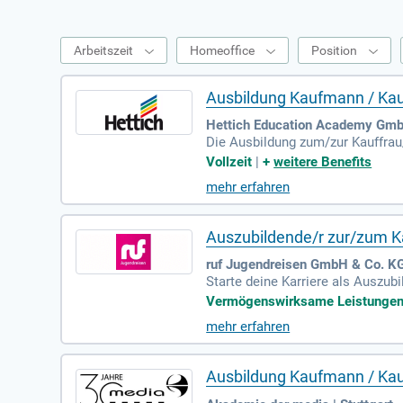
Arbeitszeit
Homeoffice
Position
Ausbildung Kaufmann / Kau
Hettich Education Academy GmbH
Die Ausbildung zum/zur Kauffrau/
lanung, Umsetzung und Kontrolle
Vollzeit
|
+
weitere Benefits
n effektiv anzusprechen. Darübe
mehr erfahren
emy kannst du an spannenden Pro
tlich und vernetzt dich mit Azub
Auszubildende/r zur/zum K
ruf Jugendreisen GmbH & Co. KG 
Starte deine Karriere als Auszu
ldung ab 01. Juli 2027. Freue d
Vermögenswirksame Leistungen |
e moderne Arbeitsbedingungen un
mehr erfahren
ns erwarten dich tolle Betriebsa
nstigte Fitness-Studiomitglieds
reich Social Media!
Ausbildung Kaufmann / Kau