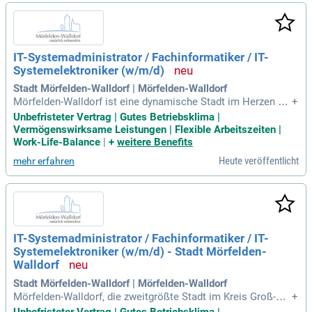
ren Standorten in Bremen, Hamburg und Rendsburg verwand
eln wir die Träume unserer Kunden in Realität. Unsere rund
1.800 Mitarbeitenden sind der Schlüssel zu unserem Erfolg.
Werde Teil dieser einzigartigen Crew und gestalte die Zukun
IT-Systemadministrator / Fachinformatiker / IT-
ft des Yachtbaus aktiv mit!
Systemelektroniker (w/m/d)
Stadt Mörfelden-Walldorf | Mörfelden-Walldorf
Mörfelden-Walldorf ist eine dynamische Stadt im Herzen He
+
ssens mit etwa 35.000 Einwohnern. Sie liegt im verkehrsgün
Unbefristeter Vertrag | Gutes Betriebsklima |
stigen Rhein-Main-Gebiet, nahe Frankfurt, Wiesbaden, Mainz
Vermögenswirksame Leistungen | Flexible Arbeitszeiten |
und Darmstadt. Aktuell suchen wir einen IT-Systemadminist
Work-Life-Balance
|
+
weitere Benefits
rator (w/m/d) in unbefristeter Vollzeitstellung. In dieser Roll
Heute veröffentlicht
mehr erfahren
e gestalten Sie die Planung, den Aufbau und den Betrieb ein
er sicheren IT-Infrastruktur. Unsere Abteilung Informations-
und Kommunikationstechnik kümmert sich um die IT-Weiter
entwicklung der Stadt. Werden Sie Teil unseres Teams und
gestalten Sie die digitale Zukunft von Mörfelden-Walldorf ak
tiv mit!
IT-Systemadministrator / Fachinformatiker / IT-
Systemelektroniker (w/m/d) - Stadt Mörfelden-
Walldorf
Stadt Mörfelden-Walldorf | Mörfelden-Walldorf
Mörfelden-Walldorf, die zweitgrößte Stadt im Kreis Groß-Ger
+
au, liegt zentral im attraktiven Rhein-Main-Gebiet. Mit einer
Unbefristeter Vertrag | Gutes Betriebsklima |