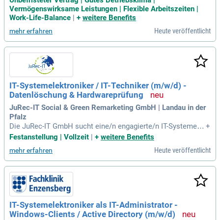
Bevölkerung von rund 35.000 ist die Stadt verkehrsgünstig i
Vermögenswirksame Leistungen | Flexible Arbeitszeiten |
n der Nähe von Frankfurt, Wiesbaden, Mainz und Darmstadt.
Work-Life-Balance
|
+
weitere Benefits
Aktuell suchen wir einen IT-Systemadministrator / Fachinfor
Heute veröffentlicht
mehr erfahren
matiker / IT-Systemelektroniker (w/m/d) in unbefristeter Vol
lzeitstellung. Ihre Aufgaben umfassen die Planung, den Aufb
au und den Betrieb einer robusten IT-Infrastruktur. Unsere Ab
teilung Informations- und Kommunikationstechnik sorgt für
die Weiterentwicklung der gesamten IT-Struktur. Werden Sie
Teil eines engagierten Teams und gestalten Sie die digitale
IT-Systemelektroniker / IT-Techniker (m/w/d) -
Zukunft von Mörfelden-Walldorf mit!
Datenlöschung & Hardwareprüfung
JuRec-IT Social & Green Remarketing GmbH | Landau in der
Pfalz
Die JuRec-IT GmbH sucht eine/n engagierte/n IT-Systemele
+
ktroniker/in oder IT-Techniker/in (m/w/d) für Datenlöschung
Festanstellung | Vollzeit
|
+
weitere Benefits
und Hardwareprüfung. In dieser verantwortungsvollen Positi
Heute veröffentlicht
mehr erfahren
on sichern Sie die datenschutzkonforme Verarbeitung ausg
edienter IT-Geräte. Sie arbeiten in einem dynamischen Team
und optimieren unsere IT-Infrastruktur. Als wachsendes Unt
ernehmen im IT-Refurbishment legen wir Wert auf Nachhalti
gkeit und soziale Verantwortung. Inklusion und respektvolle
s Miteinander prägen unsere Unternehmenskultur mit flache
IT-Systemelektroniker als IT-Administrator -
n Hierarchien. Bewerben Sie sich jetzt und werden Sie Teil u
Windows-Clients / Active Directory (m/w/d)
nserer Mission für eine sichere und verantwortungsvolle IT-