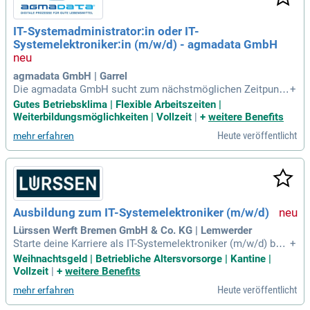
n. Steige als IT-Systemelektroniker:in ein und trage aktiv zu
einem reibungslosen Eisenbahnverkehr bei. Nach erfolgreic
IT-Systemadministrator:in oder IT-
her Ausbildung kannst du dich auf beste Übernahmechance
Systemelektroniker:in (m/w/d) - agmadata GmbH
n freuen!
agmadata GmbH | Garrel
Die agmadata GmbH sucht zum nächstmöglichen Zeitpunkt
+
eine:n IT-Systemadministrator:in oder IT-Systemelektronike
Gutes Betriebsklima | Flexible Arbeitszeiten |
r:in (m/w/d). Seit über 30 Jahren optimieren wir digitale Pro
Weiterbildungsmöglichkeiten | Vollzeit
|
+
weitere Benefits
zesse in der Lebensmittelproduktion, vom Stall bis zum Tell
Heute veröffentlicht
mehr erfahren
er. Mit unseren innovativen Softwarelösungen fördern wir Ef
fizienz, Nachhaltigkeit und Transparenz. In Ihrem neuen Job
betreuen Sie unsere Windows-Client- und Serversysteme so
wie Active Directory und Gruppenrichtlinien. Sie sind ein wic
htiger Teil unseres Technikteams und unterstützen sowohl i
nterne als auch externe Kunden bei technischen Projekten.
Ausbildung zum IT-Systemelektroniker (m/w/d)
Werden Sie aktiv an der Digitalisierung der Lebensmittelpro
duktion beteiligt und gestalten Sie unsere Zukunft mit!
Lürssen Werft Bremen GmbH & Co. KG | Lemwerder
Starte deine Karriere als IT-Systemelektroniker (m/w/d) bei
+
der Lürssen Werft Bremen GmbH & Co. KG in Lemwerder, ab
Weihnachtsgeld | Betriebliche Altersvorsorge | Kantine |
August 2027. Mit über 150 Jahren Tradition vereinen wir Lei
Vollzeit
|
+
weitere Benefits
denschaft und Innovation im Schiffbau. Unser Familienunter
Heute veröffentlicht
mehr erfahren
nehmen bleibt auch in herausfordernden Zeiten auf Kurs, da
nk eines engagierten Teams und höchster Qualität. An unse