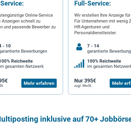
-Service:
Full-Service:
stengünstige Online-Service
Wir erstellen Ihre Anzeige für
 Anzeigen schnell zu
Für Unternehmen mit wenig Z
en und passende Bewerber zu
HR-Agenturen und
Personaldienstleister.
4 - 10
7 - 14
garantierte Bewerbungen
garantierte Bewerbun
100% Reichweite
100% Reichweite
im gesamten Netzwerk
im gesamten Netzwer
95€
Nur 395€
Mehr erfahren
Mehr erf
St.
zzgl. MwSt.
ultiposting inklusive auf 70+ Jobbörs