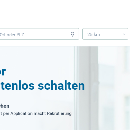
25 km
»
or
tenlos schalten
chen
t per Application macht Rekrutierung