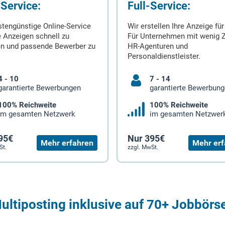
-Service:
Full-Service:
stengünstige Online-Service
Wir erstellen Ihre Anzeige für
 Anzeigen schnell zu
Für Unternehmen mit wenig Z
en und passende Bewerber zu
HR-Agenturen und
Personaldienstleister.
4 - 10
7 - 14
garantierte Bewerbungen
garantierte Bewerbun
100% Reichweite
100% Reichweite
im gesamten Netzwerk
im gesamten Netzwer
95€
Nur 395€
Mehr erfahren
Mehr erf
St.
zzgl. MwSt.
ultiposting inklusive auf 70+ Jobbörs