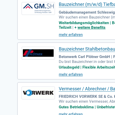
Bauzeichner (m/w/d) Tiefb
Gebäudemanagement Schleswig-
Wir suchen einen Bauzeichner (m
vil 3D und technisches Verständn
Weiterbildungsmöglichkeiten | Be
und sich schnell in neue Aufgab
Teilzeit
|
+
weitere Benefits
nfalls wichtig. Kenntnisse in LI
mehr erfahren
delle, sowohl in Vollzeit als auc
Bauzeichner Stahlbetonbau -
Betonwerk Carl Plötner GmbH | P
Du bist Bauzeichner:in oder bist
m Umgang mit CAD-Software, vorz
Urlaubsgeld | Flexible Arbeitsze
Vorteil. Wir schätzen eine struk
mehr erfahren
eßende Deutschkenntnisse (minde
ng nach der Probezeit sowie flex
Vermesser / Abrechner / B
FRIEDRICH VORWERK SE & Co. KG
Wir suchen einen Vermesser, Abre
n Vollzeit zu besetzen, mit Fo
Gutes Betriebsklima | Unbefristet
oder eine Ausbildung in einem ve
mehr erfahren