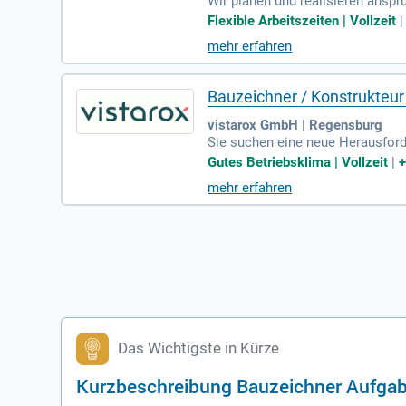
Wir planen und realisieren ansp
nser neues Bürogebäude in Würz
Flexible Arbeitszeiten | Vollzeit
ige Lösungen sind für uns eine Se
mehr erfahren
nehmenskultur. Wir suchen kreati
n Teams und arbeite eng mit erf
Bauzeichner / Konstrukteu
vistarox GmbH | Regensburg
Sie suchen eine neue Herausford
rgiewende. Sie bringen eine abg
Gutes Betriebsklima | Vollzeit
|
rkplanung mit? Dann nutzen Sie 
mehr erfahren
ng und langfristigen Perspektiven
Das Wichtigste in Kürze
Kurzbeschreibung Bauzeichner Aufga