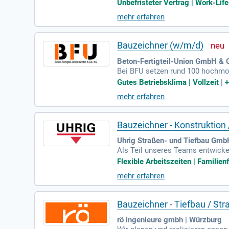
oder Freiburg, und die Stelle is
Unbefristeter Vertrag | Work-Life
CAD sowie die Nutzung geografi
mehr erfahren
abgeschlossene Berufsausbildung
etzt und werden Sie Teil eines 
Bauzeichner (w/m/d)
Beton-Fertigteil-Union GmbH & C
Bei BFU setzen rund 100 hochmot
Architekten, Statikern und Kunde
Gutes Betriebsklima | Vollzeit
|
Erstellung von Schal- und Bewehr
mehr erfahren
Bauzeichner (w/m/d) sowie Erfah
ffice-Fähigkeiten sind wünschens
ten.
Bauzeichner - Konstruktion
Uhrig Straßen- und Tiefbau Gmb
Als Teil unseres Teams entwicke
eren Bauleitern zusammen und bri
Flexible Arbeitszeiten | Familienf
Berufsausbildung im technische
mehr erfahren
wusstsein, der eigenverantwortlic
rbeitszeiten. Nutze die Chance, 
ckeln.
Bauzeichner - Tiefbau / Str
rö ingenieure gmbh | Würzburg