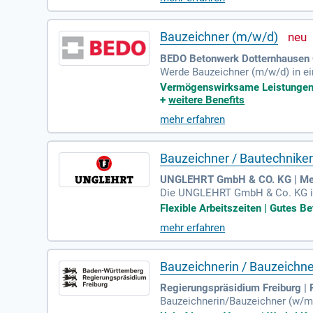
mfähigkeit und Eigeninitiative v
und Zuschüsse zum ÖPNV. Werde 
Bauzeichner (m/w/d)
BEDO Betonwerk Dotternhausen 
Werde Bauzeichner (m/w/d) in e
se Fertigteil- und Elementpläne
Vermögenswirksame Leistungen |
ng mit internen sowie externen P
+
weitere Benefits
wie umfassende CAD-Kenntnisse. D
mehr erfahren
auf verantwortungsvolle Aufgabe
Bauzeichner / Bautechnike
UNGLEHRT GmbH & CO. KG | M
Die UNGLEHRT GmbH & Co. KG ist 
t. Mit rund 200 Mitarbeitenden u
Flexible Arbeitszeiten | Gutes Be
er Team sucht erfahrene Bautech
mehr erfahren
rbeitung in eigenverantwortliche
ge Auswertung von Angeboten. Pr
rten Unternehmen.
Bauzeichnerin / Bauzeichne
Regierungspräsidium Freiburg | 
Bauzeichnerin/Bauzeichner (w/m/d