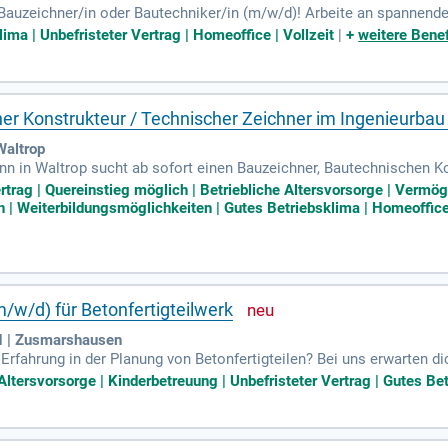
s Bauzeichner/in oder Bautechniker/in (m/w/d)! Arbeite an spannend
ellungen und moderne Arbeitsplätze. Bewirb dich jetzt!
ima | Unbefristeter Vertrag | Homeoffice | Vollzeit
|
+
weitere Benef
er Konstrukteur / Technischer Zeichner im Ingenieurbau
altrop
 in Waltrop sucht ab sofort einen Bauzeichner, Bautechnischen K
 Unternehmen mit 14.000 m² Werkshallen bieten wir individuelle Lös
ertrag | Quereinstieg möglich | Betriebliche Altersvorsorge | Verm
Wendeltreppen sowie Aufzugs- und Schachtelemente. Wir legen Wert 
ch | Weiterbildungsmöglichkeiten | Gutes Betriebsklima | Homeoffic
 werden. Verstärken Sie unser Team und arbeiten Sie an innovative
 gestalten Sie gemeinsam mit uns die Bauindustrie!
/w/d) für Betonfertigteilwerk
H | Zusmarshausen
Erfahrung in der Planung von Betonfertigteilen? Bei uns erwarten d
AKON gefragt sind. Wir schätzen deine selbstständige, strukturiert
ltersvorsorge | Kinderbetreuung | Unbefristeter Vertrag | Gutes Bet
rbeit und Verantwortung sind dir wichtig? Dann bist du bei Hieber ge
n Benefits wie einem Jobticket und Gesundheitsangeboten. Bewirb d