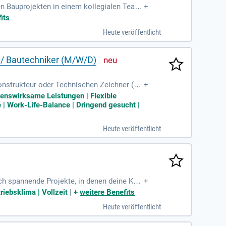
en Bauprojekten in einem kollegialen Team.
+
its
Heute veröffentlicht
 / Bautechniker (M/W/D)
onstrukteur oder Technischen Zeichner (M/
+
ungen im Ingenieurbau. Unsere spezialisier
ögenswirksame Leistungen | Flexible
auf Qualität und Vielfalt, um den Bedürfn
e | Work-Life-Balance | Dringend gesucht |
n Projekten in einem zukunftssicheren Umf
Heute veröffentlicht
ich spannende Projekte, in denen deine Ken
+
e und zuverlässige Arbeitsweise sowie dein
riebsklima | Vollzeit
|
+
weitere Benefits
nau richtig! Profitiere von einer leistung
Heute veröffentlicht
ich jetzt und gestalte deine Zukunft mit u