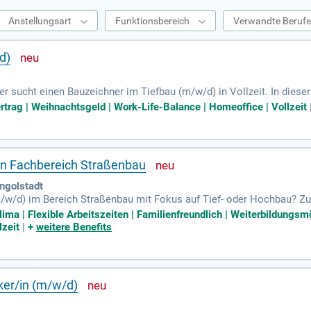
Anstellungsart
Funktionsbereich
Verwandte Beruf
d)
 sucht einen Bauzeichner im Tiefbau (m/w/d) in Vollzeit. In dieser 
aßen-, Kanal- und Leitungsbauprojekte. Zudem unterstützen Sie Proj
ertrag | Weihnachtsgeld | Work-Life-Balance | Homeoffice | Vollzeit
ren Projektunterlagen. Sie bringen eine abgeschlossene Ausbildung 
ung als Techniker oder Meister mit. Sie sollten sicher im Umgang
raßen- und Kanalbau sind von Vorteil. Bewerben Sie sich jetzt!
en Fachbereich Straßenbau
Ingolstadt
m/w/d) im Bereich Straßenbau mit Fokus auf Tief- oder Hochbau? 
Verkehrssicherungen sowie die Erstellung verkehrsrechtlicher Anor
lima | Flexible Arbeitszeiten | Familienfreundlich | Weiterbildungsm
 und betreuen freiberufliche Ingenieurbüros. Ihre Verantwortung um
lzeit
|
+
weitere Benefits
e abgeschlossene Ausbildung als Bauzeichner und Erfahrung in der
e runden Ihr Profil ab. Bewerben Sie sich jetzt!
ker/in (m/w/d)