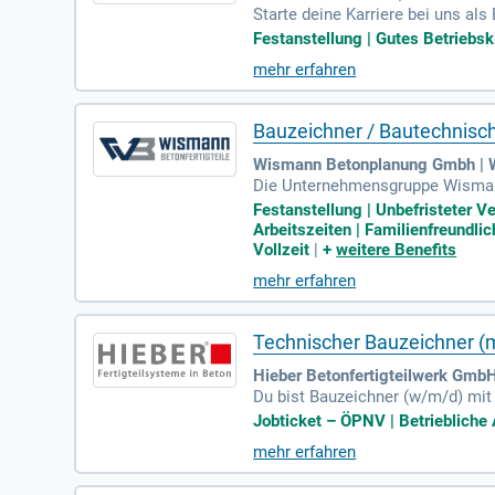
Starte deine Karriere bei uns al
Wir bieten unbefristete Festanst
Festanstellung | Gutes Betriebskl
mehr erfahren
Bauzeichner / Bautechnisch
Wismann Betonplanung Gmbh | W
Die Unternehmensgruppe Wismann
W/D). Als erfahrenes, familiäres
Festanstellung | Unbefristeter V
ten Produkte umfassen Treppen, 
Arbeitszeiten | Familienfreundli
issen unserer Kunden gerecht zu
Vollzeit
|
+
weitere Benefits
eld. Bewerben Sie sich jetzt und
mehr erfahren
Technischer Bauzeichner (m
Hieber Betonfertigteilwerk Gmb
Du bist Bauzeichner (w/m/d) mit 
ntnisse in CAD-Software wie STR
Jobticket – ÖPNV | Betriebliche A
kundenorientiertes Denken. Teama
mehr erfahren
sgerechten Vergütung, zahlreiche
ns!