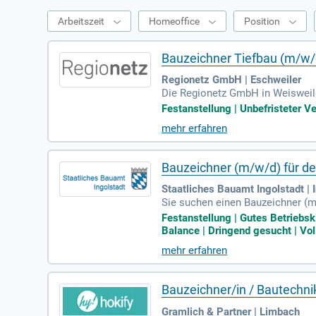
Arbeitszeit
Homeoffice
Position
Bauzeichner Tiefbau (m/w/
Regionetz GmbH | Eschweiler
Die Regionetz GmbH in Weisweiler
he Zeichnungen und Pläne für Str
Festanstellung | Unbefristeter V
mittlungen durch und aktualisie
mehr erfahren
nd idealerweise eine Weiterbild
l 3D sein. Gute Kenntnisse im St
Bauzeichner (m/w/d) für d
Staatliches Bauamt Ingolstadt | 
Sie suchen einen Bauzeichner (
von Plänen für Umleitungen und 
Festanstellung | Gutes Betriebsk
ellungnahmen zur Bauleitplanung
Balance | Dringend gesucht | Vol
ng von Straßenbaumaßnahmen. Ein
mehr erfahren
tnisse in Corel Draw und MS Offic
Bauzeichner/in / Bautechni
Gramlich & Partner | Limbach