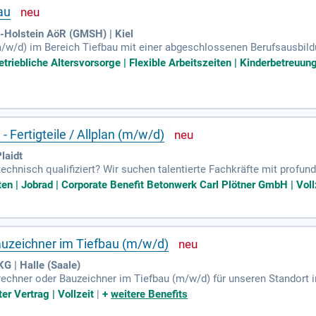
au
Holstein AöR (GMSH) | Kiel
/w/d) im Bereich Tiefbau mit einer abgeschlossenen Berufsausbil
is sind unerlässlich. Sie sollten über eine selbstständige Arbeit
triebliche Altersvorsorge | Flexible Arbeitszeiten | Kinderbetreuun
en einarbeiten können. Teamfähigkeit, Kommunikationsstärke und e
SA-POL und Arc GIS sowie Berufserfahrung im Bereich Trinkwassernet
h Teilzeit, ermöglichen Ihnen eine optimale Work-Life-Balance.
 Fertigteile / Allplan (m/w/d)
laidt
 technisch qualifiziert? Wir suchen talentierte Fachkräfte mit pro
ugsweise Allplan. Deine Erfahrung in der Planung von Betonfertigt
iten | Jobrad | Corporate Benefit Betonwerk Carl Plötner GmbH | Voll
turierte, lösungsorientierte Arbeitsweise und deine Kommunikationsf
stens C1) sind für die Teamarbeit und Abstimmung unerlässlich. Wi
ible Arbeitszeiten für eine ausgewogene Work-Life-Balance.
auzeichner im Tiefbau (m/w/d)
 | Halle (Saale)
chner oder Bauzeichner im Tiefbau (m/w/d) für unseren Standort in H
kus auf Aufmaß-Erstellung und Abrechnung von Baumaßnahmen. Erfor
er Vertrag | Vollzeit
|
+
weitere Benefits
rwandten Bereich sowie erste Erfahrungen im Asphalt-, Kanal- und T