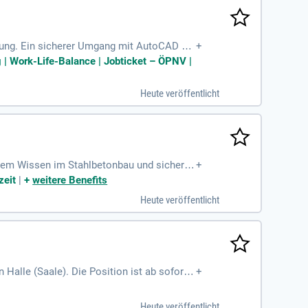
dung. Ein sicherer Umgang mit AutoCAD Ci
+
sweise sowie hohe Auffassungsgabe verfügen
g | Work-Life-Balance | Jobticket – ÖPNV |
ine lösungsorientierte Denkweise sind ebe
ze sind von Vorteil. Flexible Arbeitszeitmo
Heute veröffentlicht
fundem Wissen im Stahlbetonbau und sichere
+
eilen, insbesondere Elementdecken, ist ein
zeit
|
+
weitere Benefits
reude mit Planer:innen und Kund:innen. Fli
Heute veröffentlicht
r bieten ein faires Gehalt, Urlaubsvergütu
alle (Saale). Die Position ist ab sofort i
+
derlich sind ein abgeschlossenes Studium
iefbau. Wir erwarten Zuverlässigkeit, Tea
Heute veröffentlicht