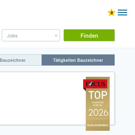
Finden
Jobs
»
 Bauzeichner
Tätigkeiten Bauzeichner