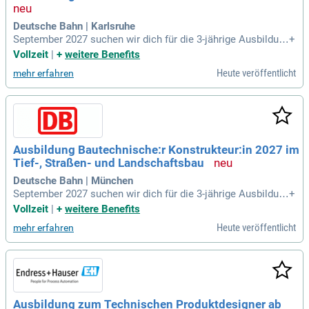
Deutsche Bahn | Karlsruhe
September 2027 suchen wir dich für die 3-jährige Ausbildun
+
g als Bautechnische:r Konstrukteur:in / Bauzeichner:in (w/
Vollzeit
|
+
weitere Benefits
m/d) bei der DB Engineering & Consulting GmbH am Stando
Heute veröffentlicht
mehr erfahren
rt Karlsruhe. Die Berufsschule befindet sich ebenfalls in Karl
sruhe.
Ausbildung Bautechnische:r Konstrukteur:in 2027 im
Tief-, Straßen- und Landschaftsbau
Deutsche Bahn | München
September 2027 suchen wir dich für die 3-jährige Ausbildun
+
g als Bautechnische:r Konstrukteur:in / Bauzeichner:in (w/
Vollzeit
|
+
weitere Benefits
m/d) im Schwerpunkt Tief-, Straßen- und Landschaftsbau be
Heute veröffentlicht
mehr erfahren
i der DB Engineering & Consulting GmbH am Standort Münc
hen oder Nürnberg.
Ausbildung zum Technischen Produktdesigner ab