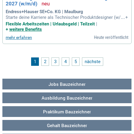
2027 (w/m/d)
Endress+Hauser SE+Co. KG | Maulburg
Starte deine Karriere als Technischer Produktdesigner (w/
+
m/d) bei Endress+Hauser ab 2027! Genieße flexible Arbeits
Flexible Arbeitszeiten | Urlaubsgeld | Teilzeit
|
zeiten ohne Kernzeit in einer Vollzeitstelle mit 37,5 Stunden.
+
weitere Benefits
In unserem familiengeführten Unternehmen gestalten 18.00
Heute veröffentlicht
mehr erfahren
0 Mitarbeitende die Zukunft der Prozessautomatisierung. D
urch innovative Technologien und enge Zusammenarbeit en
twickeln wir herausragende Messgeräte. Wir setzen auf vert
rauensvolle Beziehungen und langfristige Visionen für eine
erfolgreiche Zukunft. Tritt unserem Team bei und werde Teil
1
2
3
4
5
nächste
einer zukunftsorientierten Unternehmenskultur, die über kur
zfristige Ziele hinausblickt!
Jobs Bauzeichner
Ausbildung Bauzeichner
Praktikum Bauzeichner
Gehalt Bauzeichner