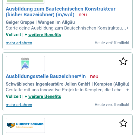
Ausbildung zum Bautechnischen Konstrukteur
(bisher Bauzeichner) (m/w/d)
Geiger Gruppe | Wangen im Allgäu
Starte deine Ausbildung zum Bautechnischen Konstrukteur
+
(m/w/d) und gestalte die Zukunft des Holzbaus in Wangen i
Vollzeit
|
+
weitere Benefits
m Allgäu! Ab dem 01.09.2027 hast du die Möglichkeit, deine
Heute veröffentlicht
mehr erfahren
Karriere als Schüler/in zu beginnen. Lerne, individuellen Hol
zbauprojekte durch Entwurfs- und Ausführungspläne zum Le
ben zu erwecken. Du wirst Detailzeichnungen, Werk- und Mo
ntagepläne erstellen und unsere Produktion unterstützen. Ei
n erfolgreicher Schulabschluss ist der erste Schritt in unser
e spannende Branche. Werde Teil eines kreativen Teams un
Ausbildungsstelle Bauzeichner*in
d entwickle deine Fähigkeiten im Bereich Holzbau!
Schwäbisches Ingenieurbüro Jellen GmbH | Kempten (Allgäu)
Gestalte mit uns innovative Projekte in Kempten, die Lebens
+
qualität schaffen – vom ersten Konzept bis zur Umsetzung
Vollzeit
|
+
weitere Benefits
auf der Baustelle. Komm in unser engagiertes Team und set
Heute veröffentlicht
mehr erfahren
ze deine Ideen in die Tat um!