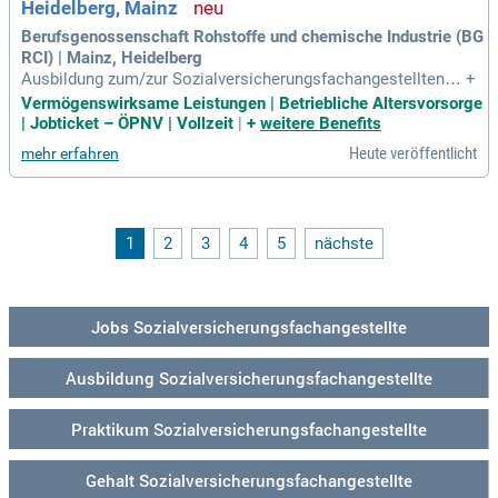
Heidelberg, Mainz
Berufsgenossenschaft Rohstoffe und chemische Industrie (BG
RCI) | Mainz, Heidelberg
Ausbildung zum/zur Sozialversicherungsfachangestellten
+
(m/w/d) Fachrichtung Unfallversicherung: Überblick: Ihre Au
Vermögenswirksame Leistungen | Betriebliche Altersvorsorge
sbildung bei der BG RCI; Während Ihrer dreijährigen Ausbildu
| Jobticket – ÖPNV | Vollzeit
|
+
weitere Benefits
ng bereiten wir Sie sowohl praktisch als auch theoretisch a
Heute veröffentlicht
mehr erfahren
uf Ihre spätere Arbeit
1
2
3
4
5
nächste
Jobs Sozialversicherungsfachangestellte
Ausbildung Sozialversicherungsfachangestellte
Praktikum Sozialversicherungsfachangestellte
Gehalt Sozialversicherungsfachangestellte