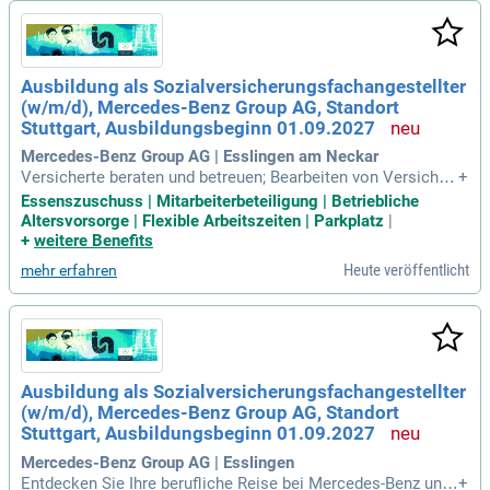
Ausbildung als Sozialversicherungsfachangestellter
(w/m/d), Mercedes-Benz Group AG, Standort
Stuttgart, Ausbildungsbeginn 01.09.2027
Mercedes-Benz Group AG | Esslingen am Neckar
Versicherte beraten und betreuen; Bearbeiten von Versichert
+
enanliegen im persönlichen Gespräch und in der Sachbearb
Essenszuschuss | Mitarbeiterbeteiligung | Betriebliche
eitung; Sozialgesetzbuch kennenlernen und anwenden; Mitar
Altersvorsorge | Flexible Arbeitszeiten | Parkplatz
|
beit in verschiedenen Fachbereichen: Leistungen, Versicher
+
weitere Benefits
ungen, Pflegekasse, Kundenservice
Heute veröffentlicht
mehr erfahren
Ausbildung als Sozialversicherungsfachangestellter
(w/m/d), Mercedes-Benz Group AG, Standort
Stuttgart, Ausbildungsbeginn 01.09.2027
Mercedes-Benz Group AG | Esslingen
Entdecken Sie Ihre berufliche Reise bei Mercedes-Benz und
+