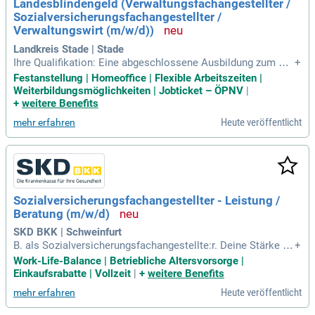
Landesblindengeld (Verwaltungsfachangestellter /
t uns!
Sozialversicherungsfachangestellter /
Verwaltungswirt (m/w/d))
Landkreis Stade | Stade
Ihre Qualifikation: Eine abgeschlossene Ausbildung zum Ver
+
waltungsfachangestellten (m/w/d), zum Sozialversicherung
Festanstellung | Homeoffice | Flexible Arbeitszeiten |
sfachangestellten (m/w/d) oder zum Fachangestellten (m/
Weiterbildungsmöglichkeiten | Jobticket – ÖPNV
|
w/d) für Arbeitsmarktdienstleistungen oder; eine abgeschlo
+
weitere Benefits
ssene Weiterbildung zum
Heute veröffentlicht
mehr erfahren
Sozialversicherungsfachangestellter - Leistung /
Beratung (m/w/d)
SKD BKK | Schweinfurt
B. als Sozialversicherungsfachangestellte:r. Deine Stärke ist
+
die serviceorientierte Beratung und du hast Freude am direk
Work-Life-Balance | Betriebliche Altersvorsorge |
ten Kundenkontakt. Du kommunizierst klar und empathisch,
Einkaufsrabatte | Vollzeit
|
+
weitere Benefits
sowohl mit Kunden als auch mit Partnern wie dem Medizini
Heute veröffentlicht
mehr erfahren
schen Dienst.