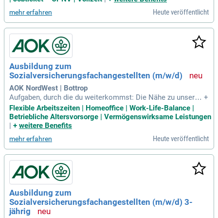
ng bereiten wir Sie sowohl praktisch als auch theoretisch a
Heute veröffentlicht
mehr erfahren
uf Ihre spätere Arbeit
Ausbildung zum
Sozialversicherungsfachangestellten (m/w/d)
AOK NordWest | Bottrop
Aufgaben, durch die du weiterkommst: Die Nähe zu unseren
+
Kundinnen und Kunden zeichnet die Arbeit der Sozialversich
Flexible Arbeitszeiten | Homeoffice | Work-Life-Balance |
erungsfachangestellten aus, daher gehört die Kundenberatu
Betriebliche Altersvorsorge | Vermögenswirksame Leistungen
ng zu deinen Hauptaufgaben.
|
+
weitere Benefits
Heute veröffentlicht
mehr erfahren
Ausbildung zum
Sozialversicherungsfachangestellten (m/w/d) 3-
jährig