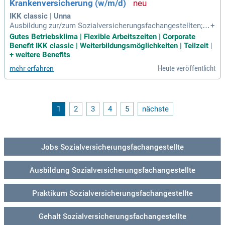
Krankenversicherung (w/m/d)
IKK classic | Unna
Ausbildung zur/zum Sozialversicherungsfachangestellten; A
+
llgemeine Krankenversicherung (w/m/d): Das bringen Sie mi
Gutes Betriebsklima | Flexible Arbeitszeiten | Corporate
t: Sie haben einen Realschulabschluss und idealerweise min
Benefit IKK classic | Weiterbildungsmöglichkeiten | Teilzeit
|
destens die Note 2 in Mathematik oder Deutsch oder stehe
+
weitere Benefits
n maximal in einem der
Heute veröffentlicht
mehr erfahren
1
2
3
4
5
nächste
Jobs Sozialversicherungsfachangestellte
Ausbildung Sozialversicherungsfachangestellte
Praktikum Sozialversicherungsfachangestellte
Gehalt Sozialversicherungsfachangestellte