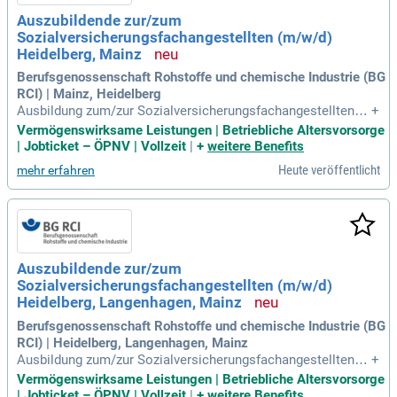
Schwerbehindertenvertretung. Unsere benefits umfassen hy
Auszubildende zur/zum
brides Arbeiten, Mitarbeiterrabatte, Gesundheitsmaßnahme
Sozialversicherungsfachangestellten (m/w/d)
n und flexible Arbeitszeiten. Werde Teil eines innovativen Te
ams und erlebe lebenslanges Lernen bei uns!
Heidelberg, Mainz
Berufsgenossenschaft Rohstoffe und chemische Industrie (BG
RCI) | Mainz, Heidelberg
Ausbildung zum/zur Sozialversicherungsfachangestellten
+
(m/w/d) Fachrichtung Unfallversicherung: Überblick: Ihre Au
Vermögenswirksame Leistungen | Betriebliche Altersvorsorge
sbildung bei der BG RCI; Während Ihrer dreijährigen Ausbildu
| Jobticket – ÖPNV | Vollzeit
|
+
weitere Benefits
ng bereiten wir Sie sowohl praktisch als auch theoretisch a
Heute veröffentlicht
mehr erfahren
uf Ihre spätere Arbeit
Auszubildende zur/zum
Sozialversicherungsfachangestellten (m/w/d)
Heidelberg, Langenhagen, Mainz
Berufsgenossenschaft Rohstoffe und chemische Industrie (BG
RCI) | Heidelberg, Langenhagen, Mainz
Ausbildung zum/zur Sozialversicherungsfachangestellten
+
(m/w/d) Fachrichtung Unfallversicherung: Überblick: Ihre Au
Vermögenswirksame Leistungen | Betriebliche Altersvorsorge
sbildung bei der BG RCI; Während Ihrer dreijährigen Ausbildu
| Jobticket – ÖPNV | Vollzeit
|
+
weitere Benefits