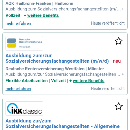
AOK Heilbronn-Franken | Heilbronn
Ausbildung zum Sozialversicherungsfachangestellten (m/w/
+
d) 3-jährig: Willkommen bei der Gesundheitskasse – einer s
Vollzeit
|
+
weitere Benefits
tarken Gemeinschaft aus vielen unterschiedlichen Mensche
Heute veröffentlicht
mehr erfahren
n!
Ausbildung zum/zur
Sozialversicherungsfachangestellten (m/w/d)
Deutsche Rentenversicherung Westfalen | Münster
Ausbildung zum/zur Sozialversicherungsfachangestellten
+
(m/w/d): Das musst du wissen: Dauer der Ausbildung: 3 Jah
Flexible Arbeitszeiten | Vollzeit
|
+
weitere Benefits
re in Münster (keine Verkürzung möglich). Ohne Moos nix lo
Heute veröffentlicht
mehr erfahren
s; deine Ausbildungsvergütung: 1.
Ausbildung zur/zum
Sozialversicherungsfachangestellten - Allgemeine