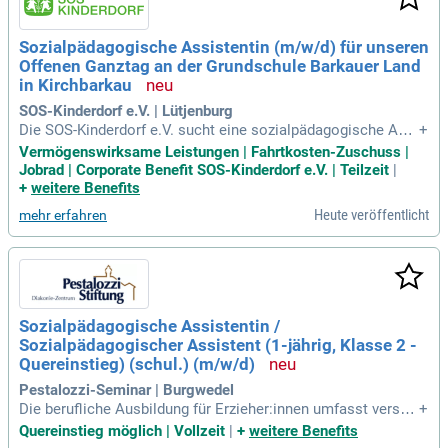
Sozialpädagogische Assistentin (m/w/d) für unseren
Offenen Ganztag an der Grundschule Barkauer Land
in Kirchbarkau
SOS-Kinderdorf e.V. | Lütjenburg
Die SOS-Kinderdorf e.V. sucht eine sozialpädagogische Assi
+
stentin (m/w/d) für den Offenen Ganztag an der Grundschule
Vermögenswirksame Leistungen | Fahrtkosten-Zuschuss |
Barkauer Land in Kirchbarkau. In dieser Teilzeitstelle unterst
Jobrad | Corporate Benefit SOS-Kinderdorf e.V. | Teilzeit
|
ützen Sie Kinder aktiv in ihrer Entwicklung und fördern Team
+
weitere Benefits
arbeit sowie Kreativität. Sie bringen relevante Berufserfahru
Heute veröffentlicht
mehr erfahren
ng und idealerweise einen Abschluss im sozialen Bereich m
it. Der SOS-Kinderdorf e.V. ist eine angesehene Organisation
der Kinder- und Jugendhilfe mit über 5.200 engagierten Mitar
beitern. Unsere Einrichtung in Lütjenburg bietet vielseitige A
ngebote wie Kinderdorffamilien und ein Familienzentrum. Be
werben Sie sich jetzt und gestalten Sie die Zukunft von Kind
Sozialpädagogische Assistentin /
ern mit!
Sozialpädagogischer Assistent (1-jährig, Klasse 2 -
Quereinstieg) (schul.) (m/w/d)
Pestalozzi-Seminar | Burgwedel
Die berufliche Ausbildung für Erzieher:innen umfasst versch
+
iedene berufsübergreifende Fächer wie Deutsch, Englisch un
Quereinstieg möglich | Vollzeit
|
+
weitere Benefits
d Religion. Ein zentraler Aspekt ist die Entwicklung der beru