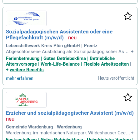
Sozialpädagogischen Assistenten oder eine
Pflegefachkraft (m/w/d)
Lebenshilfewerk Kreis Plön gGmbH | Preetz
Abgeschlossene Ausbildung als Sozialpädagogischer Assis
+
tent (m/w/d), in der Kinderpflege oder vergleichbare Qualifik
Ferienbetreuung | Gutes Betriebsklima | Betriebliche
ation; Erfahrung in der Pflege/ Betreuung von behinderten Ki
Altersvorsorge | Work-Life-Balance | Flexible Arbeitszeiten
|
ndern und Jugendlichen; Kompetenzen im rückengerechten
+
weitere Benefits
Arbeiten; Bereitschaft
Heute veröffentlicht
mehr erfahren
Erzieher und sozialpädagogischer Assistent (m/w/d)
Gemeinde Wardenburg | Wardenburg
Wardenburg, im malerischen Naturpark Wildeshauser Geest,
+
bietet eine attraktive Umgebung für Erzieher und sozialpäda
Festanstellung | Gutes Betriebsklima | Unbefristeter Vertrag |