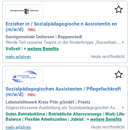
Erzieher in / Sozialpädagogische n Assistentin en
(m/w/d)
Samtgemeinde Gellersen | Reppenstedt
Werde Teil unseres Teams in der Kinderkrippe „Rasselband
+
e“ in Reppenstedt! Die Samtgemeinde Gellersen sucht enga
Vollzeit
|
+
weitere Benefits
gierte Erzieher*innen und Sozialpädagogische Assistent*inn
Heute veröffentlicht
mehr erfahren
en (m/w/d) zum nächstmöglichen Zeitpunkt. Mehr Informati
onen unter www.gellersen.de.
Sozialpädagogischen Assistenten / Pflegefachkraft
(m/w/d)
Lebenshilfewerk Kreis Plön gGmbH | Preetz
Abgeschlossene Ausbildung als Sozialpädagogischer Assis
+
tent (m/w/d), in der Kinderpflege oder vergleichbare Qualifik
Gutes Betriebsklima | Betriebliche Altersvorsorge | Work-Life-
ation; Erfahrung in der Pflege/ Betreuung von behinderten Ki
Balance | Flexible Arbeitszeiten | Jobrad
|
+
weitere Benefits
ndern und Jugendlichen; Kompetenzen im rückengerechten
Heute veröffentlicht
mehr erfahren
Arbeiten; Bereitschaft