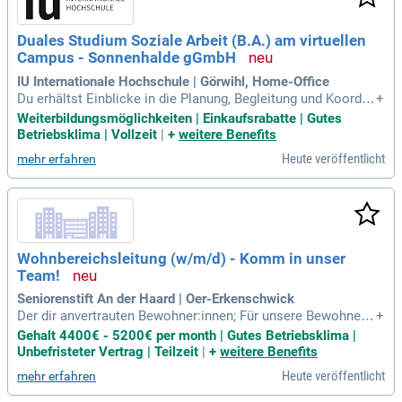
nd sind eine verlässliche Ansprechpartnerin vor Ort. Bringen
Sie Ihre Ideen aktiv in das Ganztagsangebot ein und bewerb
Duales Studium Soziale Arbeit (B.A.) am virtuellen
en Sie sich jetzt!
Campus - Sonnenhalde gGmbH
IU Internationale Hochschule | Görwihl, Home-Office
Du erhältst Einblicke in die Planung, Begleitung und Koordin
+
ation individueller Hilfeprozesse sowie in die sozialpädagog
Weiterbildungsmöglichkeiten | Einkaufsrabatte | Gutes
ische Arbeit des internen Sozialdienstes; Du arbeitest mit A
Betriebsklima | Vollzeit
|
+
weitere Benefits
ngehörigen, Behörden, Kostenträgern und verschiedenen Fa
Heute veröffentlicht
mehr erfahren
chbereichen zusammen
Wohnbereichsleitung (w/m/d) - Komm in unser
Team!
Seniorenstift An der Haard | Oer-Erkenschwick
Der dir anvertrauten Bewohner:innen; Für unsere Bewohner:i
+
nnen, Angehörigen und Kolleg:innen bist Du ein einfühlsame
Gehalt 4400€ - 5200€ per month | Gutes Betriebsklima |
r Ansprechpartner; Verantwortung für die Leitung Deines Wo
Unbefristeter Vertrag | Teilzeit
|
+
weitere Benefits
hnbereichs mit 32 Bewohner:innen und einem engagierten T
Heute veröffentlicht
mehr erfahren
eam aus Pflegefachkräften