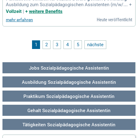
Ausbildung zum Sozialpädagogischen Assistenten (m/w/d)
+
(staatlich anerkannt) (schul.): Als sozialpädagogische Assi
Vollzeit
|
+
weitere Benefits
stenz arbeitest du z.
Heute veröffentlicht
mehr erfahren
1
2
3
4
5
nächste
Jobs Sozialpädagogische Assistentin
Ausbildung Sozialpädagogische Assistentin
Praktikum Sozialpädagogische Assistentin
Gehalt Sozialpädagogische Assistentin
Tätigkeiten Sozialpädagogische Assistentin