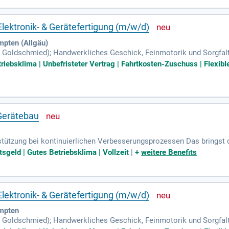
ds. Durch Ihre aktive Mitarbeit in der Dienstplanung und bei Mitarb
erben Sie sich noch heute und gestalten Sie die Sicherheitszukunft 
Elektronik- & Gerätefertigung (m/w/d)
pten (Allgäu)
Goldschmied); Handwerkliches Geschick, Feinmotorik und Sorgfalt
lektronischer Baugruppen; Lötkenntnisse oder Interesse daran, Löten 
iebsklima | Unbefristeter Vertrag | Fahrtkosten-Zuschuss | Flexible
Gerätebau
tützung bei kontinuierlichen Verbesserungsprozessen Das bringst 
onselektroniker, Informationselektroniker, Feinmechaniker, Zahntec
tsgeld | Gutes Betriebsklima | Vollzeit
|
+
weitere Benefits
Elektronik- & Gerätefertigung (m/w/d)
mpten
Goldschmied); Handwerkliches Geschick, Feinmotorik und Sorgfalt