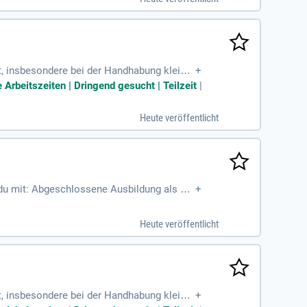
eitergesprächen tragen Sie zur Prävention v
mit uns!
, insbesondere bei der Handhabung kleiner
+
zu erlernen; Flexibilität
 Arbeitszeiten | Dringend gesucht | Teilzeit
|
Heute veröffentlicht
du mit: Abgeschlossene Ausbildung als Fa
+
hniker, Elektriker, Goldschmied
Heute veröffentlicht
, insbesondere bei der Handhabung kleiner
+