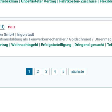
lektronischer Baugruppen; Lötkenntnisse oder Interesse daran, Löten 
iebsklima | Unbefristeter Vertrag | Fahrtkosten-Zuschuss | Flexible
d)
en GmbH | Ingolstadt
fsausbildung als Feinwerkemechaniker / Goldschmied / Uhrenmache
schen Komponenten sowie in deren Reparatur und Wartung; Präzise
rtrag | Weihnachtsgeld | Erfolgsbeteiligung | Dringend gesucht | Tei
1
2
3
4
5
nächste