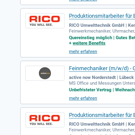
Sicherheits- und Qualitätsstandar
on Sicherheitsvorfällen bei. Bew
Produktionsmitarbeiter für 
RICO Umwelttechnik GmbH | Kem
Feinwerkmechaniker, Uhrmacher, 
Bauteile und empfindlicher optoe
Quereinstieg möglich | Gutes Betr
+
weitere Benefits
mehr erfahren
Feinmechaniker (m/w/d) - 
active now Norderstedt | Lübeck
MS Office und Messungen Unters
charbeiter (m/w/d) (Kommunikati
Unbefristeter Vertrag | Weihnach
mehr erfahren
Produktionsmitarbeiter für 
RICO Umwelttechnik GmbH | Ke
Feinwerkmechaniker, Uhrmacher, 