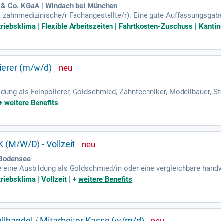
 & Co. KGaA | Windach bei München
n, zahnmedizinische/r Fachangestellte/r). Eine gute Auffassungsgab
riebsklima | Flexible Arbeitszeiten | Fahrtkosten-Zuschuss | Kantine
ierer (m/w/d)
ldung als Feinpolierer, Goldschmied, Zahntechniker, Modellbauer, Ste
ichbaren Handwerksberuf; Präzision und Geschicklichkeit für filigra
+
weitere Benefits
/W/D) - Vollzeit
 Bodensee
e eine Ausbildung als Goldschmied/in oder eine vergleichbare handw
chultes Auge für kleinste Unebenheiten und Farbunterschiede bei E
riebsklima | Vollzeit
|
+
weitere Benefits
lhandel / Mitarbeiter Kasse (w/m/d)