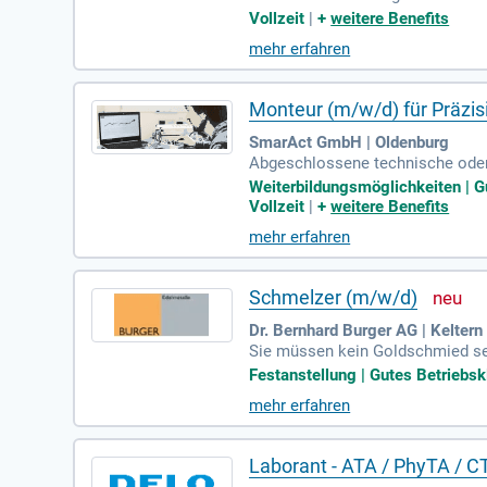
aten wir unsere Kunden individu
Vollzeit
|
+
weitere Benefits
aufserlebnis in unserer moderne
mehr erfahren
dem übernimmst du die Pflege u
rung im beratenden Einzelhandel
Monteur (m/w/d) für Präzi
SmarAct GmbH | Oldenburg
Abgeschlossene technische oder 
hmied/in, Augenoptiker/in oder H
Weiterbildungsmöglichkeiten | Gu
Vollzeit
|
+
weitere Benefits
mehr erfahren
Schmelzer (m/w/d)
Dr. Bernhard Burger AG | Keltern
Sie müssen kein Goldschmied sein
mit: Eine abgeschlossene techni
Festanstellung | Gutes Betriebsk
mehr erfahren
Laborant - ATA / PhyTA / C