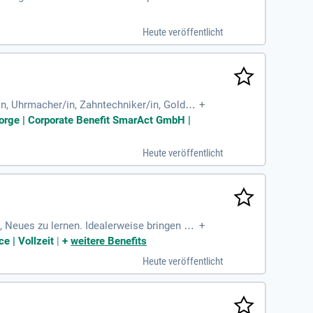
achen. Du gestaltest ein exzellentes Eink
ollektionen sind zentrale Aufgaben. Außer
Heute veröffentlicht
. Du bringst mindestens zwei Jahre Erfah
n, Uhrmacher/in, Zahntechniker/in, Goldsc
+
t kleinen, empfindlichen
rsorge | Corporate Benefit SmarAct GmbH |
Heute veröffentlicht
, Neues zu lernen. Idealerweise bringen Sie
+
e | Vollzeit
|
+
weitere Benefits
Heute veröffentlicht