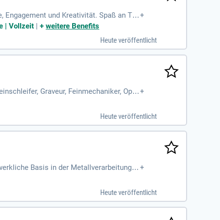
e, Engagement und Kreativität. Spaß an Tec
+
 | Vollzeit
|
+
weitere Benefits
Heute veröffentlicht
inschleifer, Graveur, Feinmechaniker, Opti
+
ne Arbeiten
Heute veröffentlicht
erkliche Basis in der Metallverarbeitung
+
delmetallen und
Heute veröffentlicht