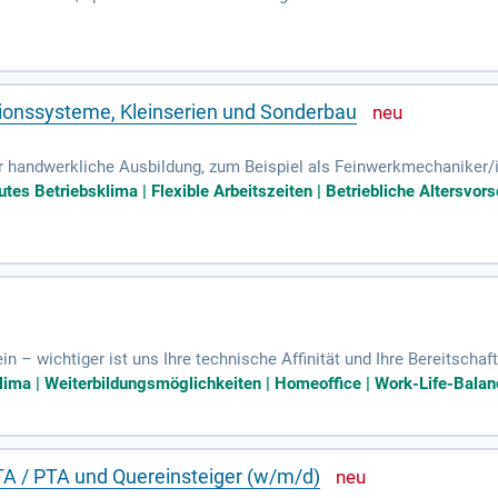
ell und einfühlsam, um ihre besonderen Momente unvergesslich zu m
n Store-Atmosphäre. Aktiver Verkauf und die Präsentation unserer K
nserer Ware sowie das Warenmanagement und die Lagerorganisation
 mit, idealerweise im Schmuck- oder Luxussegment.
sionssysteme, Kleinserien und Sonderbau
handwerkliche Ausbildung, zum Beispiel als Feinwerkmechaniker/i
örakustiker/in; Sehr gute Fingerfertigkeit und Freude am Umgang mi
tes Betriebsklima | Flexible Arbeitszeiten | Betriebliche Altersvo
 – wichtiger ist uns Ihre technische Affinität und Ihre Bereitschaft
sche oder handwerkliche Berufsausbildung, z.
lima | Weiterbildungsmöglichkeiten | Homeoffice | Work-Life-Balanc
TA / PTA und Quereinsteiger (w/m/d)