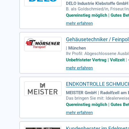
DELO Industrie Klebstoffe GmbH
B. als Goldschmied/in, Friseur/i
hnik sowie manuelles Geschick.
Quereinstieg möglich | Gutes Bet
mehr erfahren
Gehäusetechniker / Feinpol
| München
Ihr Profil: Abgeschlossene Ausbi
ker (m/w/d) oder in einem vergle
Unbefristeter Vertrag | Vollzeit
|
mehr erfahren
ENDKONTROLLE SCHMUCK (M
MEISTER GmbH | Radolfzell am
Das bringen Sie mit: Idealerweis
(Quereinsteiger); Ein extrem ges
Quereinstieg möglich | Gutes Bet
mehr erfahren
Kundenberater im Edelmetal