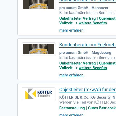
pro aurum GmbH | Hannover
B. im kaufmännischen Bereich, al
Bankenwesen) alternativ sind Si
Unbefristeter Vertrag | Quereins
Vollzeit
|
+
weitere Benefits
mehr erfahren
Kundenberater im Edelmetal
pro aurum GmbH | Magdeburg
B. im kaufmännischen Bereich, al
Bankenwesen) alternativ sind Si
Unbefristeter Vertrag | Quereins
Vollzeit
|
+
weitere Benefits
mehr erfahren
Objektleiter (m/w/d) für de
KÖTTER SE & Co. KG Security, NL
Werden Sie Teil von KÖTTER Secur
e verantwortlich für die operati
Festanstellung | Gutes Betriebsk
die Sicherstellung eines reibung
mehr erfahren