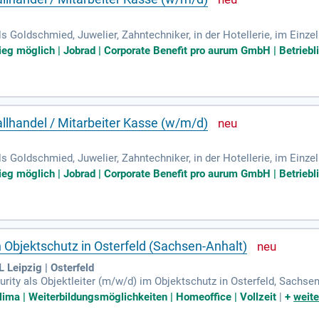
s Goldschmied, Juwelier, Zahntechniker, in der Hotellerie, im Einze
e Quereinsteiger mit der Motivation für neue interessante Aufgabe
tieg möglich | Jobrad | Corporate Benefit pro aurum GmbH | Betriebl
lhandel / Mitarbeiter Kasse (w/m/d)
s Goldschmied, Juwelier, Zahntechniker, in der Hotellerie, im Einze
e Quereinsteiger mit der Motivation für neue interessante Aufgabe
tieg möglich | Jobrad | Corporate Benefit pro aurum GmbH | Betriebl
n Objektschutz in Osterfeld (Sachsen-Anhalt)
 Leipzig | Osterfeld
ity als Objektleiter (m/w/d) im Objektschutz in Osterfeld, Sachsen-
ve Leitung des Sicherheitsdienstes. Ihr Aufgabenbereich umfasst di
lima | Weiterbildungsmöglichkeiten | Homeoffice | Vollzeit
|
+
weite
slosen Ablaufs. Zudem fungieren Sie als zentraler Ansprechpartner