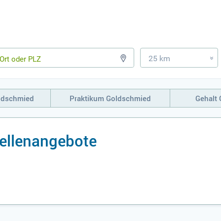
25 km
»
ldschmied
Praktikum Goldschmied
Gehalt
ellenangebote