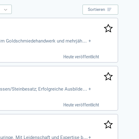
e
Sortieren
g im Goldschmiedehandwerk und mehrjährig
+
nd strukturierte Arbeitsweise sind gefragt.
ir bieten faire Bezahlung und attraktive So
Heute veröffentlicht
hre kreativen Ideen sind bei uns herzlich
ssen/Steinbesatz; Erfolgreiche Ausbilderei
+
nd Restaurierung sowie
Heute veröffentlicht
ringe. Mit Leidenschaft und Expertise ber
+