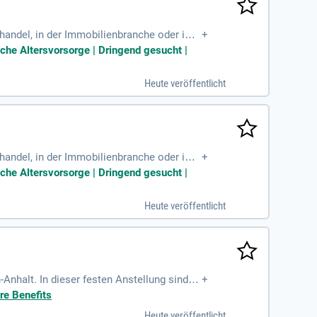
lhandel, in der Immobilienbranche oder im
+
n und Spaß am
iche Altersvorsorge | Dringend gesucht |
Heute veröffentlicht
lhandel, in der Immobilienbranche oder im
+
n und Spaß am
iche Altersvorsorge | Dringend gesucht |
Heute veröffentlicht
Anhalt. In dieser festen Anstellung sind Si
+
e Koordination des Sicherheitspersonals und
re Benefits
 für unsere Kunden und garantieren höchste
Heute veröffentlicht