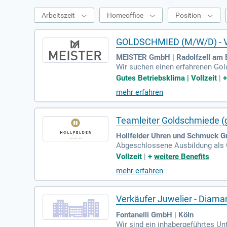
Arbeitszeit
Homeoffice
Position
GOLDSCHMIED (M/W/D) - Vo
MEISTER GmbH | Radolfzell am
Wir suchen einen erfahrenen Go
e Berufserfahrung mitbringt. Ihre
Gutes Betriebsklima | Vollzeit
|
Bei uns erwartet Sie ein moderne
mehr erfahren
zialleistungen sowie die Möglich
willkommen. Interessiert? Bewer
Teamleiter Goldschmiede (
Hollfelder Uhren und Schmuck G
Abgeschlossene Ausbildung als G
gnungsprüfung (AEVO); Mehrjähri
Vollzeit
|
+
weitere Benefits
mehr erfahren
Verkäufer Juwelier - Diam
Fontanelli GmbH | Köln
Wir sind ein inhabergeführtes U