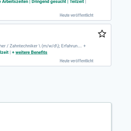
zu erlernen; Flexibilität
 Arbeitszeiten | Dringend gesucht | Teilzeit
|
Heute veröffentlicht
r / Zahntechniker \ (m/w/d\); Erfahrung i
+
, geduldige und konzentrierte
lzeit
|
+
weitere Benefits
Heute veröffentlicht