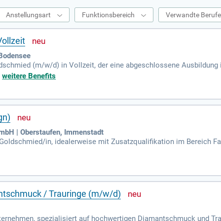
Anstellungsart
Funktionsbereich
Verwandte Beruf
llzeit
 Bodensee
ldschmied (m/w/d) in Vollzeit, der eine abgeschlossene Ausbildun
 Fähigkeiten in verschiedenen Arbeitstechniken sowie Ihre präzise u
+
weitere Benefits
r Arbeitsplatz in einem familiären Umfeld mit flachen Hierarchien. W
keit, an hochwertigen Schmuckstücken zu arbeiten. Ihr Können und I
ben Sie sich jetzt per E-Mail oder Post an MEISTER GmbH!
gn)
mbH | Oberstaufen, Immenstadt
oldschmied/in, idealerweise mit Zusatzqualifikation im Bereich Fa
ge Erfahrung in der hochwertigen Schmuckherstellung, Reparatur u
antschmuck / Trauringe (m/w/d)
nternehmen, spezialisiert auf hochwertigen Diamantschmuck und Trau