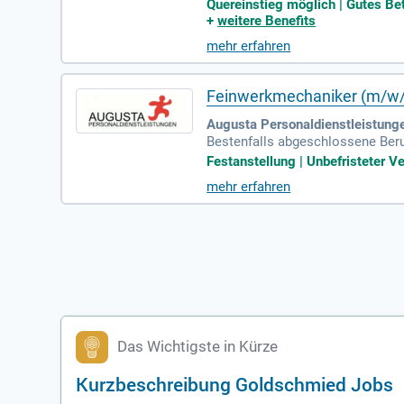
Bauteile und empfindlicher optoe
Quereinstieg möglich | Gutes Betr
+
weitere Benefits
mehr erfahren
Feinwerkmechaniker (m/w/
Augusta Personaldienstleistung
Bestenfalls abgeschlossene Beru
m Umgang mit filigranen mechani
Festanstellung | Unbefristeter Ve
mehr erfahren
Das Wichtigste in Kürze
Kurzbeschreibung Goldschmied Jobs