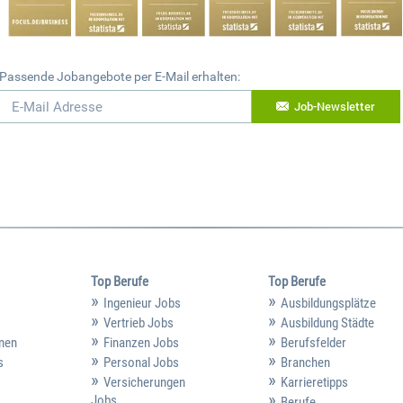
Passende Jobangebote per E-Mail erhalten:
Job-Newsletter
Top Berufe
Top Berufe
Ingenieur Jobs
Ausbildungsplätze
Vertrieb Jobs
Ausbildung Städte
hmen
Finanzen Jobs
Berufsfelder
s
Personal Jobs
Branchen
Versicherungen
Karrieretipps
Jobs
Berufe