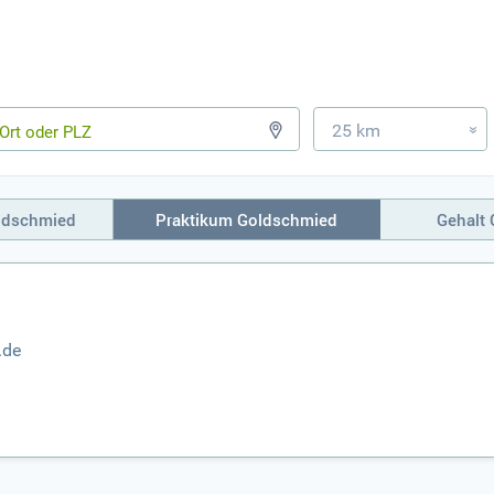
25 km
»
ldschmied
Praktikum Goldschmied
Gehalt
.de