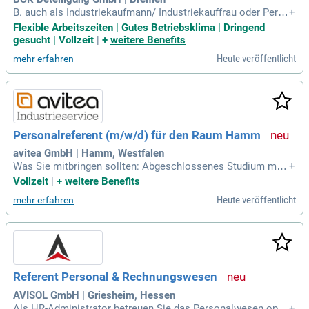
B. auch als Industriekaufmann/ Industriekauffrau oder Pers
+
onaldienstleistungskaufmann/ -frau; Sehr gute Deutsch und
Flexible Arbeitszeiten | Gutes Betriebsklima | Dringend
Englischkenntnisse; Versierter Umgang mit dem Microsoft
gesucht | Vollzeit
|
+
weitere Benefits
Office-Paket; Diskretion, Zuverlässigkeit und Flexibilität; Aus
Heute veröffentlicht
mehr erfahren
geprägte Fähigkeit
Personalreferent (m/w/d) für den Raum Hamm
avitea GmbH | Hamm, Westfalen
Was Sie mitbringen sollten: Abgeschlossenes Studium mit
+
der Fachrichtung Personal, eine abgeschlossene Ausbildung
Vollzeit
|
+
weitere Benefits
zum/zur Personaldienstleistungskaufmann/-frau oder eine v
Heute veröffentlicht
mehr erfahren
ergleichbare Qualifikation; Berufserfahrung in der Personaldi
enstleistungsbranche
Referent Personal & Rechnungswesen
AVISOL GmbH | Griesheim, Hessen
Als HR-Administrator betreuen Sie das Personalwesen oper
+