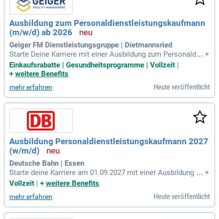
Ausbildung zum Personaldienstleistungskaufmann
(m/w/d) ab 2026
Geiger FM Dienstleistungsgruppe | Dietmannsried
Starte Deine Karriere mit einer Ausbildung zum Personaldie
+
nstleistungskaufmann (m/w/d)! In dieser vielseitigen Ausbil
Einkaufsrabatte | Gesundheitsprogramme | Vollzeit
|
dung entwickelst Du Fachkenntnisse in Personalgewinnung,
+
weitere Benefits
-bindung und -entwicklung. Du bist die zentrale Schnittstelle
Heute veröffentlicht
mehr erfahren
zwischen Unternehmen und Bewerbenden, während Du Dein
e sozialen Kompetenzen erweitern kannst. Spaß und Teamw
ork stehen bei uns im Vordergrund, um gemeinsam Ziele zu
erreichen. Du lernst alle relevanten Abteilungen kennen, von
Lohn- und Finanzbuchhaltung bis hin zu Recruiting. Nach der
Ausbildung hast Du die Möglichkeit, Deinen Traumjob in Dei
Ausbildung Personaldienstleistungskaufmann 2027
ner Wunschabteilung zu finden!
(w/m/d)
Deutsche Bahn | Essen
Starte deine Karriere am 01.09.2027 mit einer Ausbildung zu
+
m Personaldienstleistungskaufmann (w/m/d) bei der Deuts
Vollzeit
|
+
weitere Benefits
chen Bahn AG in Essen. In dieser dreijährigen Ausbildung er
Heute veröffentlicht
mehr erfahren
hältst du umfassende Einblicke in das Personalwesen, inklu
sive Personaladministration und -abrechnung. Du lernst alle
s über Arbeitsrecht, Tarifrecht sowie Datenschutz und Kom