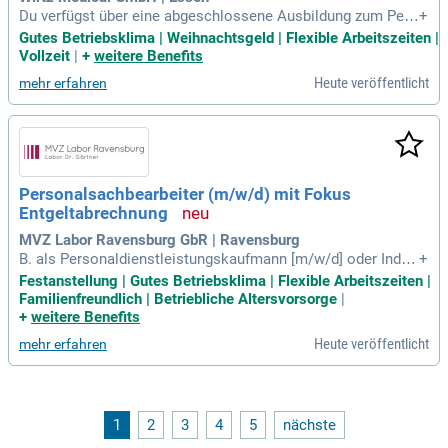
Du verfügst über eine abgeschlossene Ausbildung zum Pers
+
onaldienstleistungskaufmann (m/w/d) oder bringst bereits
Gutes Betriebsklima | Weihnachtsgeld | Flexible Arbeitszeiten |
einschlägige Berufserfahrung in der klassischen Zeitarbeit a
Vollzeit
|
+
weitere Benefits
ls Personaldisponent (m/w/d), Vertriebsdisponent (m/w/d)
Heute veröffentlicht
mehr erfahren
oder Personalberater
Personalsachbearbeiter (m/w/d) mit Fokus
Entgeltabrechnung
MVZ Labor Ravensburg GbR | Ravensburg
B. als Personaldienstleistungskaufmann [m/w/d] oder Indus
+
triekaufmann [m/w/d]) oder ein entsprechendes Studium mi
Festanstellung | Gutes Betriebsklima | Flexible Arbeitszeiten |
t Schwerpunkt Personal. Zudem bringen Sie Berufserfahrung
Familienfreundlich | Betriebliche Altersvorsorge
|
in der Entgeltabrechnung sowie in der allgemeinen HR-Admi
+
weitere Benefits
nistration mit.
Heute veröffentlicht
mehr erfahren
1
2
3
4
5
nächste