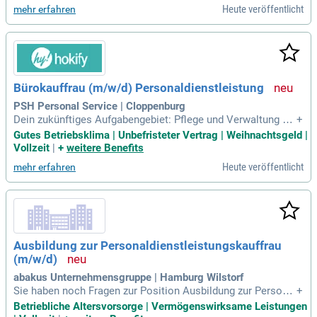
Heute veröffentlicht
mehr erfahren
ng. Als wirtschaftlich stabiles Unternehmen bieten wir siche
re Beschäftigungsmöglichkeiten im Personalbereich. Wir su
chen kontaktfreudige Mitarbeiter mit hoher Dienstleistungs
orientierung, Teamfähigkeit und Lernbereitschaft. In deinem
neuen Job hilfst du Bewerbern, ihren Traumjob zu finden, füh
rst Vorstellungsgespräche und begleitest den gesamten Pro
Bürokauffrau (m/w/d) Personaldienstleistung
zess. Zudem bist du aktiv in die Personaldisposition eingeb
unden und sorgst für einen reibungslosen Ablauf in der Eins
PSH Personal Service | Cloppenburg
atzplanung.
Dein zukünftiges Aufgabengebiet: Pflege und Verwaltung de
+
r Personalakten sowie Einführung und Betreuung der digital
Gutes Betriebsklima | Unbefristeter Vertrag | Weihnachtsgeld |
en Personalakte; Erste Ansprechperson für Mitarbeitende b
Vollzeit
|
+
weitere Benefits
ei Fragen zu Abrechnung, Verträgen und personalrelevanten
Heute veröffentlicht
mehr erfahren
Themen; Verwaltung von
Ausbildung zur Personaldienstleistungskauffrau
(m/w/d)
abakus Unternehmensgruppe | Hamburg Wilstorf
Sie haben noch Fragen zur Position Ausbildung zur Personal
+
dienstleistungskauffrau (m/w/d) in Hamburg-Harburg? Rufe
Betriebliche Altersvorsorge | Vermögenswirksame Leistungen
n Sie uns einfach an – wir beraten Sie gerne.