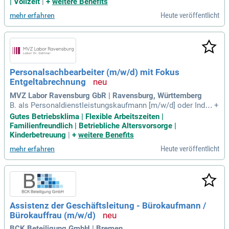
| Vollzeit
|
+
weitere Benefits
Heute veröffentlicht
mehr erfahren
Personalsachbearbeiter (m/w/d) mit Fokus
Entgeltabrechnung
MVZ Labor Ravensburg GbR | Ravensburg, Württemberg
B. als Personaldienstleistungskaufmann [m/w/d] oder Indus
+
triekaufmann [m/w/d]) oder ein entsprechendes Studium mi
Gutes Betriebsklima | Flexible Arbeitszeiten |
t Schwerpunkt Personal. Zudem bringen Sie Berufserfahrung
Familienfreundlich | Betriebliche Altersvorsorge |
in der Entgeltabrechnung sowie in der allgemeinen HR-Admi
Kinderbetreuung
|
+
weitere Benefits
nistration mit.
Heute veröffentlicht
mehr erfahren
Assistenz der Geschäftsleitung - Bürokaufmann /
Bürokauffrau (m/w/d)
BCK Beteiligung GmbH | Bremen