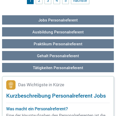
1
2
3
4
5
nächste
mit Arbeitnehmervertretungen und internen Schnittstellen. D
adurch tragen Sie entscheidend zu einer kooperativen Unter
nehmens- und Arbeitskultur bei und stärken das Hand-in-Ha
nd-Arbeiten im Betrieb.
Jobs Personalreferent
Ausbildung Personalreferent
Praktikum Personalreferent
Gehalt Personalreferent
Tätigkeiten Personalreferent
Das Wichtigste in Kürze
Kurzbeschreibung Personalreferent Jobs
Was macht ein Personalreferent?
Eine der Hauptaufgaben des Personalreferenten ist die