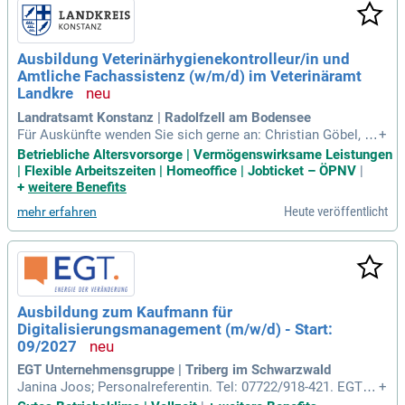
ierungsbedarf und beraten Führungskräfte sowie Mitarbeite
nde zu Entwicklungsmöglichkeiten. Außerdem konzipieren
und entwickeln Sie Programme für die Personal- und Führun
Ausbildung Veterinärhygienekontrolleur/in und
gskräfteentwicklung. Bewerben Sie sich jetzt und profitieren
Amtliche Fachassistenz (w/m/d) im Veterinäramt
Sie von unserem umfangreichen Netzwerk!
Landkre
Landratsamt Konstanz | Radolfzell am Bodensee
Für Auskünfte wenden Sie sich gerne an: Christian Göbel, P
+
ersonalreferent unter T. +49 7531 800-1343; Dr. Cornelia Pfle
Betriebliche Altersvorsorge | Vermögenswirksame Leistungen
ghar, Leiterin des Veterinäramtes unter T. +49 7531 800-250
| Flexible Arbeitszeiten | Homeoffice | Jobticket – ÖPNV
|
0.
+
weitere Benefits
Heute veröffentlicht
mehr erfahren
Ausbildung zum Kaufmann für
Digitalisierungsmanagement (m/w/d) - Start:
09/2027
EGT Unternehmensgruppe | Triberg im Schwarzwald
Janina Joos; Personalreferentin. Tel: 07722/918-421. EGT U
+
nternehmensgruppe.