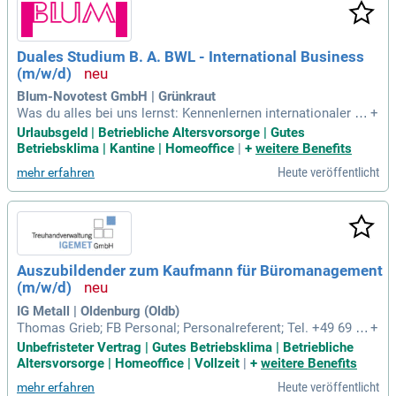
Duales Studium B. A. BWL - International Business
(m/w/d)
Blum-Novotest GmbH | Grünkraut
Was du alles bei uns lernst: Kennenlernen internationaler Ge
+
schäftsprozesse in Bereichen wie Einkauf, Vertrieb, Persona
Urlaubsgeld | Betriebliche Altersvorsorge | Gutes
l, Marketing, Controlling und Logistik; Mitarbeit im internati
Betriebsklima | Kantine | Homeoffice
|
+
weitere Benefits
onalen Umfeld mit globalen Kunden, Partnern und Tochterge
Heute veröffentlicht
mehr erfahren
sellschaften;
Auszubildender zum Kaufmann für Büromanagement
(m/w/d)
IG Metall | Oldenburg (Oldb)
Thomas Grieb; FB Personal; Personalreferent; Tel. +49 69 66
+
93 2599; E-Mail: Thomas. Grieb@igmetall.de. IG Metall Vors
Unbefristeter Vertrag | Gutes Betriebsklima | Betriebliche
tand; FB Personal; Ressort Personal- und Gesundheitsmana
Altersvorsorge | Homeoffice | Vollzeit
|
+
weitere Benefits
gement; Wilhelm-Leuschner-Str. 79; 60329 Frankfurt am Mai
Heute veröffentlicht
mehr erfahren
n.