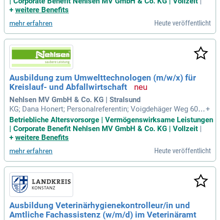
| Corporate Benefit Nehlsen MV GmbH & Co. KG | Vollzeit
|
+
weitere Benefits
Heute veröffentlicht
mehr erfahren
Ausbildung zum Umwelttechnologen (m/w/x) für
Kreislauf- und Abfallwirtschaft
Nehlsen MV GmbH & Co. KG | Stralsund
KG; Dana Honert; Personalreferentin; Voigdehäger Weg 60; 1
+
8439 Stralsund; www.nehlsen.com/karriere.
Betriebliche Altersvorsorge | Vermögenswirksame Leistungen
| Corporate Benefit Nehlsen MV GmbH & Co. KG | Vollzeit
|
+
weitere Benefits
Heute veröffentlicht
mehr erfahren
Ausbildung Veterinärhygienekontrolleur/in und
Amtliche Fachassistenz (w/m/d) im Veterinäramt