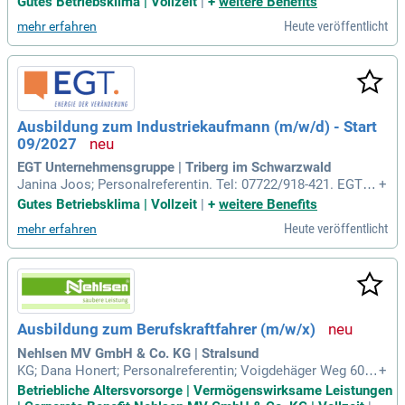
Gutes Betriebsklima | Vollzeit
|
+
weitere Benefits
Heute veröffentlicht
mehr erfahren
Ausbildung zum Industriekaufmann (m/w/d) - Start
09/2027
EGT Unternehmensgruppe | Triberg im Schwarzwald
Janina Joos; Personalreferentin. Tel: 07722/918-421. EGT U
+
nternehmensgruppe.
Gutes Betriebsklima | Vollzeit
|
+
weitere Benefits
Heute veröffentlicht
mehr erfahren
Ausbildung zum Berufskraftfahrer (m/w/x)
Nehlsen MV GmbH & Co. KG | Stralsund
KG; Dana Honert; Personalreferentin; Voigdehäger Weg 60; 1
+
8439 Stralsund; www.nehlsen.com/karriere.
Betriebliche Altersvorsorge | Vermögenswirksame Leistungen