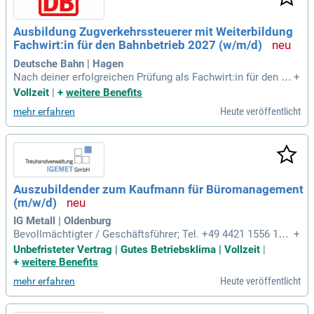
Ausbildung Zugverkehrssteuerer mit Weiterbildung
Fachwirt:in für den Bahnbetrieb 2027 (w/m/d)
Deutsche Bahn | Hagen
Nach deiner erfolgreichen Prüfung als Fachwirt:in für den Ba
+
hnbetrieb kannst du zum Beispiel als Trainer:in Bahnbetrieb,
Vollzeit
|
+
weitere Benefits
Leiter:in Betriebsbezirk, Fachreferent:in für Betriebssicherhe
Heute veröffentlicht
mehr erfahren
it und Kontrolle, Disponent:in einer Betriebszentrale, Planer:i
n Betrieb
Auszubildender zum Kaufmann für Büromanagement
(m/w/d)
IG Metall | Oldenburg
Bevollmächtigter / Geschäftsführer; Tel. +49 4421 1556 14;
+
E-Mail: Thomas Grieb; FB Personal; Personalreferent; Tel. +
Unbefristeter Vertrag | Gutes Betriebsklima | Vollzeit
|
49 69 6693 2599; E-Mail: IG Metall Vorstand; FB Personal; R
+
weitere Benefits
essort Personal- und Gesundheitsmanagement; Wilhelm-Le
Heute veröffentlicht
mehr erfahren
uschner-Str. 79; 60329