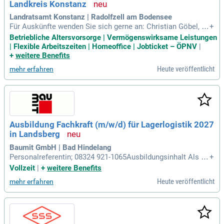
Landkreis Konstanz
Landratsamt Konstanz | Radolfzell am Bodensee
Für Auskünfte wenden Sie sich gerne an: Christian Göbel, P
+
ersonalreferent unter T. +49 7531 800-1343; Cornelia Pflegh
Betriebliche Altersvorsorge | Vermögenswirksame Leistungen
ar, Leiterin des Veterinäramtes unter T. +49 7531 800-2500.
| Flexible Arbeitszeiten | Homeoffice | Jobticket – ÖPNV
|
+
weitere Benefits
Heute veröffentlicht
mehr erfahren
Ausbildung Fachkraft (m/w/d) für Lagerlogistik 2027
in Landsberg
Baumit GmbH | Bad Hindelang
Personalreferentin; 08324 921-1065Ausbildungsinhalt Als Fa
+
chkraft für Lagerlogistik sorgst du dafür, dass unsere herge
Vollzeit
|
+
weitere Benefits
stellten Güter an die Kunden versendet werden. Das erwarte
Heute veröffentlicht
mehr erfahren
t dich.