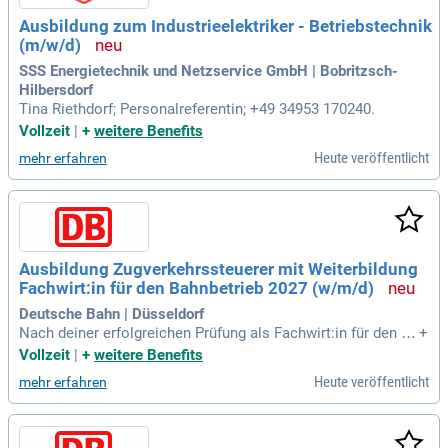
Ausbildung zum Industrieelektriker - Betriebstechnik
(m/w/d)
SSS Energietechnik und Netzservice GmbH | Bobritzsch-
Hilbersdorf
Tina Riethdorf; Personalreferentin; +49 34953 170240.
Vollzeit
|
+
weitere Benefits
Heute veröffentlicht
mehr erfahren
Ausbildung Zugverkehrssteuerer mit Weiterbildung
Fachwirt:in für den Bahnbetrieb 2027 (w/m/d)
Deutsche Bahn | Düsseldorf
Nach deiner erfolgreichen Prüfung als Fachwirt:in für den Ba
+
hnbetrieb kannst du zum Beispiel als Trainer:in Bahnbetrieb,
Vollzeit
|
+
weitere Benefits
Leiter:in Betriebsbezirk, Fachreferent:in für Betriebssicherhe
Heute veröffentlicht
mehr erfahren
it und Kontrolle, Disponent:in einer Betriebszentrale, Planer:i
n Betrieb