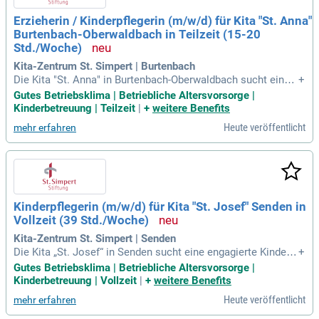
Erzieherin / Kinderpflegerin (m/w/d) für Kita "St. Anna"
Burtenbach-Oberwaldbach in Teilzeit (15-20
Std./Woche)
Kita-Zentrum St. Simpert | Burtenbach
Die Kita "St. Anna" in Burtenbach-Oberwaldbach sucht eine e
+
ngagierte Erzieherin oder Kinderpflegerin (m/w/d) in Teilzeit
Gutes Betriebsklima | Betriebliche Altersvorsorge |
(15-20 Std./Woche). Bei uns erwartet Sie ein herzliches Arbe
Kinderbetreuung | Teilzeit
|
+
weitere Benefits
itsumfeld, in dem Wertschätzung großgeschrieben wird. In u
Heute veröffentlicht
mehr erfahren
nserer familiären Einrichtung betreuen wir Kinder unterschie
dlichster Nationalitäten und Altersgruppen. Integration und
Vielfalt sind für uns selbstverständlich. Wir fördern Werte wi
e Rücksichtnahme und Hilfsbereitschaft sowie die Grundlag
en des katholischen Glaubens. Bewerben Sie sich jetzt und
werden Sie Teil unseres liebevollen Teams, das den Alltag d
Kinderpflegerin (m/w/d) für Kita "St. Josef" Senden in
er Kinder positiv gestaltet!
Vollzeit (39 Std./Woche)
Kita-Zentrum St. Simpert | Senden
Die Kita „St. Josef“ in Senden sucht eine engagierte Kinderp
+
flegerin (m/w/d) in Vollzeit (39 Std./Woche). Hier erwartet S
Gutes Betriebsklima | Betriebliche Altersvorsorge |
ie ein herzliches Team, das Wertschätzung großschreibt. Un
Kinderbetreuung | Vollzeit
|
+
weitere Benefits
ser Motto „Wir machen Kinder stark für das Abenteuer Lebe
Heute veröffentlicht
mehr erfahren
n!“ prägt unser tägliches Handeln. In unserem modernen un
d kindgerechten Gebäude am Marktplatz betreuen wir die Kl