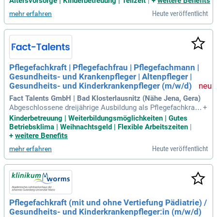
Altersvorsorge | Kinderbetreuung | Teilzeit
|
+
weitere Benefits
eginnt am 01.09.2026. In unserer herzlichen Einrichtung pfle
Heute veröffentlicht
mehr erfahren
gen wir ein wertschätzendes Miteinander. Unsere Kita bietet
ein anregendes Umfeld, um die Kleinsten in ihrer Entwicklun
g zu unterstützen. In der Nähe befinden sich Wälder, ein Bac
h und zahlreiche Kleintiere, die zu Entdeckungstouren einlad
en. Wenn Sie Teil eines liebevollen Teams werden möchten,
freuen wir uns auf Ihre Bewerbung!
Pflegefachkraft | Pflegefachfrau | Pflegefachmann |
Gesundheits- und Krankenpfleger | Altenpfleger |
Gesundheits- und Kinderkrankenpfleger (m/w/d)
Fact Talents GmbH | Bad Klosterlausnitz (Nähe Jena, Gera)
Abgeschlossene dreijährige Ausbildung als Pflegefachkraft,
+
Pflegefachfrau/Pflegefachmann, Gesundheits- und Krankenp
Kinderbetreuung | Weiterbildungsmöglichkeiten | Gutes
fleger oder Altenpfleger (m/w/d); Berufserfahrung ist willko
Betriebsklima | Weihnachtsgeld | Flexible Arbeitszeiten
|
mmen, aber keine Voraussetzung; Bereitschaft zur Arbeit im
+
weitere Benefits
Schicht- und Wochenenddienst
Heute veröffentlicht
mehr erfahren
Pflegefachkraft (mit und ohne Vertiefung Pädiatrie) /
Gesundheits- und Kinderkrankenpfleger:in (m/w/d)