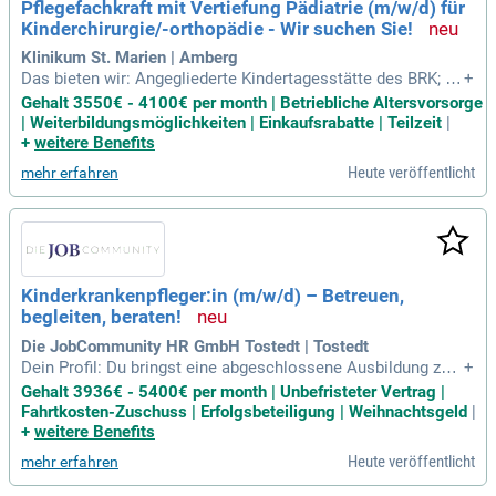
Pflegefachkraft mit Vertiefung Pädiatrie (m/w/d) für
Kinderchirurgie/-orthopädie - Wir suchen Sie!
Klinikum St. Marien | Amberg
Das bieten wir: Angegliederte Kindertagesstätte des BRK; Ar
+
beitszeitkonto; Betriebliche Altersvorsorge; Bis zu acht Tag
Gehalt 3550€ - 4100€ per month | Betriebliche Altersvorsorge
e Zusatzurlaub bei Arbeit in Wechselschicht; Die Mitarbeit i
| Weiterbildungsmöglichkeiten | Einkaufsrabatte | Teilzeit
|
n einem motivierten, nach aktuellen medizinischen und pfle
+
weitere Benefits
gerischen Erkenntnissen
Heute veröffentlicht
mehr erfahren
Kinderkrankenpfleger:in (m/w/d) – Betreuen,
begleiten, beraten!
Die JobCommunity HR GmbH Tostedt | Tostedt
Dein Profil: Du bringst eine abgeschlossene Ausbildung zu
+
m/zur Kinderkrankenpfleger:in mit; Du zeigst fachliche Kom
Gehalt 3936€ - 5400€ per month | Unbefristeter Vertrag |
petenz im Arbeitsalltag, besitzt eine selbstständige und org
Fahrtkosten-Zuschuss | Erfolgsbeteiligung | Weihnachtsgeld
|
anisierte Arbeitsweise und kannst kooperativ im Team zusa
+
weitere Benefits
mmenarbeiten; Zuverlässigkeit
Heute veröffentlicht
mehr erfahren