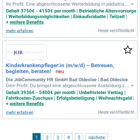
Ihr Profil: Eine abgeschlossene Weiterbildung in pädiatrisch
+
e Palliative Care bzw. die Bereitschaft dazu diese zeitnah zu
Gehalt 3750€ - 4150€ per month | Betriebliche Altersvorsorge
erwerben; Erfahrung aus mindestens zwei Jahren palliativ; p
| Weiterbildungsmöglichkeiten | Einkaufsrabatte | Teilzeit
|
flegerischer Tätigkeit in der Kinderkrankenpflege; Fähigkeit
+
weitere Benefits
zum selbständigen
Heute veröffentlicht
mehr erfahren
Kinderkrankenpfleger:in (m/w/d) – Betreuen,
begleiten, beraten!
Die JobCommunity HR GmbH Bad Oldesloe | Bad Oldesloe
Dein Profil: Du bringst eine abgeschlossene Ausbildung zu
+
m/zur Kinderkrankenpfleger:in mit; Du zeigst fachliche Kom
Gehalt 3936€ - 5400€ per month | Unbefristeter Vertrag |
petenz im Arbeitsalltag, besitzt eine selbstständige und org
Fahrtkosten-Zuschuss | Erfolgsbeteiligung | Weihnachtsgeld
|
anisierte Arbeitsweise und kannst kooperativ im Team zusa
+
weitere Benefits
mmenarbeiten; Zuverlässigkeit
Heute veröffentlicht
mehr erfahren
1
2
3
4
5
nächste