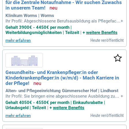
für die Zentrale Notaufnahme - Wir suchen Zuwachs
in unserem Team!
Klinikum Worms | Worms
Ihr Profil: Abgeschlossene Berufsausbildung als Pflegefachf
+
rau/-mann oder Gesundheits- und Kinderkrankenpfleger:in; T
Gehalt 3900€ - 4450€ per month |
eamplayer:in im interdisziplinären Team; Verantwortungsbe
Weiterbildungsmöglichkeiten | Teilzeit
|
+
weitere Benefits
wusstsein und Empathie, sowie ein immer offenes Ohr für d
Heute veröffentlicht
mehr erfahren
ie Bedürfnisse unserer
Gesundheits- und Krankenpfleger:in oder
Kinderkrankenpfleger:in (w/m/d) - Mach Karriere in
der Pflege!
Alten- und Pflegeeinrichtung Gümmerscher Hof | Lindhorst
Ihr Profil: Sie bringen eine abgeschlossene Ausbildung zum/
+
zur Gesundheits- und Krankenpfleger:in oder Gesundheits- u
Gehalt 4050€ - 4550€ per month | Einkaufsrabatte |
nd Kinderkrankenpfleger:in mit; Sie zeigen fachliche Kompet
Urlaubsgeld | Teilzeit
|
+
weitere Benefits
enz im Arbeitsalltag, besitzen eine selbstständige und organ
Heute veröffentlicht
mehr erfahren
isierte Arbeitsweise