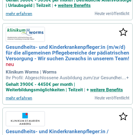
eitsumfeld zu leben. Werden Sie Teil unseres engagierten Te
| Urlaubsgeld | Teilzeit
|
+
weitere Benefits
ams und profitieren Sie von einer einzigartigen Einrichtung i
Heute veröffentlicht
mehr erfahren
m malerischen Kurort Burg (Spreewald). Wir suchen Mitarbe
itende mit einer abgeschlossenen Ausbildung in der Gesund
heits- und Kinderkrankenpflege sowie Teamgeist und Einfüh
lungsvermögen. Fort- und Weiterbildungen sind uns wichtig:
Wir unterstützen Ihre Entwicklung, besonders im Bereich Int
ensiv- und Palliativpflege. Zudem sichern wir Ihnen eine betr
Gesundheits- und Kinderkrankenpfleger:in (m/w/d)
iebliche Altersvorsorge und ein angenehmes Arbeitsklima.
für die allgemeinen Pflegebereiche der pädiatrischen
Verstärken Sie unser Team und gestalten Sie die Zukunft de
r Pflege mit uns!
Versorgung - Wir suchen Zuwachs in unserem Team!
Klinikum Worms | Worms
Ihr Profil: Abgeschlossene Ausbildung zum/zur Gesundheits
+
- und Krankenpfleger:in/Kinderkrankenpfleger:in; Aufgeschlo
Gehalt 3900€ - 4450€ per month |
ssenheit und Teamfähigkeit; Fachliche und soziale Kompete
Weiterbildungsmöglichkeiten | Teilzeit
|
+
weitere Benefits
nz; Identifikation mit den Zielen des Hauses; Sie sind engagi
Heute veröffentlicht
mehr erfahren
ert und verantwortungsbewusst
Gesundheits- und Kinderkrankenpfleger:in /