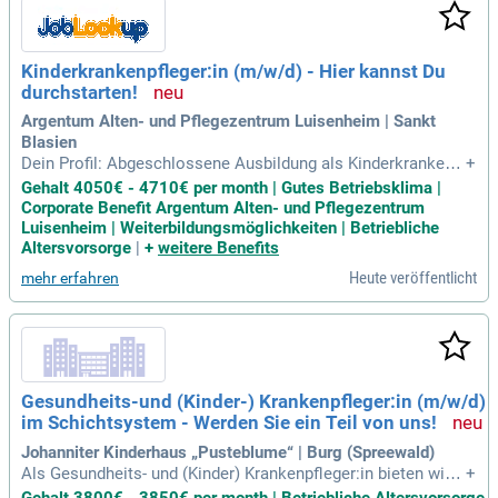
Kinderkrankenpfleger:in (m/w/d) - Hier kannst Du
durchstarten!
Argentum Alten- und Pflegezentrum Luisenheim | Sankt
Blasien
Dein Profil: Abgeschlossene Ausbildung als Kinderkrankenp
+
fleger:in; Empathie und Professionalität: Der Mensch steht f
Gehalt 4050€ - 4710€ per month | Gutes Betriebsklima |
ür Dich im Mittelpunkt Deiner täglichen Arbeit; Kommunikati
Corporate Benefit Argentum Alten- und Pflegezentrum
on ist entscheidend – mind.
Luisenheim | Weiterbildungsmöglichkeiten | Betriebliche
Altersvorsorge
|
+
weitere Benefits
Heute veröffentlicht
mehr erfahren
Gesundheits-und (Kinder-) Krankenpfleger:in (m/w/d)
im Schichtsystem - Werden Sie ein Teil von uns!
Johanniter Kinderhaus „Pusteblume“ | Burg (Spreewald)
Als Gesundheits- und (Kinder) Krankenpfleger:in bieten wir I
+
hnen die Möglichkeit, Ihre Berufung in einem erfüllenden Arb
Gehalt 3800€ - 3850€ per month | Betriebliche Altersvorsorge