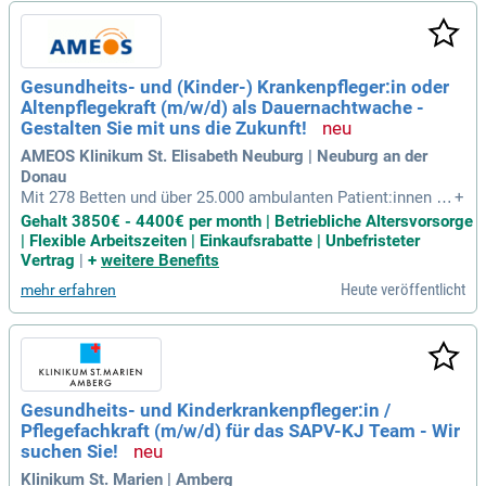
Gesundheits- und (Kinder-) Krankenpfleger:in oder
Altenpflegekraft (m/w/d) als Dauernachtwache -
Gestalten Sie mit uns die Zukunft!
AMEOS Klinikum St. Elisabeth Neuburg | Neuburg an der
Donau
Mit 278 Betten und über 25.000 ambulanten Patient:innen zä
+
hlen wir zu den führenden Gesundheitsversorgern der Regio
Gehalt 3850€ - 4400€ per month | Betriebliche Altersvorsorge
n. Unsere spezialisierten Fachbereiche umfassen unter and
| Flexible Arbeitszeiten | Einkaufsrabatte | Unbefristeter
erem Innere Medizin, Kardiologie sowie Geburtshilfe und Gy
Vertrag
|
+
weitere Benefits
näkologie. Wir legen großen Wert auf zwischenmenschliche
Heute veröffentlicht
mehr erfahren
Werte und respektvollen Umgang mit unseren Patient:innen.
Unser engagiertes Team setzt alles daran, schnellstmöglich
Genesung zu fördern. Derzeit suchen wir Verstärkung! Bewe
rben Sie sich, wenn Sie eine Ausbildung in der Gesundheits-
und Krankenpflege oder Altenpflege abgeschlossen haben u
nd eine respektvolle, eigenverantwortliche Arbeitsweise mit
Gesundheits- und Kinderkrankenpfleger:in /
bringen.
Pflegefachkraft (m/w/d) für das SAPV-KJ Team - Wir
suchen Sie!
Klinikum St. Marien | Amberg