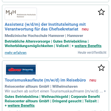
en wir Qualität „Made in Germany“. Wir sind in Deutschland,
China und Indien tätig und beschäftigen über 430 Mitarbeite
nde. Mit einem Umsatz von etwa 70 Millionen Euro sind wir
bestens für zukünftiges Wachstum gerüstet und freuen uns
auf Ihre Bewerbung!
Assistenz (w/d/m) der Institutsleitung mit
Verantwortung für das Chefsekretariat
Medizinische Hochschule Hannover | Hannover
Betriebliche Altersvorsorge | Gutes Betriebsklima |
Weiterbildungsmöglichkeiten | Vollzeit
|
+
weitere Benefits
Heute veröffentlicht
mehr erfahren
Tourismuskaufleute (m/w/d) im Reisebüro
Reisecenter alltours GmbH | Wilhelmshaven
Wir suchen ab sofort einen Tourismuskaufmann (m/w/d) für
+
unser Reisebüro in Wilhelmshaven. In dieser zentralen Lage
Gutes Betriebsklima | Weihnachtsgeld | Corporate Benefit
beraten Sie Kunden und verkaufen weltweite Urlaubsreisen.
Reisecenter alltours GmbH | Dringend gesucht | Teilzeit
|
Ihre Aufgaben umfassen auch die Buchung und Abwicklung
+
weitere Benefits
von Pauschal- und Individualreisen in gängigen Buchungssy