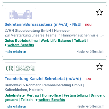
Ihre Fähigkeiten und wachsen Sie mit uns in neue Herausfor
derungen. Bewerben Sie sich jetzt unter der Kennziffer 0127
_000118, um unsere Patient:innen bestmöglich zu unterstütz
en!
Sekretärin/Büroassistenz (m/w/d) - NEU!
LVHN Steuerberatung GmbH | Hannover
Zur Verstärkung unseres Teams in Hannover suchen wir ein
+
e engagierte Büroassistenz (m/w/d) in Voll- oder Teilzeit. Ih
Gutes Betriebsklima | Work-Life-Balance | Teilzeit
|
re Aufgaben umfassen die eigenständige Organisation von T
+
weitere Benefits
erminen, Besprechungen und Geschäftsreisen sowie den E
Heute veröffentlicht
mehr erfahren
mpfang von Kunden. Sie verwalten Büromaterialien und erle
digen administrative Tätigkeiten effizient. Voraussetzungen
sind eine abgeschlossene kaufmännische Ausbildung mit S
chwerpunkt Büromanagement und mehrjährige Berufserfahr
ung in einer ähnlichen Position, idealerweise im Banken- od
er Finanzsektor. Zudem sollten Sie sicher im Umgang mit M
Teamleitung Kanzlei Sekretariat (m/w/d)
S Office-Anwendungen und in der deutschen sowie englisch
en Sprache sein. Bewerben Sie sich jetzt und werden Sie Tei
Grabowski & Rohmann Personalberatung GmbH |
l unseres dynamischen Teams!
Kaltenkirchen, Holstein
Unbefristeter Vertrag | Homeoffice | Festanstellung | Dringend
gesucht | Teilzeit
|
+
weitere Benefits
Heute veröffentlicht
mehr erfahren