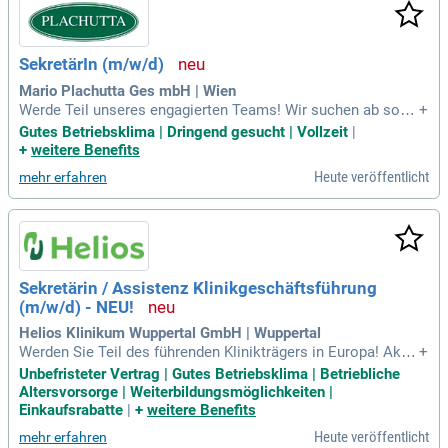
andorte verfügen über zentrales Sekretariat, das effizient zu
sammenarbeitet. Aktuell suchen wir eine Sekretärin (m/w/
d) in Immenstadt, da eine langjährige Mitarbeiterin in den Ru
SekretärIn (m/w/d)
hestand geht. Nutzen Sie die Chance, Teil unseres Teams zu
werden und von exklusiven Mitarbeitervorteilen zu profitiere
Mario Plachutta Ges mbH | Wien
n!
Werde Teil unseres engagierten Teams! Wir suchen ab sofor
+
t eine/n Sekretär/in (m/w/d), die/der unsere Organisation vo
Gutes Betriebsklima | Dringend gesucht | Vollzeit
|
r Ort optimiert und für einen effizienten Ablauf hinter den Kul
+
weitere Benefits
issen sorgt. Bewerbe dich jetzt!
Heute veröffentlicht
mehr erfahren
Sekretärin / Assistenz Klinikgeschäftsführung
(m/w/d) - NEU!
Helios Klinikum Wuppertal GmbH | Wuppertal
Werden Sie Teil des führenden Klinikträgers in Europa! Aktu
+
ell suchen wir eine Sekretärin / Assistenz der Klinikgeschäft
Unbefristeter Vertrag | Gutes Betriebsklima | Betriebliche
sführung (m/w/d) in Wuppertal. Diese unbefristete Stelle ka
Altersvorsorge | Weiterbildungsmöglichkeiten |
nn sowohl in Vollzeit als auch in Teilzeit besetzt werden. Be
Einkaufsrabatte
|
+
weitere Benefits
i Helios erwarten Sie interessante Koordinierungs- und Orga
Heute veröffentlicht
mehr erfahren
nisationsaufgaben in einem innovativen Umfeld. Nutzen Sie