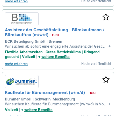
Heute veröffentlicht
mehr erfahren
Assistenz der Geschäftsleitung - Bürokaufmann /
Bürokauffrau (m/w/d)
BCK Beteiligung GmbH | Bremen
Wir suchen ab sofort eine engagierte Assistenz der Geschäf
+
tsleitung in Bremen (m/w/d) in Vollzeit. Zu Ihren Aufgaben g
Flexible Arbeitszeiten | Gutes Betriebsklima | Dringend
ehören die effiziente Organisation des Büroalltags, Termink
gesucht | Vollzeit
|
+
weitere Benefits
oordination, sowie die qualifizierte Korrespondenz. Sie berei
Heute veröffentlicht
mehr erfahren
ten Meetings und Geschäftsreisen professionell vor und ver
walten die Posteingänge. Ideale Bewerber besitzen eine kau
fmännische Ausbildung und sehr gute Deutsch- sowie Engli
schkenntnisse. Ein sicherer Umgang mit Microsoft Office u
nd die Fähigkeit, auch in stressigen Momenten den Überblic
k zu bewahren, sind essenziell. Freuen Sie sich auf ein dyna
Kaufleute für Büromanagement (w/m/d)
misches Arbeitsumfeld und wertvolle Mitarbeiterveranstaltu
ngen in unserem Unternehmen!
Dummer GmbH | Schwerin, Mecklenburg
Wir suchen Kaufleute für Büromanagement (w/m/d) in Vollz
+
eit. In dieser Rolle präsentieren Sie unseren Kunden innovati
Vollzeit
|
+
weitere Benefits
ve Dienstleistungen und Produkte. Sie erstellen individuelle