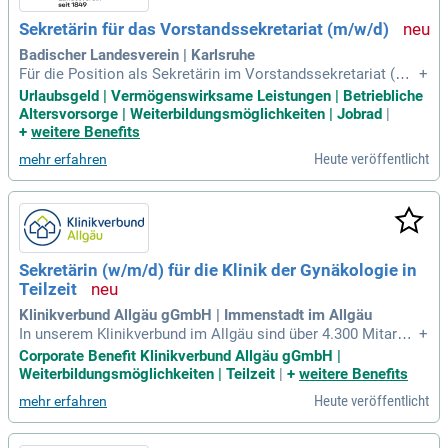
Sekretärin für das Vorstandssekretariat (m/w/d)
Badischer Landesverein | Karlsruhe
Für die Position als Sekretärin im Vorstandssekretariat (m/
+
w/d) suchen wir eine erfahrene Kraft in Vollzeit. Sie durchla
Urlaubsgeld | Vermögenswirksame Leistungen | Betriebliche
ufen eine umfassende Einarbeitung und unterstützen den Vo
Altersvorsorge | Weiterbildungsmöglichkeiten | Jobrad
|
rstand im täglichen Geschäft. Zu Ihren Aufgaben zählen die
+
weitere Benefits
Koordination interner und externer Kommunikation sowie di
Heute veröffentlicht
mehr erfahren
e Organisation von Terminen und Sitzungen. Zudem erstelle
n Sie Geschäftskorrespondenz sowie Präsentationen und ü
bernehmen das Protokollwesen. Ihr Profil umfasst eine Aus
bildung im Büromanagement oder eine vergleichbare Qualifi
kation, gepaart mit mehrjähriger Berufserfahrung. Wir legen
Wert auf Organisationstalent, Diskretion und Eigenverantwo
Sekretärin (w/m/d) für die Klinik der Gynäkologie in
rtung, stets verbunden mit Loyalität und Flexibilität.
Teilzeit
Klinikverbund Allgäu gGmbH | Immenstadt im Allgäu
In unserem Klinikverbund im Allgäu sind über 4.300 Mitarbei
+
ter:innen Teil einer engagierten Familiengemeinschaft. Unse
Corporate Benefit Klinikverbund Allgäu gGmbH |
re Frauenklinik, geleitet von Prof. Ricardo Felberbaum, bring
Weiterbildungsmöglichkeiten | Teilzeit
|
+
weitere Benefits
t höchste medizinische Standards mit spannenden Fort- und
Heute veröffentlicht
mehr erfahren
Weiterbildungsmöglichkeiten zusammen. Jährlich betreuen
wir rund 650 Geburten im Standort Immenstadt, während sic
h das Perinatalzentrum Level I in Kempten befindet. Beide St