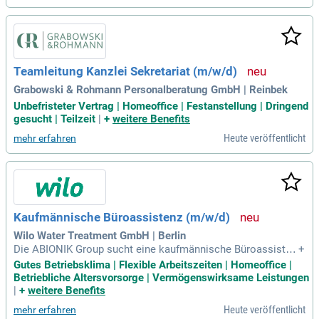
Teamleitung Kanzlei Sekretariat (m/w/d)
Grabowski & Rohmann Personalberatung GmbH | Reinbek
Unbefristeter Vertrag | Homeoffice | Festanstellung | Dringend
gesucht | Teilzeit
|
+
weitere Benefits
Heute veröffentlicht
mehr erfahren
Kaufmännische Büroassistenz (m/w/d)
Wilo Water Treatment GmbH | Berlin
Die ABIONIK Group sucht eine kaufmännische Büroassisten
+
z (m/w/d). Als führender Anbieter für Umwelttechnologie bi
Gutes Betriebsklima | Flexible Arbeitszeiten | Homeoffice |
etet das Unternehmen Lösungen zur Wasser- und Luftaufber
Betriebliche Altersvorsorge | Vermögenswirksame Leistungen
eitung. Unsere Marken Martin Systems, Likusta, Steinhardt
|
+
weitere Benefits
und FSM Frankenberger repräsentieren ein innovatives Prod
Heute veröffentlicht
mehr erfahren
uktportfolio. Mit fast 50 Jahren globaler Erfahrung garantier