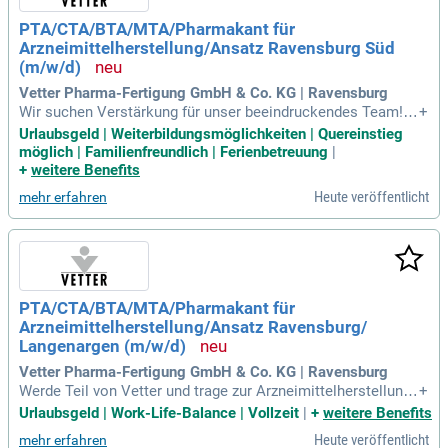
PTA/CTA/BTA/MTA/Pharmakant für
Arzneimittelherstellung/Ansatz Ravensburg Süd
(m/w/d)
Vetter Pharma-Fertigung GmbH & Co. KG | Ravensburg
Wir suchen Verstärkung für unser beeindruckendes Team!
+
Wenn Sie eine Ausbildung als Pharmakant, CTA, MTA oder i
Urlaubsgeld | Weiterbildungsmöglichkeiten | Quereinstieg
n einem technischen Beruf wie Milchtechnologe oder Mälze
möglich | Familienfreundlich | Ferienbetreuung
|
r absolviert haben, sind Sie bei uns genau richtig. Ihre zuverl
+
weitere Benefits
ässige und sorgfältige Arbeitsweise sowie Ihr hohes Qualitä
Heute veröffentlicht
mehr erfahren
tsbewusstsein werden geschätzt. Nutzen Sie die Vorteile de
r Pharmaindustrie und das flexible 2-Schicht-Modell mit Wo
chenendoption. Gute Deutschkenntnisse (mind. B2-Level) si
nd erforderlich, um optimale Dokumentationen und Kommu
nikation im Team sicherzustellen. Freuen Sie sich auf ein at
traktives Bruttomonatsgehalt von 4.145 EUR plus Schichtzul
PTA/CTA/BTA/MTA/Pharmakant für
agen von bis zu 190 EUR!
Arzneimittelherstellung/Ansatz Ravensburg/
Langenargen (m/w/d)
Vetter Pharma-Fertigung GmbH & Co. KG | Ravensburg
Werde Teil von Vetter und trage zur Arzneimittelherstellung i
+
n Ravensburg oder Langenargen bei! Als PTA, CTA, BTA, MT
Urlaubsgeld | Work-Life-Balance | Vollzeit
|
+
weitere Benefits
A oder Pharmakant stellst du Lösungen her und bereitest E
Heute veröffentlicht
mehr erfahren
quipment vor. Zu Ihren Aufgaben gehören das Auftauen von