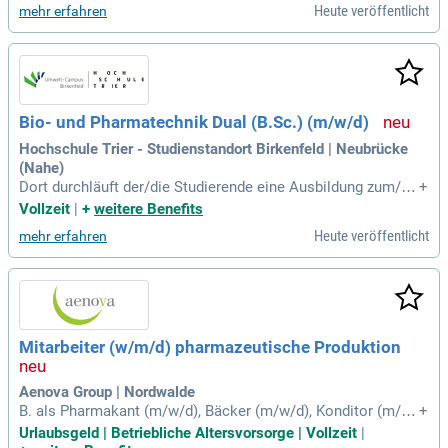
Heute veröffentlicht
mehr erfahren
auch Bewerbungen von Menschen mit Behinderung. Zu den
Aufgaben gehören In-Prozess-Kontrollen und die GMP-gerec
hte Herstellung von flüssigen und halbfesten Bulkzubereitun
gen. Sie gewährleisten den GMP-gerechten Materialfluss un
d die Dokumentation in Herstellprotokollen. Außerdem Mita
rbeit an Qualitäts- und LEAN-Projekten erwartet Sie in eine
Bio- und Pharmatechnik Dual (B.Sc.) (m/w/d)
m dynamischen Umfeld. Werden Sie Teil unseres engagierte
n Teams!
Hochschule Trier - Studienstandort Birkenfeld | Neubrücke
(Nahe)
Dort durchläuft der/die Studierende eine Ausbildung zum/zu
+
r Biologielaborant/-in, Chemielaborant/-in oder Pharmakant/
Vollzeit
|
+
weitere Benefits
-in.
Heute veröffentlicht
mehr erfahren
Mitarbeiter (w/m/d) pharmazeutische Produktion
Aenova Group | Nordwalde
B. als Pharmakant (m/w/d), Bäcker (m/w/d), Konditor (m/w/
+
d), Maschinen- und Anlagenführer (m/w/d) oder vergleichbar
Urlaubsgeld | Betriebliche Altersvorsorge | Vollzeit
|
e Qualifikation Erste Berufserfahrung im Produktionsumfeld