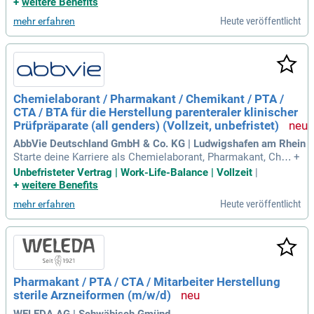
+
weitere Benefits
ist von Vorteil, aber nicht zwingend erforderlich Verständnis
Heute veröffentlicht
mehr erfahren
für Qualitäts-,
Chemielaborant / Pharmakant / Chemikant / PTA /
CTA / BTA für die Herstellung parenteraler klinischer
Prüfpräparate (all genders) (Vollzeit, unbefristet)
AbbVie Deutschland GmbH & Co. KG | Ludwigshafen am Rhein
Starte deine Karriere als Chemielaborant, Pharmakant, Che
+
mikant, PTA, CTA oder BTA in Ludwigshafen am Rhein! Abb
Unbefristeter Vertrag | Work-Life-Balance | Vollzeit
|
Vie sucht engagierte Talente zur Herstellung parenteraler kli
+
weitere Benefits
nischer Prüfpräparate in Vollzeit und unbefristet. Werde Teil
Heute veröffentlicht
mehr erfahren
eines dynamischen Teams in der Forschung und Entwicklun
g, das globale Gesundheitslösungen entwickelt. Nutze deine
Leidenschaft für die Verbesserung der Gesundheitsversorgu
ng und setze dein Fachwissen ein, um die Lebensqualität vo
n Patienten zu steigern. Profitiere von einem herausfordernd
en Arbeitsumfeld, das deine persönliche und berufliche Ent
Pharmakant / PTA / CTA / Mitarbeiter Herstellung
wicklung fördert. Bewirb dich jetzt unter der Kennziffer R001
sterile Arzneiformen (m/w/d)
44311 und gestalte die Zukunft der Medizin mit uns!
WELEDA AG | Schwäbisch Gmünd