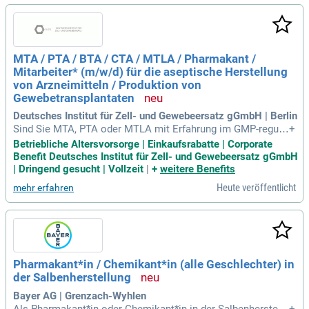
erantwortung in einem engagierten Team, das sich täglich f
ür die Rettung von Leben einsetzt. Während deiner Ausbildu
ng wirst du lernen, pharmazeutische Arzneimittel nach höch
sten Qualitätsstandards herzustellen. Du wirst Produktionsp
MTA / PTA / BTA / CTA / MTLA / Pharmakant /
rozesse steuern, Hygienestandards überwachen und technis
Mitarbeiter* (m/w/d) für die aseptische Herstellung
che Störungen analysieren. Werde Teil unserer Mission und
erlebe eine erfüllende Karriere in der Pharmaindustrie!
von Arzneimitteln / Produktion von
Gewebetransplantaten
Deutsches Institut für Zell- und Gewebeersatz gGmbH | Berlin
Sind Sie MTA, PTA oder MTLA mit Erfahrung im GMP-reguli
+
erten Bereich? Wir suchen engagierte Mitarbeiter für die Leb
Betriebliche Altersvorsorge | Einkaufsrabatte | Corporate
ensmittel-, Kosmetik- oder Arzneimittelherstellung. Bei uns
Benefit Deutsches Institut für Zell- und Gewebeersatz gGmbH
profitieren Sie von attraktiven Zusatzleistungen wie Jahress
| Dringend gesucht | Vollzeit
|
+
weitere Benefits
onderentgelt und 30 Tagen Urlaub. Zudem bieten wir eine jä
Heute veröffentlicht
mehr erfahren
hrliche Gehaltserhöhung, abhängig vom wirtschaftlichen Erf
olg. Genießen Sie flexible Arbeitszeiten ohne Wochenend- o
der Schichtarbeit sowie Zuschüsse zur Altersvorsorge und z
um BVG-Ticket. Bei uns steht Teamarbeit und Zuverlässigke
it an erster Stelle – bewerben Sie sich jetzt!
Pharmakant*in / Chemikant*in (alle Geschlechter) in
der Salbenherstellung
Bayer AG | Grenzach-Wyhlen
Als Pharmakant*in oder Chemikant*in in der Salbenherstellu
+