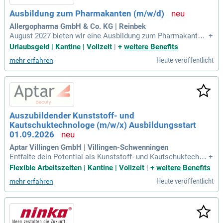
ger Produkte bis hin zur Herstellung homöopathischer Zube
Ausbildung zum Pharmakanten (m/w/d)
reitungen. Erlebe Teamarbeit und Wissensaustausch auf hö
chstem Niveau!
Allergopharma GmbH & Co. KG | Reinbek
August 2027 bieten wir eine Ausbildung zum Pharmakanten
+
(m/w/d) in Reinbek an.
Urlaubsgeld | Kantine | Vollzeit
|
+
weitere Benefits
Heute veröffentlicht
mehr erfahren
Auszubildender Kunststoff- und
Kautschuktechnologe (m/w/x) Ausbildungsstart
01.09.2026
Aptar Villingen GmbH | Villingen-Schwenningen
Entfalte dein Potential als Kunststoff- und Kautschuktechno
+
loge (m/w/x) bei Aptar! Wir suchen talentierte Spezialisten,
Flexible Arbeitszeiten | Kantine | Vollzeit
|
+
weitere Benefits
die hochwertige Dosiersysteme für die kosmetische und ph
Heute veröffentlicht
mehr erfahren
armazeutische Industrie herstellen. Du lernst, Spritzgussma
schinen zu bedienen und die Produktionsschritte für innovat
ive Produkte zu meistern. In unserem Werkzeugbau erlangst
du wertvolle Kenntnisse in der Metallbearbeitung. Gute Leist
ungen in Mathematik, Physik und Chemie sind Voraussetzu