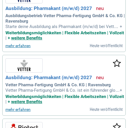
Ausbildung: Pharmakant (m/w/d) 2027
Ausbildungsbetrieb Vetter Pharma-Fertigung GmbH & Co. KG |
Ravensburg
Starte deine Ausbildung als Pharmakant (m/w/d) bei Vetter
+
im Jahr 2027! Bei uns vereinen sich Naturwissenschaften u
Weiterbildungsmöglichkeiten | Flexible Arbeitszeiten | Vollzeit
nd praxisnahe Anwendungen. Du suchst einen sinnvollen, si
|
+
weitere Benefits
cheren Job in der Pharmabranche? Als Teil eines engagierte
Heute veröffentlicht
mehr erfahren
n Teams von 7.300 Kolleginnen und Kollegen hast du die Ch
ance auf eine erfolgreiche Karriere. Die Ausbildung beginnt
am 01. September 2027 in Ravensburg oder Langenargen, m
it Berufsschule in Biberach. Profitiere von einer attraktiven
Vergütung, die im ersten Jahr bei 1.237 € beginnt. Werde Tei
l von Vetter und entdecke deine Möglichkeiten!
Ausbildung: Pharmakant (m/w/d) 2027
Vetter Pharma-Fertigung GmbH & Co. KG | Ravensburg
Vetter Pharma-Fertigung GmbH & Co. ist ein führender glob
+
aler Pharmadienstleister, der vielfältige Karrierechancen biet
Weiterbildungsmöglichkeiten | Flexible Arbeitszeiten | Vollzeit
et. Bei uns stehen Teamwork, Offenheit und Engagement im
|
+
weitere Benefits
Mittelpunkt, während über 7.400 Mitarbeitende die Zukunft u
Heute veröffentlicht
mehr erfahren
nseres Familienunternehmens aktiv mitgestalten. Wir verein
en Innovationsgeist mit höchster Qualität und fördern die in
dividuelle sowie fachliche Weiterentwicklung. In einem Job
mit Sinn zählt jeder Einzelne, denn gemeinsam sorgen wir fü