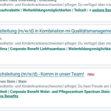
trum Haus Ottersberg | Ottersberg
sundheits- und Kinderkrankenschwester/-pfleger; Du verfügst über m
chen und verantwortungsbewussten Art verbreitest Du ein positives
kaufsrabatte | Weiterbildungsmöglichkeiten | Teilzeit
|
+
weitere Ben
nstleitung (m/w/d) in Kombination mi Qualitätsmanagem
h
sundheits- und Kinderkrankenschwester/-pfleger; Du verfügst über e
es Auftreten; Sicherer Umgang mit EDV-Systemen; Weiterbildung i
klima | Corporate Benefit Liebfrauenhaus | Weiterbildungsmöglichkeit
ichsleitung (m/w/d) - Komm in unser Team!
um Stein | Stein
esundheits- und Kinderkrankenschwester/-pfleger; Du hast Freude a
antwortungsbewussten Art verbreitest Du ein positives Gefühl bei
eiheit | Corporate Benefit Wohn- und Pflegezentrum Spectrum Stein 
re Benefits