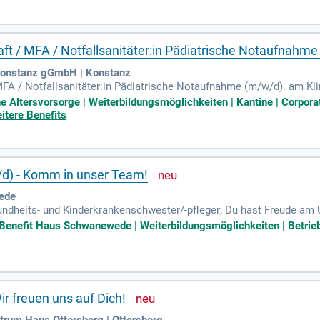
ft / MFA / Notfallsanitäter:in Pädiatrische Notaufnahm
Konstanz gGmbH | Konstanz
FA / Notfallsanitäter:in Pädiatrische Notaufnahme (m/w/d). am Klin
Sie erwartet: Die fachkompetente notfallmedizinische Pflege und 
he Altersvorsorge | Weiterbildungsmöglichkeiten | Kantine | Corpo
itere Benefits
d) - Komm in unser Team!
ede
esundheits- und Kinderkrankenschwester/-pfleger; Du hast Freude a
antwortungsbewussten Art verbreitest Du ein positives Gefühl bei
Benefit Haus Schwanewede | Weiterbildungsmöglichkeiten | Betriebl
ir freuen uns auf Dich!