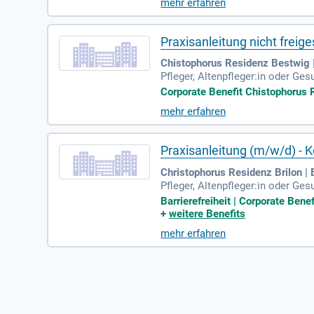
mehr erfahren
Praxisanleitung nicht freig
Chistophorus Residenz Bestwig 
Pfleger, Altenpfleger:in oder Ge
Altenpflege; Mit deiner empathis
Corporate Benefit Chistophorus R
mehr erfahren
Praxisanleitung (m/w/d) -
Christophorus Residenz Brilon | 
Pfleger, Altenpfleger:in oder Ge
Altenpflege; Mit Deiner empathis
Barrierefreiheit | Corporate Bene
+
weitere Benefits
mehr erfahren