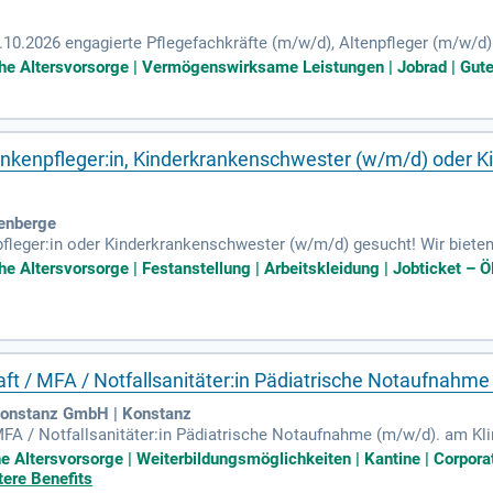
.10.2026 engagierte Pflegefachkräfte (m/w/d), Altenpfleger (m/w/
eil- oder Vollzeit. Unsere Fachklinik für Psychosomatik mit 130 Be
iche Altersvorsorge | Vermögenswirksame Leistungen | Jobrad | Gute
inen Aufgaben gehören die ganzheitliche Pflege, Betreuung und das
nahmen. Zudem bist du Ansprechpartner für Ärzte, Therapeuten und
eutschkenntnisse. Werde Teil unseres Teams und trage zu einer po
nkenpfleger:in, Kinderkrankenschwester (w/m/d) oder Ki
lenberge
leger:in oder Kinderkrankenschwester (w/m/d) gesucht! Wir bieten un
auch als Dauernachtwache. Ihre Hauptaufgaben umfassen die umfas
che Altersvorsorge | Festanstellung | Arbeitskleidung | Jobticket –
 Sie unterstützen die kleinen Patienten medizinisch und psychosozia
r der ideale Kandidat hat eine erfolgreich abgeschlossene Ausbildun
ngen. Berufserfahrung in der Kinderkrankenpflege ist von Vorteil – 
ft / MFA / Notfallsanitäter:in Pädiatrische Notaufnahm
Konstanz GmbH | Konstanz
FA / Notfallsanitäter:in Pädiatrische Notaufnahme (m/w/d). am Klin
Sie erwartet: Die fachkompetente notfallmedizinische Pflege und 
he Altersvorsorge | Weiterbildungsmöglichkeiten | Kantine | Corpo
tere Benefits