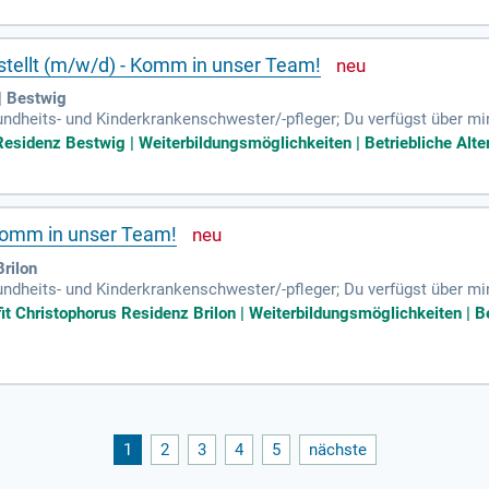
estellt (m/w/d) - Komm in unser Team!
| Bestwig
sundheits- und Kinderkrankenschwester/-pfleger; Du verfügst über m
chen und verantwortungsbewussten Art verbreitest du ein positives 
esidenz Bestwig | Weiterbildungsmöglichkeiten | Betriebliche Alter
 Komm in unser Team!
Brilon
sundheits- und Kinderkrankenschwester/-pfleger; Du verfügst über m
chen und verantwortungsbewussten Art verbreitest Du ein positives
fit Christophorus Residenz Brilon | Weiterbildungsmöglichkeiten | Be
1
2
3
4
5
nächste