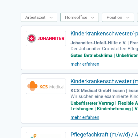
Arbeitszeit
Homeoffice
Position
Kinderkrankenschwester/-p
Johanniter-Unfall-Hilfe e.V. | Fr
Der Johanniter-Cronstetten-Pfleg
zgebiet umfasst Frankfurt (Ecke
Gutes Betriebsklima | Unbefristet
unseres Teams suchen wir engagi
mehr erfahren
g von Kindern und Jugendlichen, 
me Pflege und behalten den Gesu
ssentielle Bestandteile des Pfle
Kinderkrankenschwester (m
KCS Medical GmbH Essen | Ess
Wir suchen eine examinierte Kin
fügst du über die Fachweiterbild
Unbefristeter Vertrag | Flexible
tungsbewusstsein und Hingabe mit
Leistungen | Kinderbetreuung | V
enieße flexible Arbeitszeiten z
mehr erfahren
en, auch bei Krankheit und Urlaub,
Pflegefachkraft (m/w/d) / 