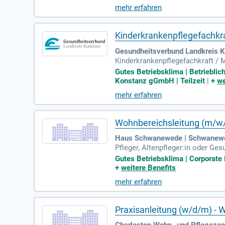
mehr erfahren
Kinderkrankenpflegefachkra
Gesundheitsverbund Landkreis 
Kinderkrankenpflegefachkraft / M
nächstmöglichen Zeitpunkt: Was 
Gutes Betriebsklima | Betrieblic
Konstanz gGmbH | Teilzeit
|
+
we
mehr erfahren
Wohnbereichsleitung (m/w/
Haus Schwanewede | Schwanew
Pfleger, Altenpfleger:in oder G
Mit Deiner empathischen und ver
Gutes Betriebsklima | Corporate 
+
weitere Benefits
mehr erfahren
Praxisanleitung (w/d/m) - W