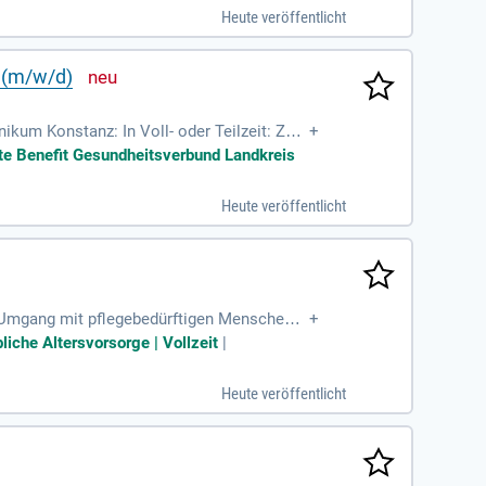
Heute veröffentlicht
e (m/w/d)
ikum Konstanz: In Voll- oder Teilzeit: Zum
+
Versorgung der
rate Benefit Gesundheitsverbund Landkreis
Heute veröffentlicht
m Umgang mit pflegebedürftigen Menschen;
+
 den Bewohnern:innen
iche Altersvorsorge | Vollzeit
|
Heute veröffentlicht