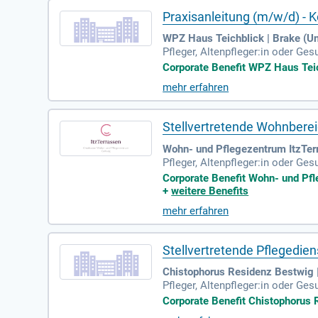
Praxisanleitung (m/w/d) -
WPZ Haus Teichblick | Brake (U
Pfleger, Altenpfleger:in oder Ge
Altenpflege; Mit Deiner empathis
Corporate Benefit WPZ Haus Teich
mehr erfahren
Stellvertretende Wohnbere
Wohn- und Pflegezentrum ItzTer
Pfleger, Altenpfleger:in oder G
Mit Deiner empathischen und ver
Corporate Benefit Wohn- und Pfle
+
weitere Benefits
mehr erfahren
Stellvertretende Pflegedie
Chistophorus Residenz Bestwig 
Pfleger, Altenpfleger:in oder Ge
ngsbewusst und hast ein sichere
Corporate Benefit Chistophorus R