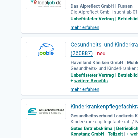
Das Alpreflect GmbH | Füssen
Die Alpreflect GmbH sucht ab 01
r Verstärkung unseres Teams in T
Unbefristeter Vertrag | Betriebl
Erhaltung der Gesundheit. Zu de
mehr erfahren
Durchführung diagnostischer Maß
chlossene Ausbildung und gute D
Gesundheits- und Kinderkra
(260887)
Havelland Kliniken GmbH | Müh
Gesundheits- und Kinderkrankenpf
sowohl im 3-Schichtdienst als 
Unbefristeter Vertrag | Betriebli
ingen, Kindern und Jugendlichen.
+
weitere Benefits
eiten. Die ideale Kandidatin ode
mehr erfahren
ege oder entsprechende Fortbildu
Kinderkrankenpflegefachkra
Gesundheitsverbund Landkreis 
Kinderkrankenpflegefachkraft / M
nächstmöglichen Zeitpunkt: Was 
Gutes Betriebsklima | Betrieblic
Konstanz GmbH | Teilzeit
|
+
wei