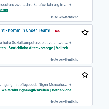
indestens zwei Jahre Berufserfahrung in der
+
 Gefühl bei
efits
Heute veröffentlicht
ent - Komm in unser Team!
ine hohe Sozialkompetenz, bist verantwortu
+
m Qualitätsmanagement
en | Betriebliche Altersvorsorge | Vollzeit
|
Heute veröffentlicht
m Umgang mit pflegebedürftigen Menschen;
+
 den Bewohner:innen
| Weiterbildungsmöglichkeiten | Betriebliche
Heute veröffentlicht