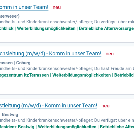
 Komm in unser Team!
nterweser)
sundheits- und Kinderkrankenschwester/-pfleger; Du verfügst über m
chen und verantwortungsbewussten Art verbreitest Du ein positives
blick | Weiterbildungsmöglichkeiten | Betriebliche Altersvorsorge |
ichsleitung (m/w/d) - Komm in unser Team!
rassen | Coburg
esundheits- und Kinderkrankenschwester/-pfleger; Du hast Freude a
antwortungsbewussten Art verbreitest Du ein positives Gefühl bei
gezentrum ItzTerrassen | Weiterbildungsmöglichkeiten | Betrieblich
nstleitung (m/w/d) - Komm in unser Team!
| Bestwig
sundheits- und Kinderkrankenschwester/-pfleger; Du verfügst über e
s Auftreten.
esidenz Bestwig | Weiterbildungsmöglichkeiten | Betriebliche Alter