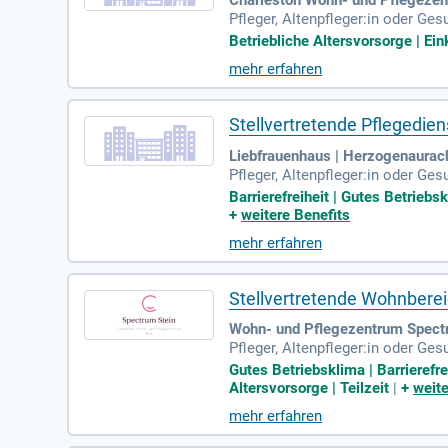
Charleston Wohn- und Pflegezen
Pfleger, Altenpfleger:in oder Ge
Altenpflege; Mit Deiner empathis
Betriebliche Altersvorsorge | Ein
mehr erfahren
Stellvertretende Pflegedie
Liebfrauenhaus | Herzogenaurac
Pfleger, Altenpfleger:in oder Ge
ngsbewusst und hast ein sicher
Barrierefreiheit | Gutes Betriebs
+
weitere Benefits
mehr erfahren
Stellvertretende Wohnbere
Wohn- und Pflegezentrum Spectr
Pfleger, Altenpfleger:in oder G
Mit Deiner empathischen und ver
Gutes Betriebsklima | Barrierefr
Altersvorsorge | Teilzeit
|
+
weite
mehr erfahren