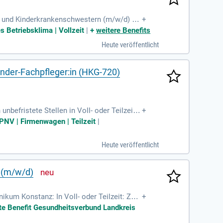
d) und Kinderkrankenschwestern (m/w/d) zu
+
tten legt den Fokus auf die Förderung und
s Betriebsklima | Vollzeit
|
+
weitere Benefits
 Überwachen der Rehabilitanden sowie die
Heute veröffentlicht
 Patienten. Voraussetzung ist eine abges
sitiven Genesung bei!
nder-Fachpfleger:in (HKG-720)
befristete Stellen in Voll- oder Teilzeit,
+
sende Betreuung von Frühgeborenen, Säugl
 ÖPNV | Firmenwagen | Teilzeit
|
l und begleiten die Eltern in schwierigen Z
g in der Gesundheits- und Kinderkrankenpfl
Heute veröffentlicht
bewerben Sie sich jetzt!
e (m/w/d)
ikum Konstanz: In Voll- oder Teilzeit: Zum
+
Versorgung der
rate Benefit Gesundheitsverbund Landkreis