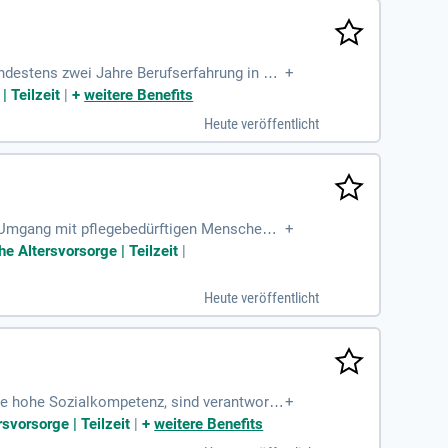
indestens zwei Jahre Berufserfahrung in der
+
 Gefühl bei
 Teilzeit
|
+
weitere Benefits
Heute veröffentlicht
m Umgang mit pflegebedürftigen Menschen;
+
 den Bewohner:innen
e Altersvorsorge | Teilzeit
|
Heute veröffentlicht
ine hohe Sozialkompetenz, sind verantwortu
+
svorsorge | Teilzeit
|
+
weitere Benefits