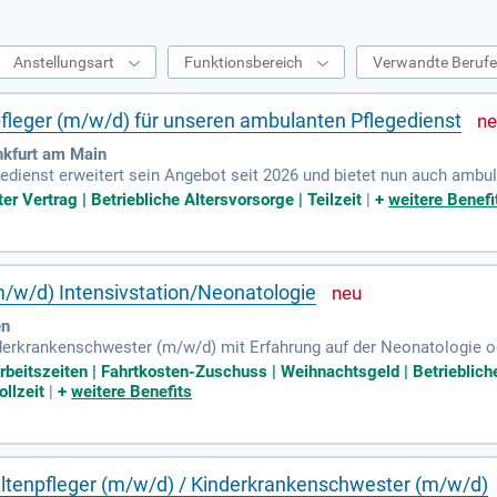
Anstellungsart
Funktionsbereich
Verwandte Beruf
fleger (m/w/d) für unseren ambulanten Pflegedienst
ankfurt am Main
edienst erweitert sein Angebot seit 2026 und bietet nun auch ambu
nheim, Eschersheim, Nieder-Eschbach, Unterliederbach), Liederbac
er Vertrag | Betriebliche Altersvorsorge | Teilzeit
|
+
weitere Benefi
erte Pflegekräfte, die mit Fachkenntnis und Empathie arbeiten. Ihr
wobei auch die Betreuung älterer Patient*innen Teil Ihrer Aufgaben 
ndheitszustand Ihrer Patient*innen stets im Blick. Dokumentation 
geprozesses.
/w/d) Intensivstation/Neonatologie
en
derkrankenschwester (m/w/d) mit Erfahrung auf der Neonatologie ode
ung in der pädiatrischen Intensiv-/Anästhesiepflege, was jedoch kei
 Arbeitszeiten | Fahrtkosten-Zuschuss | Weihnachtsgeld | Betriebl
. Wir bieten dir einen unbefristeten Arbeitsvertrag mit einem attra
ollzeit
|
+
weitere Benefits
wischen 20 und 35 Stunden pro Woche sowie die Gestaltung deines Di
 und profitiere von 30 Urlaubstagen, die du dir frei einteilen kannst.
Altenpfleger (m/w/d) / Kinderkrankenschwester (m/w/d)