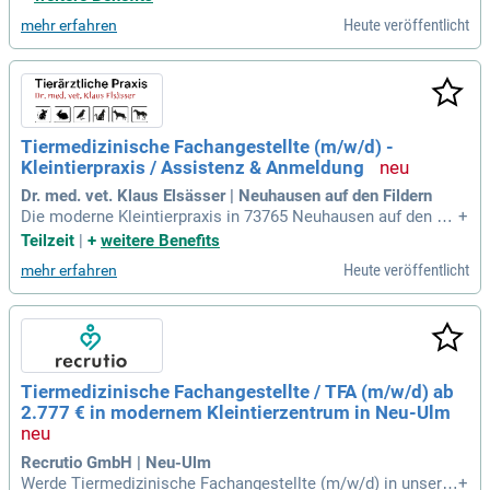
oder vergleichbar
Heute veröffentlicht
mehr erfahren
Tiermedizinische Fachangestellte (m/w/d) -
Kleintierpraxis / Assistenz & Anmeldung
Dr. med. vet. Klaus Elsässer | Neuhausen auf den Fildern
Die moderne Kleintierpraxis in 73765 Neuhausen auf den Fil
+
dern bei Stuttgart sucht eine Tiermedizinische Fachangestel
Teilzeit
|
+
weitere Benefits
lte (m/w/d) in Vollzeit oder Teilzeit. In unserem herzlichen,
Heute veröffentlicht
mehr erfahren
kleinen Team legen wir großen Wert auf die bestmögliche B
etreuung unserer tierischen Patienten und ihrer Besitzer. Sie
lieben es, mit Tieren zu arbeiten und suchen eine abwechslu
ngsreiche Tätigkeit? Dann sind Sie bei uns genau richtig! Wi
r bieten eine familiäre Atmosphäre und freuen uns auf Ihre B
ewerbung. Besuchen Sie die Original Stellenanzeige auf Ste
Tiermedizinische Fachangestellte / TFA (m/w/d) ab
p Stone.de unter bit.ly/4w2X7RC. Seien Sie Teil unseres Tea
2.777 € in modernem Kleintierzentrum in Neu-Ulm
ms und unterstützen Sie uns in der Tiermedizin!
Recrutio GmbH | Neu-Ulm
Werde Tiermedizinische Fachangestellte (m/w/d) in unsere
+