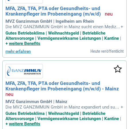
MFA, ZFA, TFA, PTA oder Gesundheits- und
Krankenpfleger im Probeneingang (m/w/d)
MVZ Ganzimmun GmbH | Ingelheim am Rhein
Die MVZ GANZIMMUN GmbH in Mainz sucht einen Medizini
+
schen Fachangestellten (m/w/d) für den Probeneingang in V
Gutes Betriebsklima | Weihnachtsgeld | Betriebliche
ollzeit. Als humanmedizinisches Labor mit über 470 Mitarbe
Altersvorsorge | Vermögenswirksame Leistungen | Kantine
|
itern bieten wir seit 1998 innovative Dienstleistungen und ei
+
weitere Benefits
ne positive Arbeitsatmosphäre in einem engagierten Team.
Heute veröffentlicht
mehr erfahren
Ihre Aufgaben umfassen das Auspacken, Registrieren von L
aborproben sowie die elektronische Erfassung von Patiente
ndaten. Sie arbeiten in einer 40-Stunden-Woche von Montag
bis Freitag, gelegentlich auch samstags. Bei uns erwarten Si
e anspruchsvolle Herausforderungen und ein dynamisches
Umfeld. Verstärken Sie unser Team und tragen Sie zur Gesu
MFA, ZFA, TFA, PTA oder Gesundheits- und
ndheit unserer internationalen Kunden bei!
Krankenpfleger im Probeneingang (m/w/d) - Mainz
MVZ Ganzimmun GmbH | Mainz
Die MVZ GANZIMMUN GmbH in Mainz expandiert und such
+
t einen Medizinischen Fachangestellten (m/w/d) im Bereich
Gutes Betriebsklima | Weihnachtsgeld | Betriebliche
Probeneingang. In unserem innovativen humanmedizinische
Altersvorsorge | Vermögenswirksame Leistungen | Kantine
|
n Labor mit 470 Mitarbeitern erwartet Sie ein spannendes Ar
+
weitere Benefits
beitsumfeld. Ihre Hauptaufgaben umfassen das Auspacken