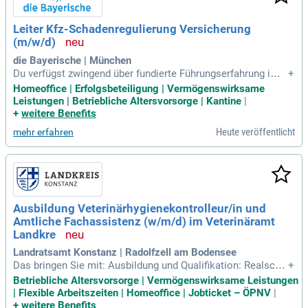
Leiter Kfz-Schadenregulierung Versicherung
(m/w/d)
die Bayerische | München
Du verfügst zwingend über fundierte Führungserfahrung im B
+
ereich Schadenbearbeitung- / regulierung Kraftfahrt (Haftpfli
Homeoffice | Erfolgsbeteiligung | Vermögenswirksame
cht und Kasko) in operativen Einheiten eines Versicherungs
Leistungen | Betriebliche Altersvorsorge | Kantine
|
unternehmens oder alternativ bei einem Schadenregulierung
+
weitere Benefits
sdienstleister (TPA
Heute veröffentlicht
mehr erfahren
Ausbildung Veterinärhygienekontrolleur/in und
Amtliche Fachassistenz (w/m/d) im Veterinäramt
Landkre
Landratsamt Konstanz | Radolfzell am Bodensee
Das bringen Sie mit: Ausbildung und Qualifikation: Realschu
+
labschluss sowie eine abgeschlossene Ausbildung als Land
Betriebliche Altersvorsorge | Vermögenswirksame Leistungen
wirt/in, Tiermedizinische/r Fachangestellte/r (TFA), Veterinä
| Flexible Arbeitszeiten | Homeoffice | Jobticket – ÖPNV
|
rmedizinisch-technische/r Assistent/in (VMTA), Tierwirt/in
+
weitere Benefits