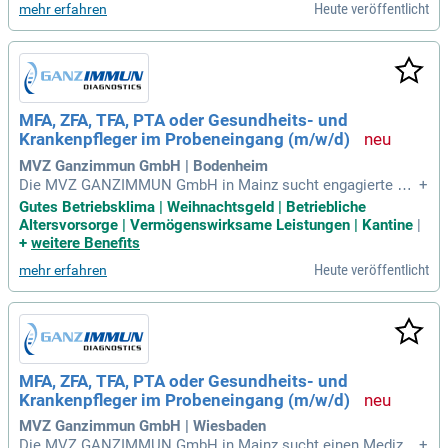
Heute veröffentlicht
mehr erfahren
und Registrieren von Laborproben sowie die Erfassung von
Patientendaten. Wir bieten Ihnen eine Vollzeitstelle mit 40 S
tunden pro Woche in einem freundlichen Team. Ein flexibles
Arbeitszeitmodell sowie die Möglichkeit zur persönlichen E
ntfaltung werden ebenfalls geboten. Bewerben Sie sich jetzt
und werden Sie Teil unseres engagierten Mitarbeiterteams!
MFA, ZFA, TFA, PTA oder Gesundheits- und
Krankenpfleger im Probeneingang (m/w/d)
MVZ Ganzimmun GmbH | Bodenheim
Die MVZ GANZIMMUN GmbH in Mainz sucht engagierte Me
+
dizinische Fachangestellte (m/w/d) im Bereich Probeneinga
Gutes Betriebsklima | Weihnachtsgeld | Betriebliche
ng. Als führendes humanmedizinisches Labor mit 470 Mitar
Altersvorsorge | Vermögenswirksame Leistungen | Kantine
|
beitern bieten wir Ihnen eine verantwortungsvolle Vollzeitst
+
weitere Benefits
elle in einem dynamischen Team. Ihre Aufgaben umfassen d
Heute veröffentlicht
mehr erfahren
as Auspacken, Registrieren und Sichtprüfen von Laborprobe
n sowie die Erfassung von Patienten- und Laboraufträgen. Si
e unterstützen auch bei der Vorbereitung von Untersuchung
smaterialien und der elektronischen Datenerfassung. Wir fö
rdern eine positive Arbeitsatmosphäre und schätzen Ihre Ex
pertise. Bewerben Sie sich noch heute, um Teil unserer steti
MFA, ZFA, TFA, PTA oder Gesundheits- und
g wachsenden Organisation zu werden!
Krankenpfleger im Probeneingang (m/w/d)
MVZ Ganzimmun GmbH | Wiesbaden
Die MVZ GANZIMMUN GmbH in Mainz sucht einen Medizini
+