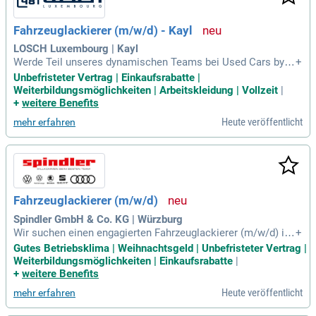
Fahrzeuglackierer (m/w/d) - Kayl
LOSCH Luxembourg | Kayl
Werde Teil unseres dynamischen Teams bei Used Cars by L
+
osch in Kayl als Fahrzeuglackierer (m/w/d)! Du übernimmst
Unbefristeter Vertrag | Einkaufsrabatte |
Lackierarbeiten und die Vorbehandlung von Fahrzeugteilen s
Weiterbildungsmöglichkeiten | Arbeitskleidung | Vollzeit
|
owie die Qualitätskontrolle. Eine abgeschlossene Berufsau
+
weitere Benefits
sbildung als Fahrzeuglackierer ist Voraussetzung. Du sollte
Heute veröffentlicht
mehr erfahren
st eigenständig, zielorientiert und kommunikationsstark sei
n. Wir bieten dir einen unbefristeten Arbeitsvertrag, ein leist
ungsgerechtes Gehalt und einen spannenden Arbeitsplatz in
einem interkulturellen Umfeld. Bewirb dich jetzt und starte d
eine Karriere in einem zukunftsorientierten Unternehmen!
Fahrzeuglackierer (m/w/d)
Spindler GmbH & Co. KG | Würzburg
Wir suchen einen engagierten Fahrzeuglackierer (m/w/d) in
+
Voll- oder Teilzeit! Bei uns profitieren Sie von attraktiven Lei
Gutes Betriebsklima | Weihnachtsgeld | Unbefristeter Vertrag |
stungen wie Weihnachtsgeld, unbefristetem Arbeitsvertrag u
Weiterbildungsmöglichkeiten | Einkaufsrabatte
|
nd 30 Tagen Urlaub. Zudem bieten wir Mitarbeitervorteile wi
+
weitere Benefits
e Fahrrad- und Car-Leasing sowie einen vergünstigten Zugan
Heute veröffentlicht
mehr erfahren
g zu Fitnessstudios. Genießen Sie Kostenfrei Getränke-Flatr
ate und regelmäßige Weiterbildungsmöglichkeiten. Unsere