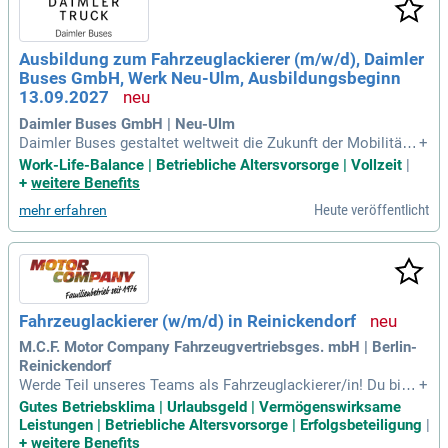
enbehandlung an. Inklusive des Schutzes nicht zu bearbeite
nder Flächen erwirbst du das Handwerk des Lackierens. Be
wirb dich jetzt und starte deine Karriere im Fahrzeuglackiere
Ausbildung zum Fahrzeuglackierer (m/w/d), Daimler
r-Handwerk!
Buses GmbH, Werk Neu-Ulm, Ausbildungsbeginn
13.09.2027
Daimler Buses GmbH | Neu-Ulm
Daimler Buses gestaltet weltweit die Zukunft der Mobilität d
+
urch erstklassige Buslösungen. Als führender Bushersteller
Work-Life-Balance | Betriebliche Altersvorsorge | Vollzeit
|
revolutionieren wir den öffentlichen Personennah- und Reise
+
weitere Benefits
verkehr mit intelligenten, innovativen Services. Unser Engag
Heute veröffentlicht
mehr erfahren
ement für lebenswerte Städte und nachhaltige Mobilität ist
grenzenlos. Wir bewegen die Welt und laden dich ein, mit un
s in Bewegung zu bleiben. Unsere modernen Busse sind unv
erzichtbar für die Wirtschaft: ohne sie gibt es keine Produkti
on, keine Warenverkäufe und keine Reisen. Werde Teil unser
er Vision und erlebe, wie wir Mobilität neu definieren und gle
Fahrzeuglackierer (w/m/d) in Reinickendorf
ichzeitig Verantwortung übernehmen.
M.C.F. Motor Company Fahrzeugvertriebsges. mbH | Berlin-
Reinickendorf
Werde Teil unseres Teams als Fahrzeuglackierer/in! Du bist
+
verantwortlich für das Auftragen und Schleifen von Lacken,
Gutes Betriebsklima | Urlaubsgeld | Vermögenswirksame
das Abkleben von Fahrzeugen sowie das präzise Anmische
Leistungen | Betriebliche Altersvorsorge | Erfolgsbeteiligung
|
n von Farben. Deine Fähigkeiten im Spot-Repair und bei Beil
+
weitere Benefits