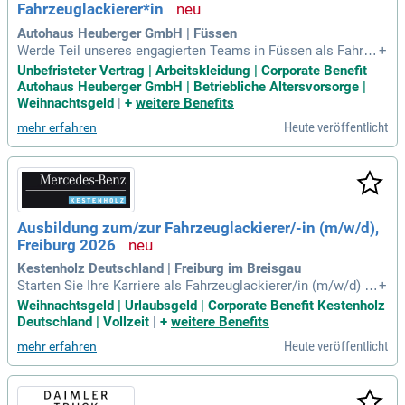
Fahrzeuglackierer*in
r-Handwerk!
Autohaus Heuberger GmbH | Füssen
Werde Teil unseres engagierten Teams in Füssen als Fahrze
+
uglackierer*in! Du wählst und bedienst modernste Geräte so
Unbefristeter Vertrag | Arbeitskleidung | Corporate Benefit
wie Werkzeuge für optimale Lackierungen. Deine Aufgaben
Autohaus Heuberger GmbH | Betriebliche Altersvorsorge |
umfassen die gründliche Vorbereitung von Untergründen, ei
Weihnachtsgeld
|
+
weitere Benefits
nschließlich Entrosten und Schleifen. Färbe Oberflächen mit
Heute veröffentlicht
mehr erfahren
hochwertigen Lacken und sorge für eine perfekte Endbeschi
chtung. Darüber hinaus spielst du eine Schlüsselrolle bei de
r Instandhaltung und Montage von Fahrzeugbauteilen. Komb
iniere deine Leidenschaft für Lackiertechniken mit technisc
hem Know-how und bewirb dich noch heute!
Ausbildung zum/zur Fahrzeuglackierer/-in (m/w/d),
Freiburg 2026
Kestenholz Deutschland | Freiburg im Breisgau
Starten Sie Ihre Karriere als Fahrzeuglackierer/in (m/w/d) in
+
Freiburg 2026! Bei Kestenholz erwarten Sie inspirierende Au
Weihnachtsgeld | Urlaubsgeld | Corporate Benefit Kestenholz
fgaben und ein familiäres Arbeitsumfeld mit erstklassigen F
Deutschland | Vollzeit
|
+
weitere Benefits
ahrzeugen. Mit über 70 Jahren Tradition verbinden wir Innov
Heute veröffentlicht
mehr erfahren
ation und Vertrauen. Unsere Werte wie Wertschätzung und r
espektvolle Kommunikation fördern ein starkes Teamgefüh
l. Nutzen Sie zahlreiche Vorteile: 30 Tage Urlaub, Sonderurla
ub für runde Geburtstage und Weihnachtsgeld. Erleben Sie S