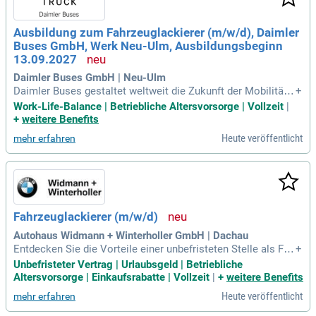
tabilität und Zukunftssicherheit in einem familiengeführten
Unternehmen – Ihre Karriere beginnt hier!
Ausbildung zum Fahrzeuglackierer (m/w/d), Daimler
Buses GmbH, Werk Neu-Ulm, Ausbildungsbeginn
13.09.2027
Daimler Buses GmbH | Neu-Ulm
Daimler Buses gestaltet weltweit die Zukunft der Mobilität d
+
urch erstklassige Buslösungen. Als führender Bushersteller
Work-Life-Balance | Betriebliche Altersvorsorge | Vollzeit
|
revolutionieren wir den öffentlichen Personennah- und Reise
+
weitere Benefits
verkehr mit intelligenten, innovativen Services. Unser Engag
Heute veröffentlicht
mehr erfahren
ement für lebenswerte Städte und nachhaltige Mobilität ist
grenzenlos. Wir bewegen die Welt und laden dich ein, mit un
s in Bewegung zu bleiben. Unsere modernen Busse sind unv
erzichtbar für die Wirtschaft: ohne sie gibt es keine Produkti
on, keine Warenverkäufe und keine Reisen. Werde Teil unser
er Vision und erlebe, wie wir Mobilität neu definieren und gle
Fahrzeuglackierer (m/w/d)
ichzeitig Verantwortung übernehmen.
Autohaus Widmann + Winterholler GmbH | Dachau
Entdecken Sie die Vorteile einer unbefristeten Stelle als Fah
+
rzeuglackierer bei uns. Wir bieten eine sorgfältige Vorbereit
Unbefristeter Vertrag | Urlaubsgeld | Betriebliche
ung der Fahrzeugoberflächen, inklusive Schleif- und Spachte
Altersvorsorge | Einkaufsrabatte | Vollzeit
|
+
weitere Benefits
larbeiten für perfekte Lackierungen. Mit einem engagierten
Heute veröffentlicht
mehr erfahren
Team fördern wir Ihre Detailgenauigkeit und Präzision, unter
stützt durch kontinuierliche Qualitätskontrollen. Profitieren