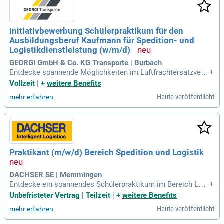
Initiativbewerbung Schülerpraktikum für den
Ausbildungsberuf Kaufmann für Spedition- und
Logistikdienstleistung (w/m/d)
GEORGI GmbH & Co. KG Transporte | Burbach
Entdecke spannende Möglichkeiten im Luftfrachtersatzverk
+
ehr und sensiblen Transporten bei uns! Wir suchen engagier
Vollzeit
|
+
weitere Benefits
te Organisationstalente für ein Schülerpraktikum als Kaufm
Heute veröffentlicht
mehr erfahren
ann für Spedition und Logistikdienstleistung (w/m/d). Bei un
s erwartet dich eine moderne Arbeitsumgebung und ein tea
morientiertes Miteinander. Profitiere von jahrzehntelanger E
rfahrung und erlerne wertvolle theoretische und praktische
Kenntnisse. Nutze die Chance, deinen Horizont zu erweitern
und einen Einblick in die Logistikbranche zu gewinnen. Bewi
Praktikant (m/w/d) Bereich Spedition und Logistik
rb Dich jetzt und starte Deine Karriere im Bereich Spedition
und Logistik – wir freuen uns auf Deine Initiativbewerbung!
DACHSER SE | Memmingen
Entdecke ein spannendes Schülerpraktikum im Bereich Lan
+
dverkehr und Spedition bei DACHSER! In unserem Team von
Unbefristeter Vertrag | Teilzeit
|
+
weitere Benefits
rund 33.000 Mitarbeitenden erlebst du hautnah, wie die Logi
Heute veröffentlicht
mehr erfahren
stikbranche funktioniert. Unser Leitsatz „Logistics is people
business“ verdeutlicht, wie wichtig unser Team für den Erfol