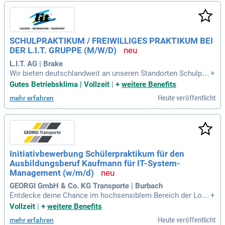
g ist. Während deines Praktikums durchläufst du verschiede
ne Abteilungen, um vielfältige Aufgaben und Prozesse kenn
enzulernen. Gestalte gemeinsam mit uns die Logistik von m
orgen und erweitere dein Wissen in der dynamischen Welt d
SCHULPRAKTIKUM / FREIWILLIGES PRAKTIKUM BEI
er Spedition. Bewirb dich jetzt und starte deine Karriere in ei
DER L.I.T. GRUPPE (M/W/D)
nem zukunftsorientierten Unternehmen!
L.I.T. AG | Brake
Wir bieten deutschlandweit an unseren Standorten Schulpra
+
ktika sowie freiwillige Praktika in folgenden Ausbildungsber
Gutes Betriebsklima | Vollzeit
|
+
weitere Benefits
ufen an: Kaufleute für Spedition und Logistikdienstleistung
Heute veröffentlicht
mehr erfahren
(m/w/d); Kaufleute für Büromanagement (m/w/d); Fachkraft
für Lagerlogistik
Initiativbewerbung Schülerpraktikum für den
Ausbildungsberuf Kaufmann für IT-System-
Management (w/m/d)
GEORGI GmbH & Co. KG Transporte | Burbach
Entdecke deine Chance im hochsensiblem Bereich der Logi
+
stik! Unser Unternehmen spezialisiert sich auf Luftfrachters
Vollzeit
|
+
weitere Benefits
atzverkehre und Transporte im Gefahrgut-, High-Value-, Phar
Heute veröffentlicht
mehr erfahren
ma- und Triebwerksbereich. Wir suchen engagierte Organisa