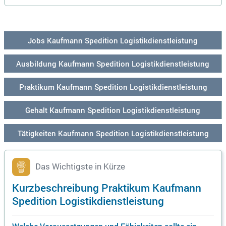
tionstalente für ein Schülerpraktikum als Kaufmann für Spe
dition und Logistikdienstleistung (w/m/d). Profitiere von jah
rzehntelanger Erfahrung, modernster Arbeitsumgebung und
einem teamorientierten Klima. Du erhältst spannende Einbli
Jobs Kaufmann Spedition Logistikdienstleistung
cke in unser Tagesgeschäft und sammelst wertvolle praktis
che Erfahrungen. Bewirb dich jetzt, erweitere deinen Horizon
t und erlebe eine erstklassige Ausbildung in der Logistikbra
Ausbildung Kaufmann Spedition Logistikdienstleistung
nche!
Praktikum Kaufmann Spedition Logistikdienstleistung
Gehalt Kaufmann Spedition Logistikdienstleistung
Tätigkeiten Kaufmann Spedition Logistikdienstleistung
Das Wichtigste in Kürze
Kurzbeschreibung Praktikum Kaufmann
Spedition Logistikdienstleistung