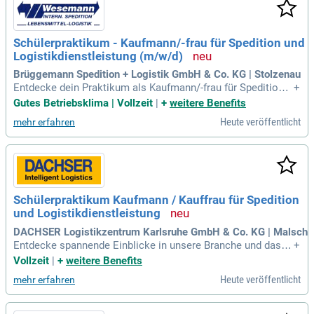
Schülerpraktikum - Kaufmann/-frau für Spedition und
Logistikdienstleistung (m/w/d)
Brüggemann Spedition + Logistik GmbH & Co. KG | Stolzenau
Entdecke dein Praktikum als Kaufmann/-frau für Spedition u
+
nd Logistikdienstleistung (m/w/d) und bringe Bewegung in d
Gutes Betriebsklima | Vollzeit
|
+
weitere Benefits
eine Zukunft! Gemeinsam mit uns erlebst du, wie Waren in d
Heute veröffentlicht
mehr erfahren
ie Supermarktregale gelangen und Transporte effektiv gepla
nt werden. Dieses spannende Praktikum bietet dir einen tief
en Einblick in die faszinierende Welt der Logistik. Bei uns bi
st du aktiv Teil des Teams und lernst, dass Logistik weit me
hr ist, als nur LKW von A nach B zu schicken. Wenn du eine
Schule besuchst und teamfähig bist, dann bewirb dich jetzt!
Schülerpraktikum Kaufmann / Kauffrau für Spedition
Starte deine Karriere in der Logistik und gewinne wertvolle p
und Logistikdienstleistung
raktische Erfahrungen!
DACHSER Logistikzentrum Karlsruhe GmbH & Co. KG | Malsch
Entdecke spannende Einblicke in unsere Branche und das U
+
nternehmen! Bei Fragen steht dir Frau Viola Riegger gerne p
Vollzeit
|
+
weitere Benefits
er E-Mail unter education.karlsruhe@dachser.com zur Verfü
Heute veröffentlicht
mehr erfahren
gung. Tauche ein in deine Zukunft!