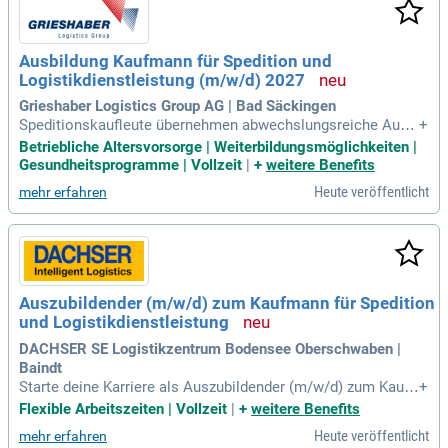
Ausbildung Kaufmann für Spedition und
Logistikdienstleistung (m/w/d) 2027
Grieshaber Logistics Group AG | Bad Säckingen
Speditionskaufleute übernehmen abwechslungsreiche Aufg
+
aben in der Logistik, wie die Organisation des Güterversand
Betriebliche Altersvorsorge | Weiterbildungsmöglichkeiten |
s und Warenempfangs. Durch präzise Planung und Steuerun
Gesundheitsprogramme | Vollzeit
|
+
weitere Benefits
g stellen sie sicher, dass Transportgüter sicher und pünktlic
Heute veröffentlicht
mehr erfahren
h weltweit ankommen. Sie wählen geeignete Transportmitte
l und beraten Kunden in Verpackungsfragen und weiteren Di
enstleistungen. Während der Ausbildung durchlaufen die an
gehenden Fachkräfte verschiedene Bereiche, um optimal au
f das vielfältige Aufgabenspektrum vorbereitet zu sein. Für d
iese Position sind mittlere Reife, Team- und Kommunikation
Auszubildender (m/w/d) zum Kaufmann für Spedition
sfähigkeiten sowie eine dienstleistungsorientierte Einstellu
und Logistikdienstleistung
ng wichtig. Verantwortung, Sorgfalt und eine zielstrebige, se
lbstständige Arbeitsweise runden das Profil ab.
DACHSER SE Logistikzentrum Bodensee Oberschwaben |
Baindt
Starte deine Karriere als Auszubildender (m/w/d) zum Kauf
+
mann für Spedition und Logistikdienstleistung bei DACHSE
Flexible Arbeitszeiten | Vollzeit
|
+
weitere Benefits
R. Mit der Job ID 4386 bieten wir dir ab dem 01.09.2026 eine
Heute veröffentlicht
mehr erfahren
n Ausbildungsplatz in einem zukunftsorientierten Unterneh