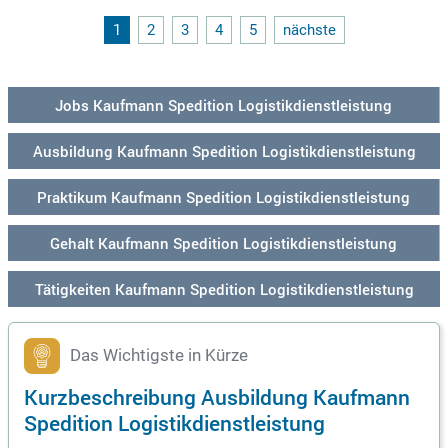
und erstellst Preiskalkulationen. Voraussetzung ist ein aner
kannter Schulabschluss und Deutschkenntnisse auf B2-Nive
1
2
3
4
5
nächste
au, zudem sind gute Fremdsprachenkenntnisse vorteilhaft. T
eamarbeit und Verantwortungsbewusstsein sind für uns sel
bstverständlich. Nutze deine Chance auf eine vielseitige Kar
riere in der Logistikbranche und bewirb dich jetzt!
Jobs Kaufmann Spedition Logistikdienstleistung
Ausbildung Kaufmann Spedition Logistikdienstleistung
Praktikum Kaufmann Spedition Logistikdienstleistung
Gehalt Kaufmann Spedition Logistikdienstleistung
Tätigkeiten Kaufmann Spedition Logistikdienstleistung
Das Wichtigste in Kürze
Kurzbeschreibung Ausbildung Kaufmann
Spedition Logistikdienstleistung