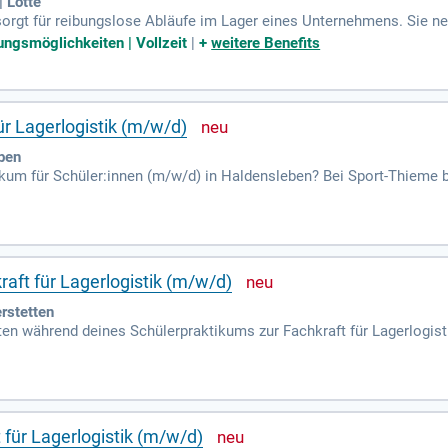
| Lotte
k sorgt für reibungslose Abläufe im Lager eines Unternehmens. Sie
re und sorgen für die korrekte Entladung und Sortierung der Güter. 
ungsmöglichkeiten | Vollzeit
|
+
weitere Benefits
e Planung der Auslieferungstouren und Auswahl der Versandart ebenf
rpacken die Waren und erstellen notwendige Dokumente wie Liefer
 sichern die Fracht. Die Ausbildung dauert drei Jahre, erfordert ei
ür Lagerlogistik (m/w/d)
ben
um für Schüler:innen (m/w/d) in Haldensleben? Bei Sport-Thieme bis
dernen Zentrum und sammle wertvolle Erfahrungen. Verbinde dich 
e Ausbildungsberufe Fachkraft für Lagerlogistik oder Fachlagerist:in
n Praktikum!
aft für Lagerlogistik (m/w/d)
rstetten
n während deines Schülerpraktikums zur Fachkraft für Lagerlogistik
nd lernst unser Unternehmen sowie dein zukünftiges Team kennen. 
eginnend im Wareneingang, wo du die Anlieferungen auf Beschädigung
hilfe moderner IT-Systeme unter Beachtung der Kundenwünsche. Jede
 sie weitertransportiert wird. Nutze diese Chance, praktische Erf
 für Lagerlogistik (m/w/d)