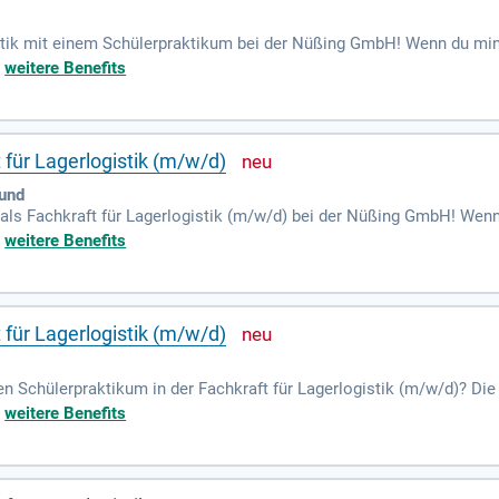
tik mit einem Schülerpraktikum bei der Nüßing GmbH! Wenn du mindes
cke in verschiedene Berufsfelder zu gewinnen. Das Praktikum hilft di
+
weitere Benefits
ufe im Großhandel kennenzulernen. Unsere Praktikumsplätze stehen d
wirb dich jetzt und bereite dich optimal auf deine berufliche Zukunf
gistik (m/w/d)!
 für Lagerlogistik (m/w/d)
und
ls Fachkraft für Lagerlogistik (m/w/d) bei der Nüßing GmbH! Wenn 
lichkeit, praxisnahe Einblicke in die Welt des Großhandels zu gewin
+
weitere Benefits
uf zu dir passt. Unsere Praktikumsplätze stehen das ganze Jahr übe
fahrungen für deine zukünftige Berufswahl zu sammeln! Bewirb dich 
 für Lagerlogistik (m/w/d)
 Schülerpraktikum in der Fachkraft für Lagerlogistik (m/w/d)? Die 
lder zu gewinnen. Wenn du Schüler der Sekundarstufe I bist und berei
+
weitere Benefits
 Erkunde die aufregenden Prozesse im Großhandel und finde heraus,
ätze, die dir wichtige Erfahrungen für dein zukünftiges Berufsleben 
beitsklima!