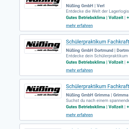
Nüßing GmbH | Verl
Entdecke die Welt der Lagerlogis
die Möglichkeit, wertvolle Einbli
Gutes Betriebsklima | Vollzeit
|
st und ermöglicht dir, die Ablä
mehr erfahren
n ein angenehmes Arbeitsklima. Be
arriere als Fachkraft für Lagerlo
Schülerpraktikum Fachkraft
Nüßing GmbH Dortmund | Dortm
Entdecke dein Schülerpraktikum a
t, bietet sich dir die ideale Mög
Gutes Betriebsklima | Vollzeit
|
he und finde heraus, welcher Ber
mehr erfahren
ze diese Chance, um wichtige Er
ma bei uns!
Schülerpraktikum Fachkraft
Nüßing GmbH Grimma | Grimma
Suchst du nach einem spannenden
inblicke in verschiedene Berufsfe
Gutes Betriebsklima | Vollzeit
|
raktikumsangebot ideal für dich.
mehr erfahren
r über vergeben wir Praktikumspl
fitiere von einem angenehmen Ar