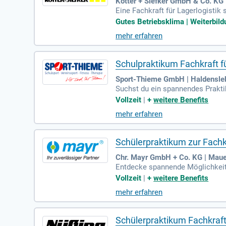
Kötter + Siefker GmbH & Co. KG 
Eine Fachkraft für Lagerlogisti
Qualität anhand der Begleitpapie
Gutes Betriebsklima | Weiterbild
festgelegten Plätzen, während di
mehr erfahren
n die Lieferungen zusammen, ve
ainer, bedienen Gabelstapler und
d beginnt jährlich im September.
Schulpraktikum Fachkraft f
Sport-Thieme GmbH | Haldensle
Suchst du ein spannendes Praktik
Logistikprozesse in unserem mo
Vollzeit
|
+
weitere Benefits
mit Azubis aus. Tauche ein in di
mehr erfahren
ers und bewirb dich jetzt für dei
Schülerpraktikum zur Fachkr
Chr. Mayr GmbH + Co. KG | Maue
Entdecke spannende Möglichkeite
rheitsvorkehrungen eingeführt u
Vollzeit
|
+
weitere Benefits
wichtigsten Logistikbereiche, b
mehr erfahren
ommissionierst du die Waren mit
m Zielbehälter zugeordnet, bevor
mmeln!
Schülerpraktikum Fachkraft