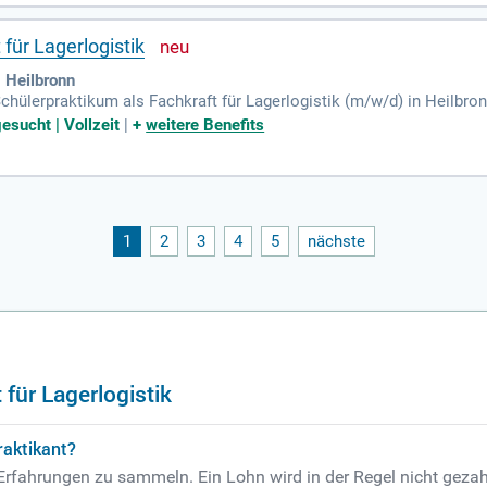
für Lagerlogistik
 Heilbronn
Schülerpraktikum als Fachkraft für Lagerlogistik (m/w/d) in Heilbr
inem internationalen Unternehmen. Freue Dich auf eine spannende Au
esucht | Vollzeit
|
+
weitere Benefits
gen. Wir fördern Deine persönliche Entwicklung und bieten ein um
en sowie genaues und sorgfältiges Arbeiten mitbringen. Wenn Du a
ches Praktikum!
1
2
3
4
5
nächste
für Lagerlogistik
raktikant?
Erfahrungen zu sammeln. Ein Lohn wird in der Regel nicht gezah