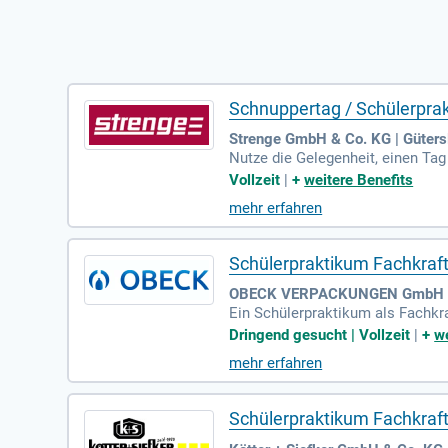
Schnuppertag / Schülerprakt
Strenge GmbH & Co. KG | Güters
Nutze die Gelegenheit, einen Tag
agen und selbstständiges Auspr
Vollzeit
|
+
weitere Benefits
rmatiker oder Industriemechaniker
mehr erfahren
t, zögere nicht! Sende deine Be
Schülerpraktikum Fachkraft
OBECK VERPACKUNGEN GmbH | 
Ein Schülerpraktikum als Fachkraf
Aufgaben der Lagerlogistik kenne
Dringend gesucht | Vollzeit
|
+
we
u eigenständig in die Arbeitswel
mehr erfahren
es wichtig, den gewünschten Zei
ungen zu sammeln und deine beru
Schülerpraktikum Fachkraft 