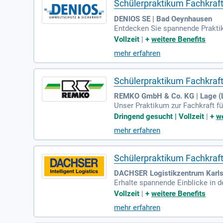
Schülerpraktikum Fachkraft 
DENIOS SE | Bad Oeynhausen
Entdecken Sie spannende Praktik
elder und fördern Ihre Entwicklu
Vollzeit
|
+
weitere Benefits
ger Anleitung. Für ein Schülerp
mehr erfahren
bau, Elektrotechnik und Betriebs
hlussarbeit bewerben. Reichen Sie
s!
Schülerpraktikum Fachkraft 
REMKO GmbH & Co. KG | Lage (L
Unser Praktikum zur Fachkraft fü
verschiedene Aufgaben kennen und
Dringend gesucht | Vollzeit
|
+
we
nd Themenschwerpunkte dieser Au
mehr erfahren
n. So entwickeln Sie ein klares V
en gewünschten Zeitraum an, dami
Schülerpraktikum Fachkraft 
DACHSER Logistikzentrum Karls
Erhalte spannende Einblicke in d
nter education.karlsruhe@dachse
Vollzeit
|
+
weitere Benefits
mehr erfahren