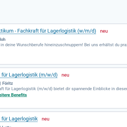
ikum - Fachkraft für Lagerlogistik (w/m/d)
loh
 in deine Wunschberufe hineinzuschnuppern! Bei uns erhältst du pr
obieren. Entdecke spannende Optionen wie Kaufmann/-frau für Gr
. Diese Erfahrungen helfen dir, die richtige Berufswahl zu treffen. 
werbungsunterlagen im PDF-Format an Frau Nora Oppitz unter Perso
 für Lagerlogistik (m/w/d)
Föritz
t für Lagerlogistik (m/w/d) bietet dir spannende Einblicke in diesen
n und erhältst eine klare Vorstellung von den Ausbildungsinhalten.
itere Benefits
t hinein. Unsere erfahrenen Mitarbeiter begleiten dich und fördern d
traum anzugeben, um die Planung des Praktikums zu erleichtern. Nut
flichen Perspektiven zu erweitern!
für Lagerlogistik