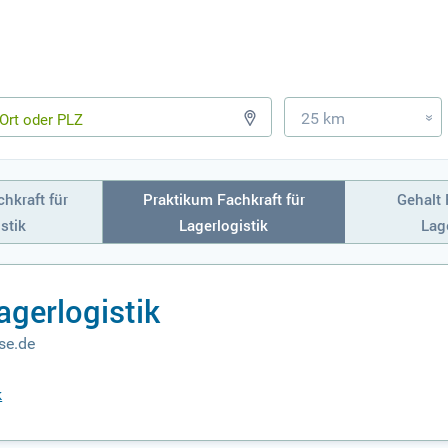
25 km
»
hkraft für
Praktikum Fachkraft für
Gehalt 
stik
Lagerlogistik
Lage
agerlogistik
se.de
k