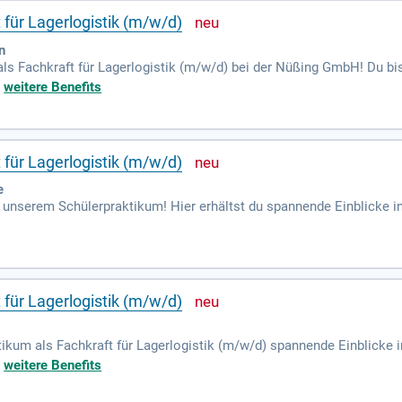
 für Lagerlogistik (m/w/d)
n
ls Fachkraft für Lagerlogistik (m/w/d) bei der Nüßing GmbH! Du bis
ende Berufsperspektiven und bist in der 9. Klasse oder höher? Dann 
+
weitere Benefits
che kennenzulernen. Wir bieten ganzjährig Praktikumsplätze an uns
 zu gewinnen und deinen zukünftigen Beruf zu finden. Bewirb dich jet
 für Lagerlogistik (m/w/d)
e
 unserem Schülerpraktikum! Hier erhältst du spannende Einblicke in
 sein könnte. Du fragst dich, was du beruflich machen möchtest un
ch an alle Schülerinnen und Schüler von Haupt- und Realschulen s
, eine Beurteilung und eine Urkunde, die deinen Einsatz dokumentie
lichen Ziele zu klären!
 für Lagerlogistik (m/w/d)
ikum als Fachkraft für Lagerlogistik (m/w/d) spannende Einblicke 
n der 9. Klasse oder höher? Nutze die Möglichkeit, verschiedene Ber
+
weitere Benefits
ierst Dich für die Abläufe im Großhandel? Wir bieten ganzjährig Pra
rufliche Zukunft in einem angenehmen Arbeitsklima!