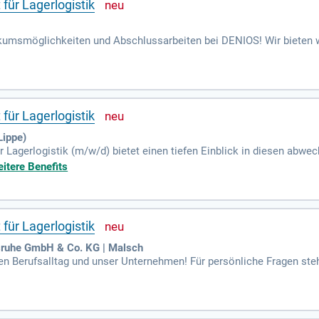
für Lagerlogistik
umsmöglichkeiten und Abschlussarbeiten bei DENIOS! Wir bieten we
ng. Bei längeren Praktika übernehmen unsere PraktikantInnen selbst
raktikum senden Sie uns bitte eine Kurzbewerbung per E-Mail an kar
wirtschaftslehre können sich ebenfalls für ein aussichtsreiches Pra
 dazu Ihr Anschreiben, Ihren Lebenslauf und die letzten Studienzeug
für Lagerlogistik
ippe)
r Lagerlogistik (m/w/d) bietet einen tiefen Einblick in diesen abwe
 erhalten wertvolle Informationen zu den Ausbildungsinhalten. Zie
itere Benefits
sbildung näherzubringen. Durch praktische Tätigkeiten können Sie
erständnis für den Arbeitsalltag als Fachkraft für Lagerlogistik. Bit
t wir Ihr Praktikum effizient planen können.
für Lagerlogistik
ruhe GmbH & Co. KG | Malsch
en Berufsalltag und unser Unternehmen! Für persönliche Fragen steht
r.com zur Verfügung. Wir freuen uns auf deine Anfrage!