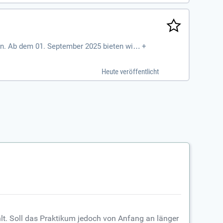
onn. Ab dem 01. September 2025 bieten wir
+
sbildung mit attraktivem Gehalt und überd
fangreiches Gesundheitsmanagement. Du sol
Heute veröffentlicht
ufgeschlossen und kommunikativ bist, bewi
lt. Soll das Praktikum jedoch von Anfang an länger