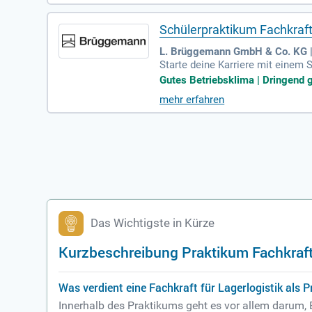
Schülerpraktikum Fachkraft 
L. Brüggemann GmbH & Co. KG |
Starte deine Karriere mit einem 
Dir einen Ausbildungsplatz in e
Gutes Betriebsklima | Dringend g
urchschnittlichen Zusatzleistun
mehr erfahren
ltest Interesse an Lagerprozess
rb Dich jetzt für ein unvergessli
Das Wichtigste in Kürze
Kurzbeschreibung Praktikum Fachkraft 
Was verdient eine Fachkraft für Lagerlogistik als P
Innerhalb des Praktikums geht es vor allem darum, 