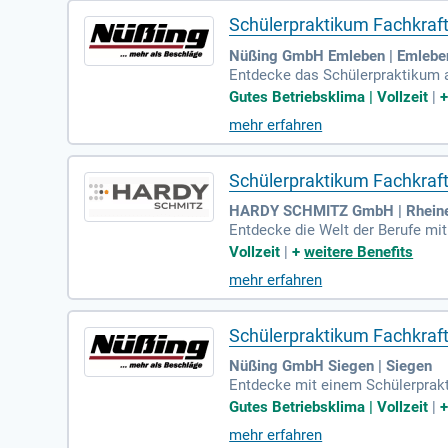
Schülerpraktikum Fachkraft
Nüßing GmbH Emleben | Emlebe
Entdecke das Schülerpraktikum a
e I, interessierst dich für spann
Gutes Betriebsklima | Vollzeit
|
chkeit, verschiedene Berufsberei
mehr erfahren
volle Einblicke in den Großhandel
mit uns.
Schülerpraktikum Fachkraft
HARDY SCHMITZ GmbH | Rhein
Entdecke die Welt der Berufe mit
h, was deine berufliche Zukunft
Vollzeit
|
+
weitere Benefits
sst? Unser Praktikum richtet si
mehr erfahren
hältst du einen Praktikantenpass
ungen zu sammeln und deine beruf
Schülerpraktikum Fachkraft
Nüßing GmbH Siegen | Siegen
Entdecke mit einem Schülerprakt
Schülerin der Sekundarstufe I, i
Gutes Betriebsklima | Vollzeit
|
n, was zu Dir passt. Du interess
mehr erfahren
b Dich jetzt und starte Deine be