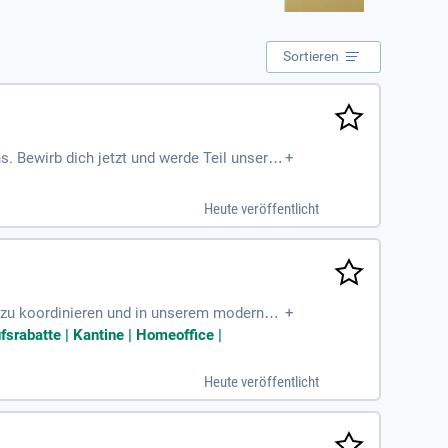
Sortieren
ns. Bewirb dich jetzt und werde Teil unseres
+
Heute veröffentlicht
ng zu koordinieren und in unserem modernen
+
irken und den Produktionsablauf unterstütz
srabatte | Kantine | Homeoffice |
an Lagerlogistik. Erlebe eine spannende A
 Übernahmemöglichkeiten und einer sicheren
Heute veröffentlicht