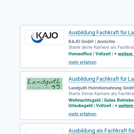
Ausbildung Fachkraft für La
KAJO GmbH | Anröchte
Starte deine Karriere als Fachkra
Teams. Weitere Infos auf www.k
Homeoffice | Vollzeit
|
+
weitere
mehr erfahren
Ausbildung Fachkraft für La
Landguth Heimtiernahrung GmbH
Starte Deine Karriere als Fachkr
Lager Güter effizient zu lagern 
Weihnachtsgeld | Gutes Betriebs
en. Voraussetzung ist ein guter
Urlaubsgeld | Vollzeit
|
+
weitere
usbildung bei Europas führendem
mehr erfahren
Perspektive in einem wachsend
Ausbildung als Fachkraft fü