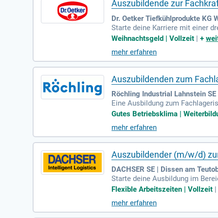
Auszubildende zur Fachkraf
Dr. Oetker Tiefkühlprodukte KG Wi
Starte deine Karriere mit einer d
Berufsschule in Trier. Während de
Weihnachtsgeld | Vollzeit
|
+
wei
nd Prozesse. Deine Aufgaben um
mehr erfahren
en. Zudem eignest du dir wertvol
tschulabschluss und idealerweise
Auszubildenden zum Fachlag
Röchling Industrial Lahnstein SE
Eine Ausbildung zum Fachlageriste
Lagerlogistik sorgen dafür, dass
Gutes Betriebsklima | Weiterbild
abelstaplern, sondern auch Orga
mehr erfahren
ionierung von Waren. Auch logis
ein für deine berufliche Zukunft 
Auszubildender (m/w/d) zur 
DACHSER SE | Dissen am Teutob
Starte deine Ausbildung im Bere
unsere Mitarbeitenden der Schlüs
Flexible Arbeitszeiten | Vollzeit
Netzwerk-Kombination zu gestalt
mehr erfahren
ng wirst du Güter annehmen, über
Grundlage für die Logistik von m