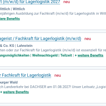
t (m/w/d) für Lagerlogistik 2027
ttlich | Wittlich
reijährigen Ausbildung zur Fachkraft (m/w/d) für Lagerlogistik in Wit
r Ausbildung lernst du die Grundlagen der Logistik und erhältst tief
tere Benefits
fassen die Kommissionierung und Verpackung von Gütern sowie das
le Kenntnisse über Inventuren und die Analyse von Lagerkennzahlen
 Praktika im relevanten Bereich. Bewirb dich jetzt und starte durch!
erist / Fachkraft für Lagerlogistik (m/w/d)
 & Co. KG | Lahnstein
n oder zur Fachkraft für Lagerlogistik (m/w/d) ist essenziell für r
 Produkte rechtzeitig beim Kunden ankommen. Diese vielseitige Täti
ungsmöglichkeiten | Weihnachtsgeld | Teilzeit
|
+
weitere Benefits
nisationstalent und einen kühlen Kopf. In der Ausbildung lernst d
tische Planung und Organisation stehen im Fokus. Werde Teil ein
in der Logistikbranche!
Fachkraft für Lagerlogistik
urger Wald
ich Landverkehr bei DACHSER am 01.08.2027! Unser Leitsatz „Logisti
sel zu unserem Erfolg sind. Gemeinsam mit 37.000 Kollegen arbeiten
|
+
weitere Benefits
en. Du möchtest Teil eines zukunftsorientierten Unternehmens mit 
prüfen und transportieren. Außerdem lernst du, wie man Güter fachg
orgen. Bewirb dich jetzt und gestalte deine Zukunft bei DACHSER!