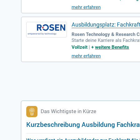
en oder Kaufbeuren und profitier
mehr erfahren
ahrtkostenzuschüsse und persönl
ents und Zugang zu Gesundheits
Ausbildungsplatz: Fachkraft
Rosen Technology & Research C
Starte deine Karriere als Fachkra
planst und organisierst. Zudem 
Vollzeit
|
+
weitere Benefits
vertraut mit Bestandspflege und
mehr erfahren
labschluss und Interesse an log
e Ausbildung genau das Richtige 
Das Wichtigste in Kürze
Kurzbeschreibung Ausbildung Fachkraft