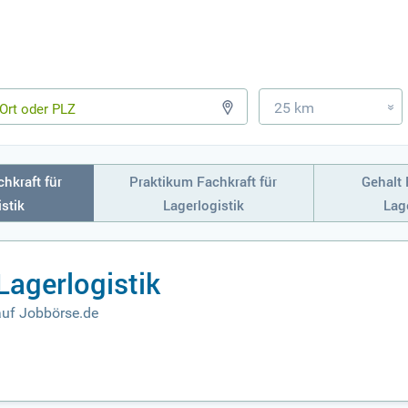
25 km
»
hkraft für
Praktikum Fachkraft für
Gehalt 
stik
Lagerlogistik
Lage
Lagerlogistik
auf Jobbörse.de