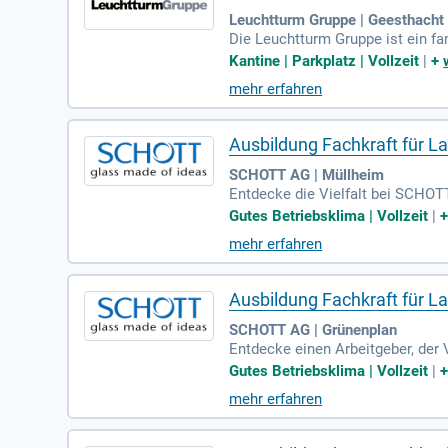
Leuchtturm Gruppe | Geesthacht
Die Leuchtturm Gruppe ist ein f
ür anspruchsvolle Kunden. Mit ca
Kantine | Parkplatz | Vollzeit
|
+
lecting, Writing, Living und Gi
mehr erfahren
ät und Ästhetik. Besuchen Sie un
r Kunden schöner und persönliche
Ausbildung Fachkraft für L
SCHOTT AG | Müllheim
Entdecke die Vielfalt bei SCHOTT
ändern bieten wir dir die Möglic
Gutes Betriebsklima | Vollzeit
|
beitsmittel, um stets den Überbl
mehr erfahren
ür deine berufliche Zukunft. Bei 
dich!
Ausbildung Fachkraft für L
SCHOTT AG | Grünenplan
Entdecke einen Arbeitgeber, der 
und das gute Gefühl, am richtigen
Gutes Betriebsklima | Vollzeit
|
berblick, während du aktiv mitan
mehr erfahren
aben. Mit unserer Übernahmegaran