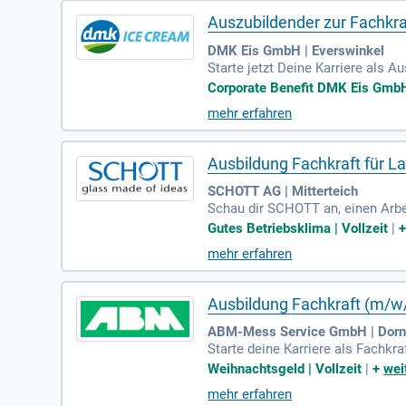
Auszubildender zur Fachkraf
DMK Eis GmbH | Everswinkel
Starte jetzt Deine Karriere als A
lle Aspekte der Lagerlogistik e
Corporate Benefit DMK Eis GmbH 
egleitpapieren. Im Warenausgan
mehr erfahren
von Lieferscheinen und Zollerkl
an und entwickle Dich zum Expert
Ausbildung Fachkraft für La
SCHOTT AG | Mitterteich
Schau dir SCHOTT an, einen Arbei
ng und sorgt dafür, dass du dich
Gutes Betriebsklima | Vollzeit
|
keln wir innovative Lösungen fü
mehr erfahren
u das Richtige für dich! Nutze u
ichtigen Ort ist – entdecke mehr
Ausbildung Fachkraft (m/w/
ABM-Mess Service GmbH | Dorn
Starte deine Karriere als Fachkr
n Dornstadt, Dieselstraße 16, sta
Weihnachtsgeld | Vollzeit
|
+
wei
einer mittleren Reife und einer 
mehr erfahren
men #GEMEINSAMGRÜNER setzt sic