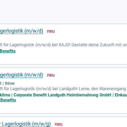
gerlogistik (m/w/d)
ft für Lagerlogistik (m/w/d) bei KAJO! Gestalte deine Zukunft mit u
ajo.de oder per E-Mail an bewerbungen@kajo.de.
 Benefits
gerlogistik (m/w/d)
 | Ihlow
aft für Lagerlogistik (m/w/d) bei Landguth! Lerne, den Wareneinga
und zu transportieren. Du wirst aktiv an logistischen Prozessen mitw
klima | Corporate Benefit Landguth Heimtiernahrung GmbH | Einkauf
 Hauptschulabschluss und die Freude an Teamarbeit sowie Interesse 
 Benefits
 Hersteller für Super-Premium Petfood! Profitiere von attraktiven
en Unternehmen.
r Lagerlogistik (m/w/g)