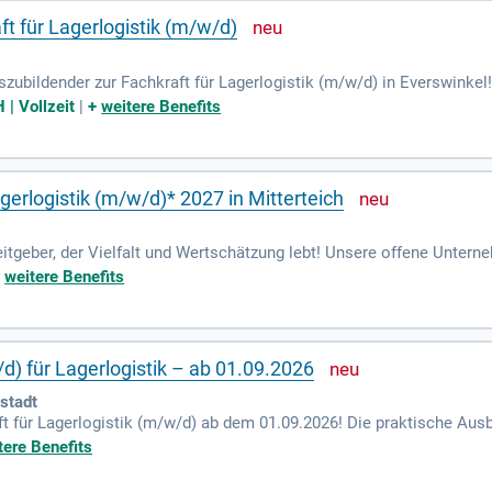
t für Lagerlogistik (m/w/d)
uszubildender zur Fachkraft für Lagerlogistik (m/w/d) in Everswinkel
ingeführt. Du übernimmst Aufgaben wie die Warenannahme, Sortierun
| Vollzeit
|
+
weitere Benefits
g kümmerst Du Dich um die Zusammenstellung und Planung von Lief
ärungen, während Du die wirtschaftlichen und ökologischen Anforde
en mit wertvollen Kenntnissen in der Qualitätssicherung!
gerlogistik (m/w/d)* 2027 in Mitterteich
tgeber, der Vielfalt und Wertschätzung lebt! Unsere offene Untern
 am richtigen Platz fühlst. Werde Teil von rund 17.400 Experten in 
+
weitere Benefits
r wegweisende Visionen. Wenn du Teamgeist hast und immer den Übe
nser SCHOTT-Notebook und moderne Flurförderfahrzeuge, um sicherzus
 als nur eine Ausbildung!
d) für Lagerlogistik – ab 01.09.2026
stadt
aft für Lagerlogistik (m/w/d) ab dem 01.09.2026! Die praktische Aus
tt. Begleitet wird dies von theoretischen Unterrichtseinheiten an de
tere Benefits
regulären Ausbildungsdauer von drei Jahren erlangst du wertvolle Ke
h aktiv für die Energiewende ein. Gemeinsam gestalten wir eine 