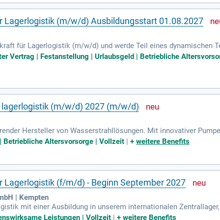
ür Lagerlogistik (m/w/d) Ausbildungsstart 01.08.2027
kraft für Lagerlogistik (m/w/d) und werde Teil eines dynamischen Tea
ssen, inklusive Kommissionierung und Versand. Du bist verantwortl
er Vertrag | Festanstellung | Urlaubsgeld | Betriebliche Altersvorso
ollen durch. Zudem erhältst du wertvolle Einblicke in Arbeits- un
stemen wie MS-Office und SAP arbeitest du in einem innovativen U
ne erfolgreiche Karriere in der Lagerlogistik ermöglichen!
r lagerlogistik (m/w/d) 2027 (m/w/d)
ührender Hersteller von Wasserstrahllösungen. Mit innovativer Pumpe
ieten wir höchste Qualität und Nachhaltigkeit. Unser Familienunte
| Betriebliche Altersvorsorge | Vollzeit
|
+
weitere Benefits
Mitarbeiter und ist global in 10 Ländern vertreten. In 16 Vertriebs-
Fachkraft für Lagerlogistik eignest du dir wertvolle Kenntnisse in P
 und ausgang sowie Qualitätskontrollen, und bist Teil der Falch-Fam
r Lagerlogistik (f/m/d) - Beginn September 2027
GmbH | Kempten
Logistik mit einer Ausbildung in unserem internationalen Zentrallage
t einer Verkürzung auf 2,5 Jahre, bieten wir eine fundierte Ausbild
nswirksame Leistungen | Vollzeit
|
+
weitere Benefits