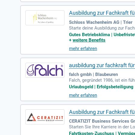
sungen für unsere Kunden.
Ausbildung zur Fachkraft f
Schloss Wachenheim AG | Trier
Starte deine Ausbildung zur Fach
iente Verwaltung von Lagerproze
Gutes Betriebsklima | Unbefristet
hrst wichtige Lagerbestandskontr
+
weitere Benefits
t modernen Datenverarbeitungssy
mehr erfahren
rze Entscheidungswege, die dir ei
ausbildung zur fachkraft fü
falch gmbh | Blaubeuren
Falch, gegründet 1986, ist ein f
nten Automatisierungslösungen b
Urlaubsgeld | Erfolgsbeteiligung 
Merklingen, beschäftigt über 270 
mehr erfahren
nschlagbaren Kundenservice. Als 
mfassende Einblicke in Warenein-
Ausbildung zur Fachkraft fü
CERATIZIT Business Services 
Starten Sie Ihre Karriere in der 
Jahre hinweg, mit der Möglichkei
Fahrtkosten-Zuschuss | Vermöge