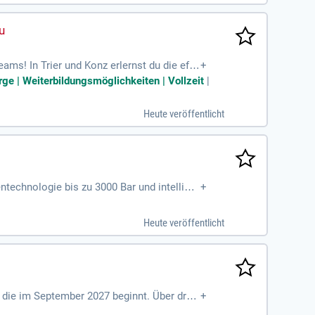
ms! In Trier und Konz erlernst du die effiz
+
ich für den Warenein- und -ausgang und fü
rge | Weiterbildungsmöglichkeiten | Vollzeit
|
d Umweltschutz sowie Ladungssicherheit. Mi
mfeld. Entdecke flache Hierarchien und ku
Heute veröffentlicht
ntechnologie bis zu 3000 Bar und intellige
+
rnehmen, mit Standorten in Blaubeuren und
 und Serviceniederlassungen stehen wir für u
Heute veröffentlicht
lanung und Organisation an. Du erhältst u
ily.
r, die im September 2027 beginnt. Über drei
+
ung. Besuchen Sie die Berufsschule in Kempt