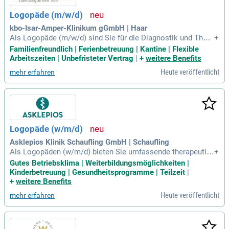
Logopäde (m/w/d)
kbo-Isar-Amper-Klinikum gGmbH | Haar
Als Logopäde (m/w/d) sind Sie für die Diagnostik und Thera
+
pie von Dysphagien, Sprach- und Sprechstörungen verantwo
Familienfreundlich | Ferienbetreuung | Kantine | Flexible
rtlich. Sie behandeln ein breites Patientenspektrum und führ
Arbeitszeiten | Unbefristeter Vertrag
|
+
weitere Benefits
en klinische sowie instrumentelle Befundungen durch. Ihre
Heute veröffentlicht
mehr erfahren
Aufgaben umfassen die selbstständige Planung und Durchfü
hrung von Einzel- und Gruppentherapien sowie deren Dokum
entation. Zudem beraten Sie Angehörige und koordinieren di
e Versorgung mit Sprachcomputern. Die interdisziplinäre Zu
sammenarbeit in Teamsitzungen und Fallbesprechungen ist
ein wesentlicher Bestandteil Ihres Arbeitsalltags. Durch Ihre
Logopäde (w/m/d)
aktive Beteiligung an der Weiterentwicklung der Abteilung le
isten Sie einen wichtigen Beitrag zur Qualitätssicherung in d
Asklepios Klinik Schaufling GmbH | Schaufling
er Logopädie.
Als Logopäden (w/m/d) bieten Sie umfassende therapeutis
+
che Versorgung für Rehabilitanden mit Aphasie, Dysarthrie,
Gutes Betriebsklima | Weiterbildungsmöglichkeiten |
Dysphagie und Gesichtslähmung. Sie unterstützen bei flexib
Kinderbetreuung | Gesundheitsprogramme | Teilzeit
|
len Nasenendoskopien (FEES) und erstellen wichtige Aufna
+
weitere Benefits
hme-, Verlaufs- und Entlassungsdokumentationen. Ihre Expe
Heute veröffentlicht
mehr erfahren
rtise wird durch eine abgeschlossene Berufsausbildung ode
r akademische Qualifikation ergänzt. Diagnostische Erfahru
ngen und Kenntnisse im Umgang mit Trachealkanülen sind
wünschenswert. Wir bieten Ihnen einen inspirierenden Arbei