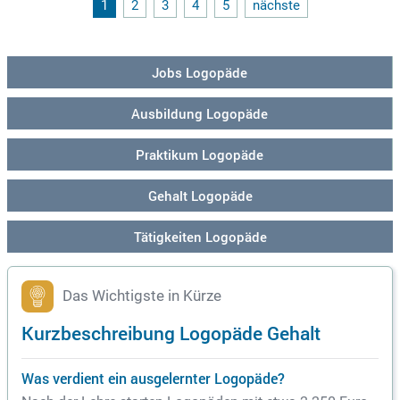
en wir Innovationen schnell um und gewährleisten eine opti
1
2
3
4
5
nächste
male Patientenversorgung. Bewerben Sie sich jetzt und gest
alten Sie Ihre berufliche Zukunft bei Helios!
Jobs Logopäde
Ausbildung Logopäde
Praktikum Logopäde
Gehalt Logopäde
Tätigkeiten Logopäde
Das Wichtigste in Kürze
Kurzbeschreibung Logopäde Gehalt
Was verdient ein ausgelernter Logopäde?