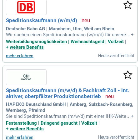
es dynamischen Teams zu werden. Profitieren Sie von eine
m spannenden Arbeitsumfeld im regionalen Nahverkehr im
Großraum Trebsen/Leipzig. Bewerben Sie sich jetzt und ges
Speditionskaufmann (w/m/d)
talten Sie die Zukunft der Logistik mit uns!
Deutsche Bahn AG | Mannheim, Ulm, Weil am Rhein
Wir suchen einen Speditionskaufmann (w/m/d) für unsere S
+
tandorte in Mannheim, Ulm oder Weil am Rhein. In dieser Ro
Weiterbildungsmöglichkeiten | Weihnachtsgeld | Vollzeit
|
lle organisierst du nationale und internationale Transportauf
+
weitere Benefits
träge im kombinierten Verkehr. Zu deinen täglichen Aufgabe
Heute veröffentlicht
mehr erfahren
n gehört die Disposition von Container- und Wechselbrücke
nverkehren. Du überprüfst proaktiv Transportketten, Termine
und Qualität, um Abweichungen sofort zu beheben. Eine ser
viceorientierte Kommunikation mit unseren Kund:innen ist d
abei essenziell. Zudem erstellst du Transportdokumente, kü
mmerst dich um die Frachtabrechnung und optimierst die lo
Speditionskaufmann (m/w/d) & Fachkraft Zoll - int.
gistischen Prozesse.
aktiver, oberpfälzer Produktionsbetrieb
HAPEKO Deutschland GmbH | Amberg, Sulzbach-Rosenberg,
Wernberg, Pfreimd
Sie sind Speditionskaufmann (m/w/d) mit einer IHK-Weiterb
+
ildung zur Fachkraft Zoll oder einem ähnlichen Hintergrund
Festanstellung | Dringend gesucht | Vollzeit
|
wie Industriekaufmann im Logistikbereich? Ihre mehrjährige
+
weitere Benefits
Erfahrung als Zollbeauftragter befähigt Sie, internationale Z
Heute veröffentlicht
mehr erfahren
ollprozesse eigenständig abzuwickeln. Sie sind ein Teampla