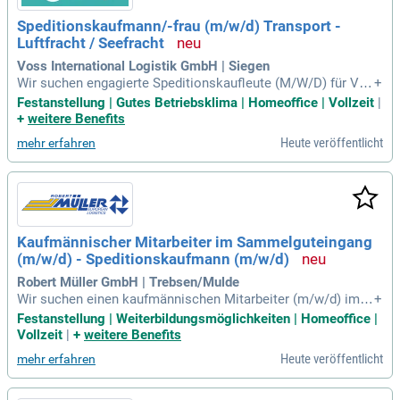
Speditionskaufmann/-frau (m/w/d) Transport -
Luftfracht / Seefracht
Voss International Logistik GmbH | Siegen
Wir suchen engagierte Speditionskaufleute (M/W/D) für VO
+
SS International, einen der führenden Logistikdienstleister i
Festanstellung | Gutes Betriebsklima | Homeoffice | Vollzeit
|
m Schwer- und Spezialtransport. Ihre Aufgaben umfassen di
+
weitere Benefits
e Entwicklung innovativer Transportlösungen sowie die Ber
Heute veröffentlicht
mehr erfahren
atung unserer Kunden in den Bereichen Transport, Luft- und
Seefracht. Mit über 80 Mitarbeitern verknüpfen wir bedeuten
de Industriezentren in Europa und fördern deren Expansion.
Bei uns gestalten Sie die Logistik von morgen aktiv mit und
tragen zur Wertschöpfung unserer Kunden bei. Werden Sie T
eil eines dynamischen Teams, das exzellente Servicequalitä
Kaufmännischer Mitarbeiter im Sammelguteingang
t bietet. Bewerben Sie sich jetzt und bewegen Sie mit uns di
(m/w/d) - Speditionskaufmann (m/w/d)
e Zukunft der Logistik!
Robert Müller GmbH | Trebsen/Mulde
Wir suchen einen kaufmännischen Mitarbeiter (m/w/d) im S
+
ammelguteingang in Trebsen/Mulde. Ihr Aufgabenbereich u
Festanstellung | Weiterbildungsmöglichkeiten | Homeoffice |
mfasst die Unterstützung unserer Nahverkehrsdisposition d
Vollzeit
|
+
weitere Benefits
urch eine strukturierte Abarbeitung der Sendungen. Sie arbei
Heute veröffentlicht
mehr erfahren
ten eng mit Fahrern und Lagermitarbeitern zusammen, um ei
ne reibungslose Entladung zu gewährleisten. Diese Vollzeit
stelle (40 Std./Woche) bietet Ihnen die Möglichkeit, Teil ein