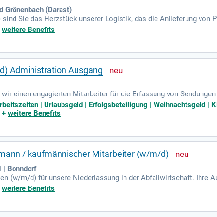
 Grönenbach (Darast)
sind Sie das Herzstück unserer Logistik, das die Anlieferung von 
 Planung und Koordination unserer Fuhrpark-Touren, sowohl intern al
+
weitere Benefits
d, um auf kurzfristige Änderungen optimal zu reagieren. Im ständige
iert sind. Zudem arbeiten Sie eng mit unserem Vertrieb zusammen, 
und tragen Sie zu unserem gemeinsamen Erfolg bei!
d) Administration Ausgang
ir einen engagierten Mitarbeiter für die Erfassung von Sendunge
ng über das Yardmanagement sowie die enge Zusammenarbeit mit de
 Arbeitszeiten | Urlaubsgeld | Erfolgsbeteiligung | Weihnachtsgeld
 und bordieren Ladelisten mit Sendungsdaten an die Empfangsnied
|
+
weitere Benefits
ion- und Logistikdienstleistung ist Voraussetzung. Idealerweise br
 gute Deutschkenntnisse (C2) sowie gute Englischkenntnisse (B1). Fl
nd 13:00 Uhr, runden unser Angebot ab.
fmann / kaufmännischer Mitarbeiter (w/m/d)
| Bonndorf
en (w/m/d) für unsere Niederlassung in der Abfallwirtschaft. Ihre 
 der Einsammeltouren und die Dokumentation von Dienstleistungen.
+
weitere Benefits
ie eine mehrjährige Berufserfahrung im dispositiven Bereich sind e
icht zwingend notwendig. Teamfähigkeit, Belastbarkeit und Verantw
 Perspektive und ein offenes, faires Arbeitsumfeld, das die Zufrieden