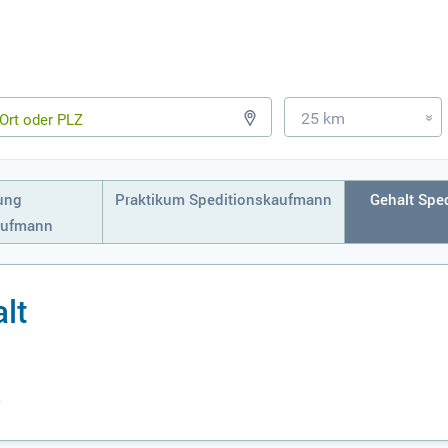
25 km
»
ung
Praktikum Speditionskaufmann
Gehalt Spe
aufmann
lt
n