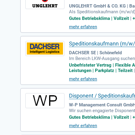
UNGLEHRT GmbH & CO. KG | Bad
Als Speditionskaufmann (m/w/d) 
rt. Zu Ihren Aufgaben gehört die
Gutes Betriebsklima | Vollzeit
|
exibilität ist dabei entscheiden
mehr erfahren
eren Sie, dass alle stets inform
Werden Sie Teil unseres Teams 
Speditionskaufmann (m/w/
DACHSER SE | Schönefeld
Im Bereich LKW-Ausgang suchen w
ehören die Pflege und Verwaltu
Unbefristeter Vertrag | Flexible
igieren kundenspezifische Daten
Leistungen | Parkplatz | Teilzeit
als Kaufmann (m/w/d) für Spedit
mehr erfahren
ition mit und verfügen über sehr
Arbeitsbeginns zwischen 10:30 u
Disponent / Speditionskau
W-P Management Consult GmbH 
Wir suchen engagierte Disponent
nsportaufträgen, die Verwaltung
Gutes Betriebsklima | Vollzeit
|
eise als Speditionskaufmann, sow
mehr erfahren
ntnisse sind von Vorteil, aber n
ns erwarten Sie eine langfristige