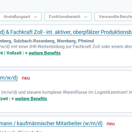
Anstellungsart
Funktionsbereich
Verwandte Beruf
& Fachkraft Zoll - int. aktiver, oberpfälzer Produktionsb
berg, Sulzbach-Rosenberg, Wernberg, Pfreimd
w/d) mit einer IHK-Weiterbildung zur Fachkraft Zoll oder einem ähn
ige Erfahrung als Zollbeauftragter befähigt Sie, internationale Zoll
t | Vollzeit
|
+
weitere Benefits
it Kollegen optimale Ergebnisse erzielt. Innovationen wie Prozess
 von flachen Hierarchien und kurzen Entscheidungswegen in einem gu
ttraktiven Arbeitsplatz mit großem Gestaltungsspielraum und Entwi
(m/w/d)
(m/w/d) und steuere komplexe Warenflüsse im Logistikzentrum! In 
itern und unserer Zentrale in Hamburg. Deine Aufgaben umfassen d
lzeit
|
+
weitere Benefits
Spediteure. Du bist zudem Ansprechpartner für zollrechtliche Frag
ossenen Ausbildung in Spedition, Logistik oder Außenhandel bringst
te die Logistik ohne Grenzen aktiv mit!
fmann / kaufmännischer Mitarbeiter (w/m/d)