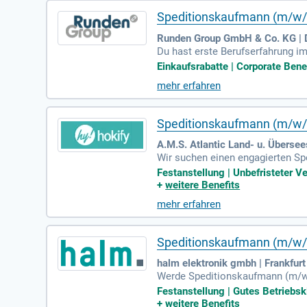
Speditionskaufmann (m/w/d
Runden Group GmbH & Co. KG 
Du hast erste Berufserfahrung im
ein willkommenes Plus. Deine se
Einkaufsrabatte | Corporate Bene
mmunikationsstärke in Deutsch un
mehr erfahren
stbar und besitzt ausgezeichnet
die Ideen und Initiativen seiner 
Speditionskaufmann (m/w/
A.M.S. Atlantic Land- u. Überse
Wir suchen einen engagierten Sp
ganisation und Abwicklung von L
Festanstellung | Unbefristeter Ve
labfertigung und kommunizieren 
+
weitere Benefits
nd Logistik. Verhandlungssichere
mehr erfahren
ynamisches Team, das Ihnen Entw
Speditionskaufmann (m/w/d)
halm elektronik gmbh | Frankfur
Werde Speditionskaufmann (m/w/d
die Einholung von Angeboten, di
Festanstellung | Gutes Betriebskl
ng im Speditionsbereich und Erfa
+
weitere Benefits