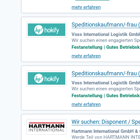
weise Voraussetzung. Fließendes 
mehr erfahren
vativen Unternehmen, das effizie
Speditionskaufmann/-frau (
Voss International Logistik Gm
Wir suchen einen engagierten Spe
nd Spezialtransportbranche. Vers
Festanstellung | Gutes Betriebsk
entwickeln Sie innovative Trans
mehr erfahren
ngen an. Dank unserer Niederlass
erden Sie Teil eines dynamische
Speditionskaufmann/-frau (
Voss International Logistik Gmb
Wir suchen einen engagierten Sp
Spezialtransport. Gemeinsam gest
Festanstellung | Gutes Betriebsk
itern verknüpfen wir zentrale In
mehr erfahren
Beratung unserer Kunden. Bei uns
res dynamischen Teams und begl
Wir suchen: Disponent / S
Hartmann International GmbH & 
Werde Teil von HARTMANN INTERN