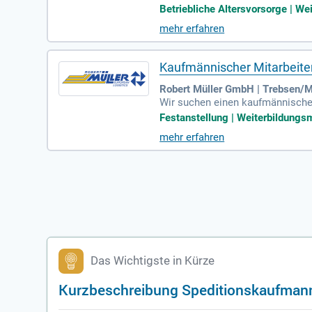
ndisches Logistikunternehmen ko
Betriebliche Altersvorsorge | Wei
ir Full-Service-Dienstleistungen
mehr erfahren
itarbeitenden prägen täglich un
ionswege und die Möglichkeit zu
istik mit!
Kaufmännischer Mitarbeite
Robert Müller GmbH | Trebsen/
Wir suchen einen kaufmännische
g unserer Nahverkehrsdisposition
Festanstellung | Weiterbildungsm
mmen, um eine reibungslose Entla
mehr erfahren
chen Teams zu werden. Profitie
n Sie sich jetzt und gestalten Sie
Das Wichtigste in Kürze
Kurzbeschreibung Speditionskaufmann