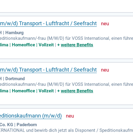
Deutsch (C1) und gute Englischkenntnisse (B2) runden dein Profil a
nte Logistikprozesse schätzt und fördert.
m/w/d) Transport - Luftfracht / Seefracht
bH | Hamburg
ditionskaufmann/-frau (M/W/D) für VOSS International, einen führen
tärken Sie unser Team mit über 80 Mitarbeitern und gestalten Sie die
lima | Homeoffice | Vollzeit
|
+
weitere Benefits
portwege national und international. Sie beraten unsere Kunden k
ungen in Europas Industriezentren unterstützen wir Ihre berufliche
n Unternehmens, das Ihre Talente fördert und Herausforderungen bie
m/w/d) Transport - Luftfracht / Seefracht
H | Dortmund
editionskaufmann/-frau (M/W/D) für VOSS International, einen führe
alten wir die Logistik der Zukunft und bieten Lösungen im Transpor
lima | Homeoffice | Vollzeit
|
+
weitere Benefits
dustriezentren in Europa. Ihre Aufgabe umfasst die Entwicklung inn
 verkaufen Sie nicht nur Produkte, sondern präsentieren maßgeschn
eiten Sie uns auf dem Expansionskurs in ganz Europa!
peditionskaufmann (m/w/d)
Co. KG | Paderborn
ATIONAL und bewirb dich jetzt als Disponent / Speditionskaufma