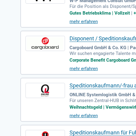
W-P Management Consult GmbH 
Für die Position als Disponent/
r Unternehmen ist in der Abfall
Gutes Betriebsklima | Vollzeit
|
l. Zu den Aufgaben gehören die
mehr erfahren
n. Wir erwarten eine abgeschlos
arkeit sowie sichere PC-Kenntniss
eit.
Disponent / Speditionskauf
Cargoboard GmbH & Co. KG | Pa
Wir suchen engagierte Talente m
logistik. Du bringst eine Hands
Corporate Benefit Cargoboard Gm
Deutsch und Englisch gehören zu 
mehr erfahren
en in der Disposition sind von Vo
ng und Homeoffice-Möglichkeiten 
Speditionskaufmann/-frau a
ONLINE Systemlogistik GmbH & C
Für unseren Zentral-HUB in Schl
esverladungen und die Beschaffun
Weihnachtsgeld | Vermögenswirk
e Sendungserfassung. Zudem iden
mehr erfahren
erstützen die Betriebsstättenlei
ion von Prozessen durch Videos
Speditionskaufmann für Fu