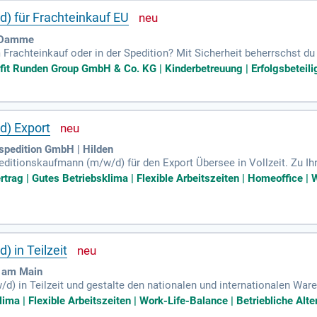
) für Frachteinkauf EU
| Damme
 Frachteinkauf oder in der Spedition? Mit Sicherheit beherrschst d
lbstständige, verantwortungsvolle Arbeitsweise und dein Überblic
fit Runden Group GmbH & Co. KG | Kinderbetreuung | Erfolgsbeteilig
d Englisch ist ein Muss, weitere Sprachen wie Polnisch oder Spanisc
es Organisations- sowie Verhandlungsgeschick. Werde Teil eines 
Mitarbeiter setzt, um gemeinsam erfolgreich in die Zukunft zu gehen.
d) Export
espedition GmbH | Hilden
editionskaufmann (m/w/d) für den Export Übersee in Vollzeit. Zu I
uft- und Seefrachtsendungen sowie die Erstellung exportrelevanter
rtrag | Gutes Betriebsklima | Flexible Arbeitszeiten | Homeoffice | 
mit Behörden sowie Geschäftspartnern. Voraussetzung ist eine abg
 Deutsch- und Englischkenntnisse sowie Kenntnisse in „Cargosoft“ s
icklungsmöglichkeiten und eine interessante berufliche Herausfor
 in Teilzeit
t am Main
) in Teilzeit und gestalte den nationalen und internationalen W
e Koordination der Verpackung sowie die Erstellung notwendiger V
ima | Flexible Arbeitszeiten | Work-Life-Balance | Betriebliche Alte
hrung in der Zollabwicklung mit. Zudem sind Kenntnisse in ATLAS un