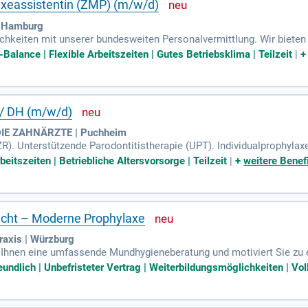
xeassistentin (ZMP) (m/w/d)
| Hamburg
ichkeiten mit unserer bundesweiten Personalvermittlung. Wir biete
ere erfahrenen Experten helfen Ihnen, die richtige Verbindung zwi
-Balance | Flexible Arbeitszeiten | Gutes Betriebsklima | Teilzeit
|
ezielte Personalsuche, der direkte Austausch ist entscheidend. Inter
) (m/w/d) in Hamburg? Bewerben Sie sich jetzt und profitieren Sie
t!
 / DH (m/w/d)
- DIE ZAHNÄRZTE | Puchheim
R). Unterstützende Parodontitistherapie (UPT). Individualprophylax
 Patienten. Digitale Dokumentation. Mitgestaltung neuer Präventio
beitszeiten | Betriebliche Altersvorsorge | Teilzeit
|
+
weitere Benef
cht – Moderne Prophylaxe
raxis | Würzburg
t Ihnen eine umfassende Mundhygieneberatung und motiviert Sie zu
Prophylaxeassistentinnen (ZMP) oder Dentalhygienikerinnen (DH),
undlich | Unbefristeter Vertrag | Weiterbildungsmöglichkeiten | Vol
 familienfreundlichen Arbeitszeiten und einem unbefristeten, zukunf
matisierten Behandlungszimmern mit Blick auf die Festung Marienber
t faire, leistungsgerechte Gehälter. Besuchen Sie uns und erleben Si