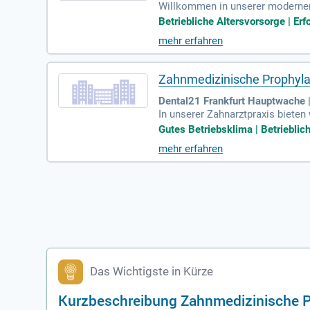
Willkommen in unserer modernen Z
hbereiche bieten alles von Routi
Betriebliche Altersvorsorge | Erfo
r Ihre Mundgesundheit und ein s
mehr erfahren
Veneers. Darüber hinaus bieten 
alien. Vertrauen Sie auf unsere
Zahnmedizinische Prophylaxe
Dental21 Frankfurt Hauptwache 
In unserer Zahnarztpraxis bieten
n und Mitarbeitende wohlfühlen.
Gutes Betriebsklima | Betrieblich
hren Komfort. Unser engagiertes 
mehr erfahren
eite stehen. Unsere Praxis ist 
t. Wir bieten umfassende Leistu
heln. Vertrauen Sie auf unsere E
Das Wichtigste in Kürze
Kurzbeschreibung Zahnmedizinische P