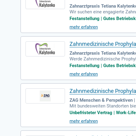
Zahnarztpraxis Tetiana Kalytenk
Wir suchen eine engagierte Zahnm
eit starten kann. In dieser Roll
Festanstellung | Gutes Betriebsk
ne abgeschlossene Ausbildung zu
mehr erfahren
ringen sich aktiv in unser sympa
Bewerben Sie sich jetzt und werd
Zahnmedizinische Prophyla
Zahnarztpraxis Tetiana Kalytenk
Werde Zahnmedizinische Prophylax
zeit ab sofort. Deine Aufgaben
Festanstellung | Gutes Betriebsk
m Praxisverwaltungssystem. Du 
mehr erfahren
s erwartet dich ein zukunftssich
erlagen an praxis@zahnarzt-in-s
Zahnmedizinische Prophyla
ZAG Menschen & Perspektiven | 
Mit bundesweiten Standorten bie
Unser Ziel ist es, passgenaue Ve
Unbefristeter Vertrag | Work-Life
reberatung oder Personalsuche b
mehr erfahren
e attraktive Angebote. Aktuell 
e Moya Lopez, unsere Head of HR-