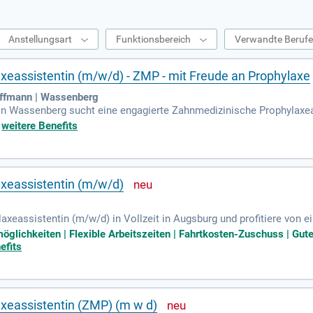
Anstellungsart
Funktionsbereich
Verwandte Beruf
eassistentin (m/w/d) - ZMP - mit Freude an Prophylaxe
offmann | Wassenberg
n Wassenberg sucht eine engagierte Zahnmedizinische Prophylaxeass
fessionelle Zahnreinigung, die individuelle Mundhygieneberatung s
+
weitere Benefits
, unterstützenden Team ist dir ausreichend Zeit für sorgfältige Pati
 und geregelte Arbeitszeiten. Zudem unterstützen wir dich bei Fort
ich eine langfristige, sichere Zusammenarbeit in einem wertschätze
xeassistentin (m/w/d)
xeassistentin (m/w/d) in Vollzeit in Augsburg und profitiere von 
phylaxis Master gestaltest du den Empfang für unsere Patienten h
öglichkeiten | Flexible Arbeitszeiten | Fahrtkosten-Zuschuss | Gut
 Wachstum und kreative Ideen. Wir bieten flexible Arbeitszeiten, pla
efits
tränke und eine Smoothiestation. Freude am Teamzusammenhalt wi
Chance auf Fort- und Weiterbildungsmöglichkeiten in einer zentralen 
xeassistentin (ZMP) (m w d)