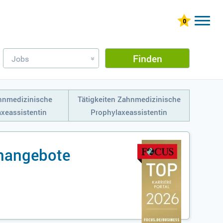
Finden
Jobs
»
hnmedizinische
Tätigkeiten Zahnmedizinische
xeassistentin
Prophylaxeassistentin
enangebote