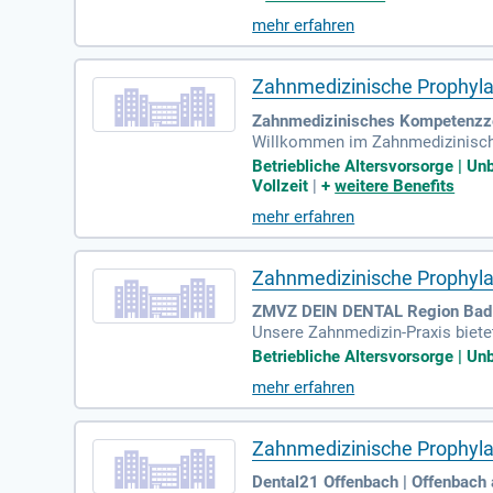
t zusätzlich für Ihre Zukunft. F
mehr erfahren
en Wochenenden sowie der Möglic
Zahnmedizinische Prophylax
Zahnmedizinisches Kompetenzz
Willkommen im Zahnmedizinische
ir qualifizierte Behandlungen für
Betriebliche Altersvorsorge | U
und 20 fachkundigen Mitarbeiten
Vollzeit
|
+
weitere Benefits
nd DVT-Röntgen. Modernste Tech
mehr erfahren
squalität. Zudem fertigen unser
Zahnmedizinische Prophylax
ZMVZ DEIN DENTAL Region Bad K
Unsere Zahnmedizin-Praxis biete
en und spezialisierten Parodont
Betriebliche Altersvorsorge | Unbe
anderen ab. Wir setzen moderne, 
mehr erfahren
ehandlungsräume sorgen für eine
für unsere Patienten und gewähr
freuen wir uns auf Deine Bewerb
Zahnmedizinische Prophylaxe
Dental21 Offenbach | Offenbach