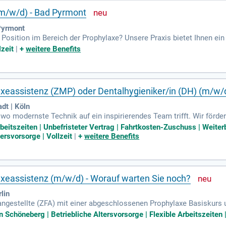
(m/w/d) - Bad Pyrmont
Pyrmont
Position im Bereich der Prophylaxe? Unsere Praxis bietet Ihnen ein
nehmen können. Hier arbeiten Sie eng mit unserem Behandlungste
lzeit
|
+
weitere Benefits
 Konditionen mit einem Gehalt von bis zu 4.000 € brutto/Monat, 6 
gen Fort- und Weiterbildungen sowie zusätzlichen Leistungen wie Mo
unseres Teams und gestalten Sie aktiv den Prophylaxe-Bereich mit!
xeassistenz (ZMP) oder Dentalhygieniker/in (DH) (m/w/
dt | Köln
wo modernste Technik auf ein inspirierendes Team trifft. Wir förder
antwortung für dein persönliches Wachstum. Als Zahnmedizinische
rbeitszeiten | Unbefristeter Vertrag | Fahrtkosten-Zuschuss | Weiter
h und nutzt deinen eigenen Behandlungsraum für eine hochwertige 
tersvorsorge | Vollzeit
|
+
weitere Benefits
d profitierst von unserem effektiven Qualitätsmanagement. Selbs
tenverwaltungssystem (Charly) liegen in deinem Verantwortungsbere
xeassistenz (m/w/d) - Worauf warten Sie noch?
lin
ngestellte (ZFA) mit einer abgeschlossenen Prophylaxe Basiskurs
liäre Zahnarztpraxis mit flexiblen Arbeitszeiten und verschiedenen A
 Schöneberg | Betriebliche Altersvorsorge | Flexible Arbeitszeiten |
unter Mitarbeiterangebote bei Modemarken und Kulturveranstaltunge