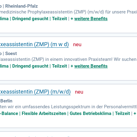
o | Rheinland-Pfalz
edizinische Prophylaxeassistentin (ZMP) (m/w/d) für unsere Praxis i
e führen Sie professionelle Prophylaxe bei Kindern und Erwachsenen 
lima | Dringend gesucht | Teilzeit
|
+
weitere Benefits
r ZMP, Verantwortungsbewusstsein und Freude an der Arbeit sind erf
thisches Team ein. Profitieren Sie von einem zukunftssicheren Arb
en Sie Teil unseres erfolgreichen Teams!
xeassistentin (ZMP) (m w d)
o | Soest
eassistentin (ZMP) in einem innovativen Praxisteam! Wir suchen ei
 umfassen die Durchführung von Prophylaxemaßnahmen für Kinder u
lima | Dringend gesucht | Teilzeit
|
+
weitere Benefits
hast eine abgeschlossene Ausbildung zur ZMP und arbeitest eigen
erer Arbeitsplatz mit einem freundlichen Team und viel Entwicklungs
oest.de und werde Teil unseres erfolgreichen Teams!
xeassistentin (ZMP) (m/w/d)
Berlin
ten wir ein umfassendes Leistungsspektrum in der Personalvermitt
rbindungen zwischen Menschen und Unternehmen zu schaffen – verläs
-Balance | Flexible Arbeitszeiten | Gutes Betriebsklima | Teilzeit
|
enötigen, der direkte Austausch ist der Schlüssel zum Erfolg. Bes
suchen wir eine Zahnmedizinische Prophylaxeassistentin (ZMP) (m/w
Outsourcing, die persönlich für Sie da ist.