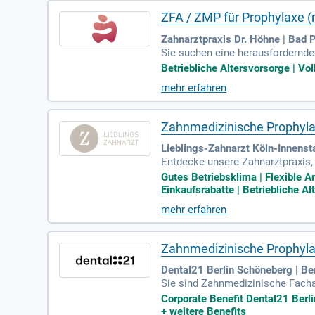
atmosphäre!
ZFA / ZMP für Prophylaxe 
Zahnarztpraxis Dr. Höhne | Bad 
Sie suchen eine herausfordernde 
ZMP oder DH Verantwortung über
Betriebliche Altersvorsorge | Vol
sammen. Genießen Sie attraktive
mehr erfahren
n. Profitieren Sie von regelmäßi
Altersvorsorge. Werden Sie Teil 
Zahnmedizinische Prophyla
Lieblings-Zahnarzt Köln-Innensta
Entdecke unsere Zahnarztpraxis, 
ungswegen und individueller Ver
Gutes Betriebsklima | Flexible A
du Patienten eigenverantwortlic
Einkaufsrabatte | Betriebliche Al
chbereitung der Behandlungen un
mehr erfahren
ntation der Leistungen im Patien
res einzigartigen Teams!
Zahnmedizinische Prophyla
Dental21 Berlin Schöneberg | Ber
Sie sind Zahnmedizinische Facha
r bieten Ihnen eine moderne, fami
Corporate Benefit Dental21 Berlin
raktiven Corporate Benefits, dar
+
weitere Benefits