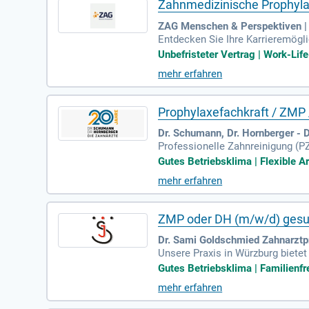
Zahnmedizinische Prophyla
ZAG Menschen & Perspektiven 
Entdecken Sie Ihre Karrieremögl
akquise und HR-Outsourcing. Uns
Unbefristeter Vertrag | Work-Life
ellen. Ob Karriereplanung oder g
mehr erfahren
sche Prophylaxeassistentin (ZMP
s Ihnen persönlich zur Seite steh
Prophylaxefachkraft / ZMP
Dr. Schumann, Dr. Hornberger 
Professionelle Zahnreinigung (PZ
Motivation und Coaching unserer
Gutes Betriebsklima | Flexible Ar
mehr erfahren
ZMP oder DH (m/w/d) gesu
Dr. Sami Goldschmied Zahnarztp
Unsere Praxis in Würzburg biete
n engagierte Zahnmedizinische 
Gutes Betriebsklima | Familienfre
n. Profitieren Sie von flexiblen,
mehr erfahren
nste digitale Ausstattung in kli
Fort- und Weiterbildung und biete