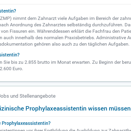
stentin?
 ZMP) nimmt dem Zahnarzt viele Aufgaben im Bereich der zahnme
g nach Anordnung des Zahnarztes selbständig durchzuführen. Da
von Fissuren ein. Währenddessen erklärt die Fachfrau den Patie
 auch innerhalb des normalen Praxisbetriebs. Administrative 
gsdokumentation gehören also auch zu den täglichen Aufgaben.
istentin?
Sie bis zu 2.855 brutto im Monat erwarten. Zu Beginn der beru
 2.600 Euro.
Jobs und Stellenangebote
dizinische Prophylaxeassistentin wissen müssen
 Prophylaxeassistentin?
istentinnen vor ihrer Fortbildung die Ausbildung zur Zahnarzth