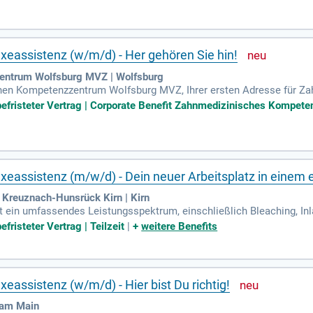
reuen Sie sich auf ein starkes Netzwerk, fachlichen Austausch und e
hkeit zur 4-Tage-Woche. Bewerben Sie sich jetzt und werden Sie T
eassistenz (w/m/d) - Her gehören Sie hin!
entrum Wolfsburg MVZ | Wolfsburg
n Kompetenzzentrum Wolfsburg MVZ, Ihrer ersten Adresse für Zahn
 privat und gesetzlich versicherte Patient:innen. Unser engagiertes 
nbefristeter Vertrag | Corporate Benefit Zahnmedizinisches Kompet
den. Wir decken ein umfassendes Leistungsspektrum ab, einschließ
nologien und hochwertige Ausstattung in unseren acht Behandlun
e Zahntechnikermeister:innen passgenauen Zahnersatz direkt vor Ort
eassistenz (m/w/d) - Dein neuer Arbeitsplatz in einem 
reuznach-Hunsrück Kirn | Kirn
t ein umfassendes Leistungsspektrum, einschließlich Bleaching, Inl
itistherapien. Besondere Services wie unsere Mundgeruchsprechst
fristeter Vertrag | Teilzeit
|
+
weitere Benefits
umweltfreundliche Technik ein, die papierlose und digitale Abläufe
 angenehme Atmosphäre und einen hohen Komfort. Durch effiziente
leisten reibungslose Abläufe. Wenn Du Teil eines serviceorientiert
ung!
assistenz (w/m/d) - Hier bist Du richtig!
 am Main