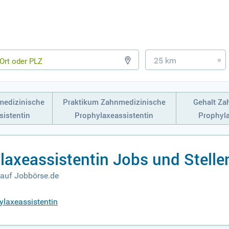
25 km
»
medizinische
Praktikum Zahnmedizinische
Gehalt Za
sistentin
Prophylaxeassistentin
Prophyla
axeassistentin Jobs und Stell
 auf Jobbörse.de
ylaxeassistentin