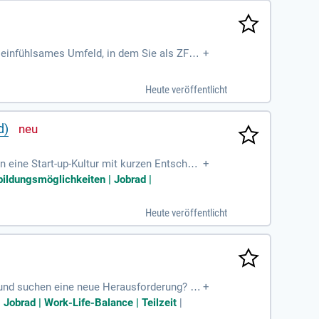
 einfühlsames Umfeld, in dem Sie als ZFA,
+
am, dem Empfang und der Praxisleitung zu
Wochen Urlaub und geregelten Arbeitszeite
Heute veröffentlicht
bilitätszuschüssen und einer betrieblichen
d)
n eine Start-up-Kultur mit kurzen Entscheid
+
/r Fachangestellte/r (ZMP/DH) behandelst
bildungsmöglichkeiten | Jobrad |
Versorgung. Du übernimmst die Vor- und Na
tändige Terminkoordination und die Dokume
Heute veröffentlicht
ich. Bewirb dich jetzt und werde Teil unse
 und suchen eine neue Herausforderung? Wi
+
rbeitszeitmodellen. Profitieren Sie von att
 Jobrad | Work-Life-Balance | Teilzeit
|
n. Unsere betriebliche Altersvorsorge sorg