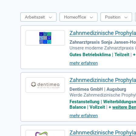
Arbeitszeit
Homeoffice
Position
Zahnmedizinische Prophylax
Zahnarztpraxis Sonja Jansen-H
Unsere moderne Zahnarztpraxis i
übernimmst eigenständig die pro
Gutes Betriebsklima | Teilzeit
|
callpatienten. In unserem kleinen
mehr erfahren
ervorragend ausgestattete Praxis
g zu fördern. Bei uns erwartet d
Zahnmedizinische Prophyla
Dentimea GmbH | Augsburg
Werde Zahnmedizinische Prophyla
handlungsräumen mit EMS-GBT-Pro
Festanstellung | Weiterbildungsm
am unterstützt dein persönliches
Balance | Vollzeit
|
+
weitere Ben
ve Benefits, wie kostenlose Ge
mehr erfahren
chtsfeiern gefördert. Nutze die 
zangebot.
Zahnmedizinische Prophyla