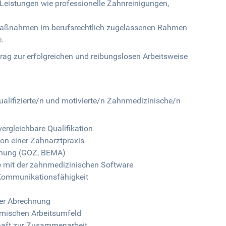
Leistungen wie professionelle Zahnreinigungen,
maßnahmen im berufsrechtlich zugelassenen Rahmen
.
trag zur erfolgreichen und reibungslosen Arbeitsweise
ualifizierte/n und motivierte/n Zahnmedizinische/n
rgleichbare Qualifikation
ion einer Zahnarztpraxis
hnung (GOZ, BEMA)
e mit der zahnmedizinischen Software
 Kommunikationsfähigkeit
der Abrechnung
namischen Arbeitsumfeld
chaft zur Zusammenarbeit