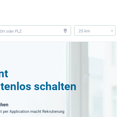
25 km
»
nt
tenlos schalten
chen
t per Application macht Rekrutierung