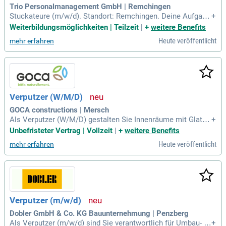
Trio Personalmanagement GmbH | Remchingen
Stuckateure (m/w/d). Standort: Remchingen. Deine Aufgabe
+
n: Herstellung und Sanierung von Inen- und Außenputz; Verp
Weiterbildungsmöglichkeiten | Teilzeit
|
+
weitere Benefits
utzen von Rohbauten; Innenausbau im Bereich von Trcokenb
Heute veröffentlicht
mehr erfahren
au; Dämmung, Installation von Wärmeverbundsystemen, Da
chdämmung etc.
Verputzer (W/M/D)
GOCA constructions | Mersch
Als Verputzer (W/M/D) gestalten Sie Innenräume mit Glattp
+
utz und Strukturputz und führen präzise Spachtel- und Ausgl
Unbefristeter Vertrag | Vollzeit
|
+
weitere Benefits
eichsarbeiten aus. Ihre Expertise umfasst auch die Anwend
Heute veröffentlicht
mehr erfahren
ung von Gips-, Kalk- und Zementputzen sowohl im Wohn- al
s auch im Gewerbebau. Außenputzarbeiten, einschließlich
Witterungsbeständiger Fassadenbeschichtungen, gehören e
benfalls zu Ihrem Tätigkeitsfeld. Sie sind versiert im Anbring
en von Wärmedämmverbundsystemen (WDVS) und unterstü
tzen bei der Altbausanierung. Zu Ihren optionalen Fähigkeite
Verputzer (m/w/d)
n zählen dekorative Putztechniken wie Edelputze und Lehmp
utze. Idealerweise bringen Sie eine abgeschlossene Ausbild
Dobler GmbH & Co. KG Bauunternehmung | Penzberg
ung oder erste praktische Erfahrungen in diesem Berufsfeld
Als Verputzer (m/w/d) sind Sie verantwortlich für Umbau- u
+