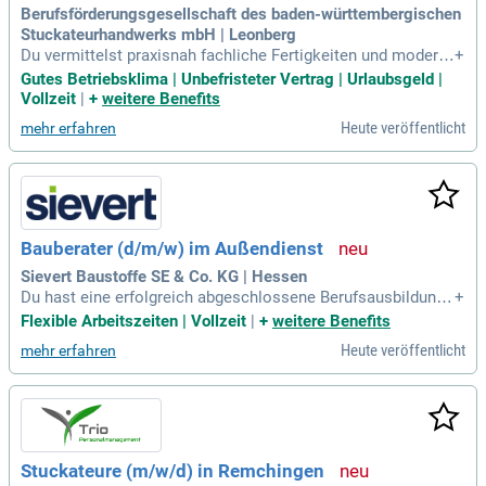
Berufsförderungsgesellschaft des baden-württembergischen
Stuckateurhandwerks mbH | Leonberg
Du vermittelst praxisnah fachliche Fertigkeiten und modern
+
es Know-how im Stuckateurhandwerk; Du unterrichtest Aus
Gutes Betriebsklima | Unbefristeter Vertrag | Urlaubsgeld |
zubildende mit unterschiedlichen Voraussetzungen und Tale
Vollzeit
|
+
weitere Benefits
nten; Du begleitest Auszubildende fachlich und persönlich a
Heute veröffentlicht
mehr erfahren
uf ihrem Weg zu einer
Bauberater (d/m/w) im Außendienst
Sievert Baustoffe SE & Co. KG | Hessen
Du hast eine erfolgreich abgeschlossene Berufsausbildung
+
als Bautechniker (d/m/w), Maurer- /Stuckateurmeister (d/
Flexible Arbeitszeiten | Vollzeit
|
+
weitere Benefits
m/w), GaLaBau (d/m/w) oder ein entsprechendes Hochschu
Heute veröffentlicht
mehr erfahren
lstudium im Bereich Landschaftsarchitektur/Architektur/ Ba
uingenieurwesen absolviert
Stuckateure (m/w/d) in Remchingen