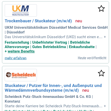
on Versuchen und Neuprodukten gehört zu Ihrem Verantwor
tungsbereich. Sie dokumentieren Ergebnisse sorgfältig und
unterstützen bei der Einführung neuer Produkte. Werden Sie
Teil unseres Teams und gestalten Sie aktiv den Erfolg unser
Trockenbauer / Stuckateur (m/w/d)
er Baustoffe mit!
UKM Universitätsklinikum Düsseldorf Medical Services GmbH
| Düsseldorf
Das Universitätsklinikum Düsseldorf (UKD) sucht einen eng
+
agierten Trockenbauer / Stuckateur (m/w/d) zur Verstärkun
Festanstellung | Unbefristeter Vertrag | Betriebliche
g seines Teams. In einem der größten Krankenhäuser der La
Altersvorsorge | Gutes Betriebsklima | Einkaufsrabatte
|
ndeshauptstadt unterstützen Sie wichtige Klinikabläufe durc
+
weitere Benefits
h Ihre handwerklichen Fähigkeiten. Zu Ihren Aufgaben gehör
Heute veröffentlicht
mehr erfahren
en der Bau von Leichtbauwänden und die Verarbeitung von
Dämmmaterialien. Sie installieren außerdem Trockenbau- u
nd Trennwandsysteme unter Berücksichtigung von Schall- u
nd Brandschutzvorgaben. Ihre Arbeit umfasst das Verkleide
n von Wänden und Decken mit Gipsplatten und anderen Mat
erialien. Werden Sie Teil eines dynamischen Teams und trag
Stuckateur / Putzer für Innen-, und Außenputz und
en Sie zur optimalen Patientenversorgung im Gesundheitsw
Wärmedämmverbundsysteme (m/w/d)
esen bei!
Scheideck Putz-Stuck-Innenausbau GmbH & Co. KG |
Konstanz
Starte deine Karriere bei Scheideck Putz-Stuck-Innenausbau
+
GmbH & Co.! Wir suchen motivierte Stuckateure, Maler oder