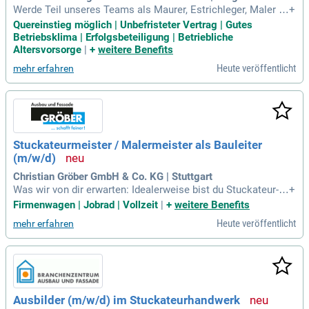
Werde Teil unseres Teams als Maurer, Estrichleger, Maler o
+
der Stuckateur (m/w/d), gerne auch als Quereinsteiger! Bei
Quereinstieg möglich | Unbefristeter Vertrag | Gutes
uns erwartet dich ein unbefristeter Arbeitsvertrag in einem f
Betriebsklima | Erfolgsbeteiligung | Betriebliche
reundschaftlichen Umfeld mit flachen Hierarchien. profitiere
Altersvorsorge
|
+
weitere Benefits
von übertariflicher Bezahlung, Boni und einer Erfolgsprämie
Heute veröffentlicht
mehr erfahren
nach der Probezeit. Wir bieten 30 Tage Urlaub, ein Arbeitszei
tkonto und ganzjährige Tätigkeit ohne Stempelzeiten. Alle
Mitarbeiter erhalten hochwertige Arbeitskleidung, Werkzeug
und gratis Getränke sowie zahlreiche Weiterbildungsmöglic
hkeiten. Zudem gibt es Zuschläge für Montagetätigkeiten u
nd eine betriebliche Altersvorsorge, die den Einstieg erleicht
Stuckateurmeister / Malermeister als Bauleiter
ern.
(m/w/d)
Christian Gröber GmbH & Co. KG | Stuttgart
Was wir von dir erwarten: Idealerweise bist du Stuckateur-/
+
Malermeister oder Architekt; Berufserfahrung auf der Baust
Firmenwagen | Jobrad | Vollzeit
|
+
weitere Benefits
elle und/oder als Bauleiter.
Heute veröffentlicht
mehr erfahren
Ausbilder (m/w/d) im Stuckateurhandwerk