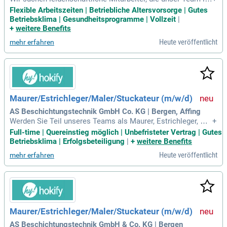
Bauwesen unterstützen. Ihre Aufgaben umfassen anwendun
Flexible Arbeitszeiten | Betriebliche Altersvorsorge | Gutes
gstechnische Bewertungen, Produktentwicklungen und die Ü
Betriebsklima | Gesundheitsprogramme | Vollzeit
|
berprüfung von Reklamationen. Ideale Bewerber bringen ein
+
weitere Benefits
e Ausbildung als Stuckateur, Maler oder Maurer mit, bevorzu
Heute veröffentlicht
mehr erfahren
gt mit Meisterabschluss. Praktische Erfahrung mit Putz- und
Mörtelsystemen ist von Vorteil. Freuen Sie sich auf flexible
Arbeitszeiten, 30 Tage Urlaub und KITA-Zuschüsse. Werden
Sie Teil unseres Erfolges und profitieren Sie von einer betrie
blichen Altersvorsorge!
Maurer/Estrichleger/Maler/Stuckateur (m/w/d)
AS Beschichtungstechnik GmbH Co. KG | Bergen, Affing
Werden Sie Teil unseres Teams als Maurer, Estrichleger, Ma
+
ler oder Stuckateur (m/w/d) – Quereinsteiger sind willkom
Full-time | Quereinstieg möglich | Unbefristeter Vertrag | Gutes
men! Sie bringen handwerkliches Geschick und kreative Pro
Betriebsklima | Erfolgsbeteiligung
|
+
weitere Benefits
blemlösungen mit? Genießen Sie eine unbefristete Anstellu
Heute veröffentlicht
mehr erfahren
ng, flache Hierarchien und ein freundliches Arbeitsumfeld. B
ei uns profitieren Sie von übertariflicher Bezahlung, 30 Tage
n Urlaub und zahlreichen Zusatzleistungen. Ihre Aufgaben u
mfassen den Einbau von Bodenbeschichtungen sowie die K
oordination Ihres Teams. Interessiert? Kontaktieren Sie uns
jetzt und starten Sie Ihre Karriere im Handwerk!
Maurer/Estrichleger/Maler/Stuckateur (m/w/d)
AS Beschichtungstechnik GmbH & Co. KG | Bergen