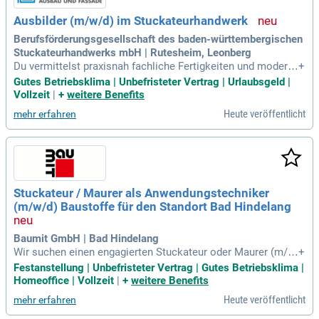
Ausbilder (m/w/d) im Stuckateurhandwerk
Berufsförderungsgesellschaft des baden-württembergischen
Stuckateurhandwerks mbH | Rutesheim, Leonberg
Du vermittelst praxisnah fachliche Fertigkeiten und modern
+
es Know-how im Stuckateurhandwerk; Du unterrichtest Aus
Gutes Betriebsklima | Unbefristeter Vertrag | Urlaubsgeld |
zubildende mit unterschiedlichen Voraussetzungen und Tale
Vollzeit
|
+
weitere Benefits
nten; Du begleitest Auszubildende fachlich und persönlich a
Heute veröffentlicht
mehr erfahren
uf ihrem Weg zu einer
Stuckateur / Maurer als Anwendungstechniker
(m/w/d) Baustoffe für den Standort Bad Hindelang
Baumit GmbH | Bad Hindelang
Wir suchen einen engagierten Stuckateur oder Maurer (m/
+
w/d) als Anwendungstechniker in Bad Hindelang. Ihre Aufga
Festanstellung | Unbefristeter Vertrag | Gutes Betriebsklima |
be umfasst die Prüfung unseres Produktportfolios hinsichtli
Homeoffice | Vollzeit
|
+
weitere Benefits
ch Verarbeitbarkeit und Qualität. Sie analysieren Produkt- un
Heute veröffentlicht
mehr erfahren
d Rohstoffeigenschaften, erkennen Optimierungspotenziale
und tragen zur Weiterentwicklung bei. Auch die Begleitung v