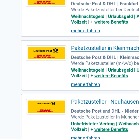
Deutsche Post & DHL | Frankfur
Werde Paketzusteller bei Deutsch
nd eine bezahlte Einweisung, dam
Weihnachtsgeld | Urlaubsgeld | Ar
chancen, wie beispielsweise Stand
Vollzeit
|
+
weitere Benefits
bliche Altersvorsorge und Rabat
mehr erfahren
egegnest täglich netten Menschen
Paketzusteller in Kleinma
Deutsche Post & DHL | Kleinma
Werde Paketzusteller (m/w/d) bei
Weihnachtsgeld. Genieße bis zu 33
Weihnachtsgeld | Urlaubsgeld | Un
efristet in Vollzeit und erlebe 
Vollzeit
|
+
weitere Benefits
eine bezahlte Einweisung, um op
mehr erfahren
führen. Erlebe den Kontakt zu f
Paketzusteller - Neuhause
Deutsche Post und DHL - Niede
Werde Paketzusteller in München
2 €, inklusive Weihnachts- und R
Unbefristeter Vertrag | Weihnacht
ünktliche Gehaltszahlungen sowi
Vollzeit
|
+
weitere Benefits
deine Aufgaben vorbereitet wirst
mehr erfahren