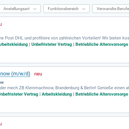
Anstellungsart
Funktionsbereich
Verwandte Beruf
e Post DHL und profitiere von zahlreichen Vorteilen! Wir bieten ko
isung, damit du bestens vorbereitet bist. Bei guten Leistungen gi
beitskleidung | Unbefristeter Vertrag | Betriebliche Altersvorsorge 
spielsweise zum Standortleiter. Genieße attraktive Mitarbeiterangeb
 fünf Werktagen in der Woche mit modernen Fahrzeugen unterwegs s
iger, Rentner oder Student – bei uns bist du herzlich willkommen, 
chnow (m/w/d)
ow
 der mech ZB Kleinmachnow, Brandenburg & Berlin! Genieße einen at
atsgehalts. Profitiere von bis zu 332,34 € Urlaubsgeld und pünktlic
befristeter Vertrag | Arbeitskleidung | Betriebliche Altersvorsorge 
e Einarbeitung und Möglichkeiten zur unbefristeten Übernahme. Entwi
nsere attraktiven Mitarbeiterangebote wie betriebliche Altersvorsorg