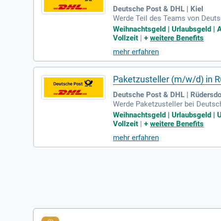
Deutsche Post & DHL | Kiel
Werde Teil des Teams von Deutsc
eisung, die dich optimal auf dei
Weihnachtsgeld | Urlaubsgeld | Ar
wie eine betriebliche Altersvors
Vollzeit
|
+
weitere Benefits
lungschancen, zum Beispiel als 
mehr erfahren
ferst alles, vom Sneaker bis zum
Paketzusteller (m/w/d) in 
Deutsche Post & DHL | Rüdersdor
Werde Paketzusteller bei Deutsc
chts- und Urlaubsgeldern. Du hast
Weihnachtsgeld | Urlaubsgeld | Un
e Einweisung. Deine Sicherheit 
Vollzeit
|
+
weitere Benefits
stellen wir dir hochwertige Arbe
mehr erfahren
fristete Übernahme oder Position
n fünf Werktagen.