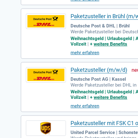
en Leistungen weiter, bis hin zur
sorge.
Paketzusteller in Brühl (m/
Deutsche Post & DHL | Brühl
Werde Paketzusteller bei Deutsch
hlte, ausführliche Einweisung. B
Weihnachtsgeld | Urlaubsgeld | Ar
ndortleiter. Genieße attraktive M
Vollzeit
|
+
weitere Benefits
bietern. Du bist an fünf Werktag
mehr erfahren
ent – bei uns zählt, wer du bist!
Paketzusteller (m/w/d)
Deutsche Post AG | Kassel
Werde Paketzusteller bei DHL in 
d und großzügiges Weihnachtsgeld
Weihnachtsgeld | Urlaubsgeld | Ar
Überstunden können ausgezahlt w
Vollzeit
|
+
weitere Benefits
nd unbefristete Verträge mit Ent
mehr erfahren
svorsorge und Rabatte bei divers
Paketzusteller mit FSK C1 o
United Parcel Service | Schonste