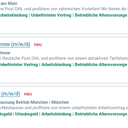
t am Main
e Post DHL und profitiere von zahlreichen Vorteilen! Wir bieten di
it du optimal vorbereitet bist. Bei guter Leistung hast du die Chan
beitskleidung | Unbefristeter Vertrag | Betriebliche Altersvorsorge 
ortleiter. Zusätzlich erwarten dich attraktive Mitarbeiterangebote, 
te bei Mobilfunkanbietern. Du bist an fünf Werktagen in der Woche
. Egal, ob Quereinsteiger, Rentner oder Student, bei uns bist du w
chnow (m/w/d)
chnow
 Deutsche Post DHL und profitiere von einem attraktiven Tarifstund
2,34 € Urlaubsgeld im Juli und sichere dir einen krisensicheren Arb
befristeter Vertrag | Arbeitskleidung | Betriebliche Altersvorsorge 
pünktliche Gehaltszahlungen sowie garantierte Gehaltssteigerungen. 
timal vorbereitet zu sein. Gute Leistungen können zu unbefristete
reundlichen Menschen und genieße moderne Fahrzeuge an fünf Werk
n (m/w/d)
rlassung Betrieb München | München
-Neuhausen und profitiere von einem unbefristeten Arbeitsvertrag 
egionalzulagen. Starte sofort in Vollzeit mit 38,5 Stunden pro Woch
sgeld | Urlaubsgeld | Arbeitskleidung | Betriebliche Altersvorsorge 
e garantierte Gehaltssteigerungen. Unsere umfassende, bezahlte Ei
. Genieße zudem Vorteile wie Urlaubsgeld und kostenlose hochwerti