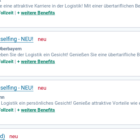
t
eine attraktive Karriere in der Logistik! Mit einer übertariflichen 
ts wie Urlaubsgeld und Weihnachtsgeld, bist du bestens versorgt. 
ollzeit
|
+
weitere Benefits
cherung und Altersvorsorge. Dabei bieten wir dir auch ein Leasingfa
 und Abholen von Paketen sowie die Abrechnung von Nachnahmegeb
igen Teams zu werden!
selfing - NEU!
 Oberbayern
ben Sie der Logistik ein Gesicht! Genießen Sie eine übertarifliche 
von tariflichem Urlaubsgeld und Weihnachtsgeld bereits im ersten J
ollzeit
|
+
weitere Benefits
 und die Möglichkeit eines Leasingfahrrads für die private Nutzung
 die Annahme von Nachnahmegebühren. Wenn Sie mindestens 18 Jahr
selfing - NEU!
Inn
Logistik ein persönliches Gesicht! Genieße attraktive Vorteile wie e
 bezahlte Mehrarbeit. Du erhältst Urlaubsgeld im Juni sowie Weihn
ollzeit
|
+
weitere Benefits
ner betrieblichen Krankenversicherung und Altersvorsorge profitier
nd exklusive Rabatte bei zahlreichen Marken. Deine Aufgaben umfa
estens 18 Jahre alt sein.
/d)