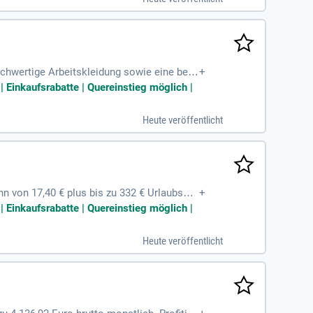
e Fahrradleasing und betriebliche Altersvor
ochwertige Arbeitskleidung sowie eine beza
+
nahme und Karriereentwicklung, wie zum Sta
| Einkaufsrabatte | Quereinstieg möglich |
 Altersvorsorge und Rabatte bei Mobilfunkan
chen. Ob Quereinsteiger, Rentner oder Stud
Heute veröffentlicht
hn von 17,40 € plus bis zu 332 € Urlaubsgel
+
re von einem krisensicheren Arbeitsplatz.
| Einkaufsrabatte | Quereinstieg möglich |
lt. Wir bieten eine bezahlte Einweisung u
angebote, darunter eine betriebliche Alter
Heute veröffentlicht