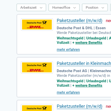
Arbeitszeit
Homeoffice
Position
Paketzusteller (m/w/d)
Deutsche Post & DHL | Essen
Werde Paketzusteller bei Deutsch
eine umfassende, bezahlte Einwe
Weihnachtsgeld | Urlaubsgeld | Ar
twicklungsmöglichkeiten, wie bei
Vollzeit
|
+
weitere Benefits
und Fahrradleasing. Du wirst an
mehr erfahren
icher zuzustellen. Ob Quereinste
h!
Paketzusteller in Kleinma
Deutsche Post AG | Kleinmachn
Werde Paketzusteller (m/w/d) in
7,92 € inklusive 50% des 13. Mon
Weihnachtsgeld | Urlaubsgeld | Un
ge Arbeitskleidung, eine bezahlt
Vollzeit
|
+
weitere Benefits
Standortleiter! Nutze außerdem u
mehr erfahren
sicheren Job!
Paketzusteller (m/w/d)