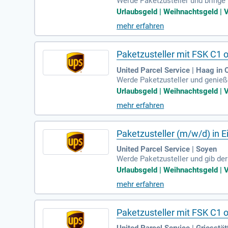
Werde Paketzusteller und bringe 
e von bezahlter Mehrarbeit, Url
Urlaubsgeld | Weihnachtsgeld | V
riebliche Krankenversicherung, 
mehr erfahren
ieferung und Abholung von Pake
ntag bis Freitag ab etwa 08:30 Uh
Paketzusteller mit FSK C1 o
United Parcel Service | Haag in
Werde Paketzusteller und genieße 
hlte Mehrarbeit und tarifliches 
Urlaubsgeld | Weihnachtsgeld | V
nach 24 Monaten. Auch ein Leasi
mehr erfahren
holen von Paketen sowie die An
bist – starte jetzt in eine spanne
Paketzusteller (m/w/d) in Ei
United Parcel Service | Soyen
Werde Paketzusteller und gib der 
nd weiteren attraktiven Leistun
Urlaubsgeld | Weihnachtsgeld | V
icherung und Altersvorsorge sow
mehr erfahren
aketen. Arbeite von Montag bis F
ahre alt bist – bewirb dich jetzt!
Paketzusteller mit FSK C1 o