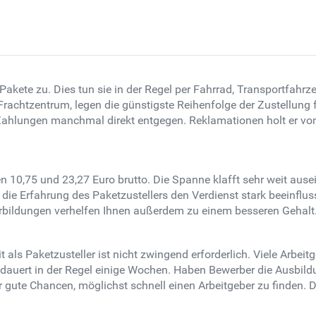
Pakete zu. Dies tun sie in der Regel per Fahrrad, Transportfahr
 Frachtzentrum, legen die günstigste Reihenfolge der Zustellung
 Zahlungen manchmal direkt entgegen. Reklamationen holt er vo
n 10,75 und 23,27 Euro brutto. Die Spanne klafft sehr weit ausei
ie Erfahrung des Paketzustellers den Verdienst stark beeinflusse
erbildungen verhelfen Ihnen außerdem zu einem besseren Gehalt
als Paketzusteller ist nicht zwingend erforderlich. Viele Arbeit
e dauert in der Regel einige Wochen. Haben Bewerber die Ausbildu
gute Chancen, möglichst schnell einen Arbeitgeber zu finden. Di