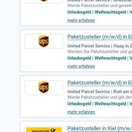
United Parcel Service | Griesstät
Werde Paketzusteller und genieße 
onatlich und zusätzlichen Benefi
Urlaubsgeld | Weihnachtsgeld | V
f eine betriebliche Krankenversi
mehr erfahren
fgaben umfassen das Ausliefern
lt sein, um Teil unseres großart
Paketzusteller (m/w/d) in Ei
United Parcel Service | Haag in
Werden Sie Paketzusteller und ge
onatlich. Zudem profitieren Sie 
Urlaubsgeld | Weihnachtsgeld | V
betriebliche Krankenversicherung
mehr erfahren
und Abholung von Paketen sowie
bung!
Paketzusteller (m/w/d) in Ei
United Parcel Service | Rott am 
Werde Paketzusteller und gib der 
36,92 Euro brutto monatlich und
Urlaubsgeld | Weihnachtsgeld | V
Nach 24 Monaten kannst du von ei
mehr erfahren
private Nutzung zur Verfügung u
n von Paketen – du solltest mind
Paketzusteller in Kiel (m/w