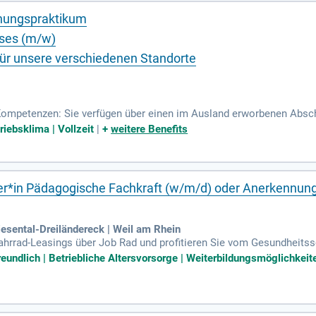
nnungspraktikum
ses (m/w)
Für unsere verschiedenen Standorte
 Kompetenzen: Sie verfügen über einen im Ausland erworbenen Abschl
en sich in einem Anerkennungs- bzw.
riebsklima | Vollzeit
|
+
weitere Benefits
her*in Pädagogische Fachkraft (w/m/d) oder Anerkennung
esental-Dreiländereck | Weil am Rhein
ahrrad-Leasings über Job Rad und profitieren Sie vom Gesundheitssc
holischen Erziehung basiert. Sie sind kreativ und haben Freude an 
reundlich | Betriebliche Altersvorsorge | Weiterbildungsmöglichkeite
Teamarbeit und ein wertschätzender Umgang sind uns wichtig. Wir un
ben Sie sich jetzt unter Info@vst-schopfheim.de oder kontaktieren 