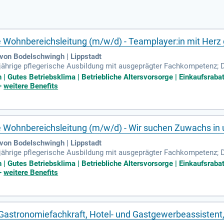
e Wohnbereichsleitung (m/w/d) - Teamplayer:in mit Herz
von Bodelschwingh | Lippstadt
ijährige pflegerische Ausbildung mit ausgeprägter Fachkompetenz;
t motiviert, Dich persönlich und fachlich weiterzuentwickeln; Du kan
 Gutes Betriebsklima | Betriebliche Altersvorsorge | Einkaufsrabat
+
weitere Benefits
ee Wohnbereichsleitung (m/w/d) - Wir suchen Zuwachs i
von Bodelschwingh | Lippstadt
ijährige pflegerische Ausbildung mit ausgeprägter Fachkompetenz;
t motiviert, Dich persönlich und fachlich weiterzuentwickeln; Du kan
 Gutes Betriebsklima | Betriebliche Altersvorsorge | Einkaufsrabat
+
weitere Benefits
 Gastronomiefachkraft, Hotel- und Gastgewerbeassistent,