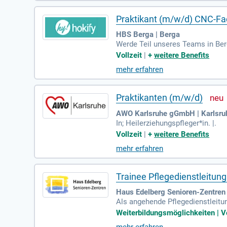
Praktikant (m/w/d) CNC-Fa
HBS Berga | Berga
Werde Teil unseres Teams in Berg
Erfahrungen in der CNC-Technik
Vollzeit
|
+
weitere Benefits
n. Zudem wirst du Werkstücke mes
mehr erfahren
ertigte Teile auf Maßhaltigkeit 
wichtiger Bestandteil deiner Ausb
Praktikanten (m/w/d)
AWO Karlsruhe gGmbH | Karlsru
In; Heilerziehungspfleger*in. |.
Vollzeit
|
+
weitere Benefits
mehr erfahren
Trainee Pflegedienstleitun
Haus Edelberg Senioren-Zentren 
Als angehende Pflegedienstleitu
fgaben umfassen die Sicherstell
Weiterbildungsmöglichkeiten | Vo
sind entscheidend, während Sie A