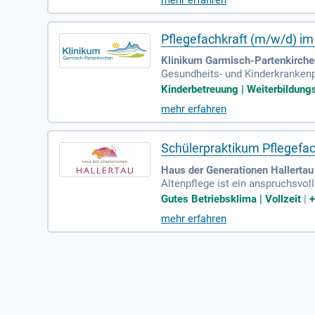
mehr erfahren
und stimmen sich eng mit anderen
mindestens zwei Jahren Berufserf
möglichen regionale Mobilität.
Pflegefachkraft (m/w/d) i
Klinikum Garmisch-Partenkirche
Gesundheits- und Kinderkrankenpf
Kinderbetreuung | Weiterbildungs
mehr erfahren
Schülerpraktikum Pflegefa
Haus der Generationen Hallertau
Altenpflege ist ein anspruchsvoll
erstützt du hilfsbedürftige Mens
Gutes Betriebsklima | Vollzeit
|
rtigkeiten unerlässlich, sonder
mehr erfahren
Pflegebedürftigen ist entscheide
ginne jetzt deine Karriere in der