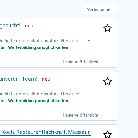
Sortieren
 gesucht!
 Du bist kommunikationsstark, Herz und Hu
+
nst Dich gut in
te | Weiterbildungsmöglichkeiten |
Heute veröffentlicht
n unserem Team!
 Du bist kommunikationsstark, Herz und Hu
+
nst Dich gut in
te | Weiterbildungsmöglichkeiten |
Heute veröffentlicht
 Koch, Restaurantfachkraft, Masseur,