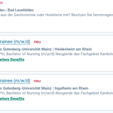
den | Bad Leonfelden
g aus der Gastronomie oder Hotellerie mit? Besitzen Sie hervorrage
sind Sie bei uns genau richtig! Bewerben Sie sich jetzt und werden
Trainee (m/w/d)
es Gutenberg-Universität Mainz | Heidesheim am Rhein
*in, Bachelor of Nursing (m/w/d) Neugierde das Fachgebiet Kardiol
nverantwortliches Arbeiten Bereitschaft zur Zusammenarbeit in ei
eitere Benefits
Trainee (m/w/d)
s Gutenberg-Universität Mainz | Ingelheim am Rhein
*in, Bachelor of Nursing (m/w/d) Neugierde das Fachgebiet Kardiol
nverantwortliches Arbeiten Bereitschaft zur Zusammenarbeit in ei
eitere Benefits