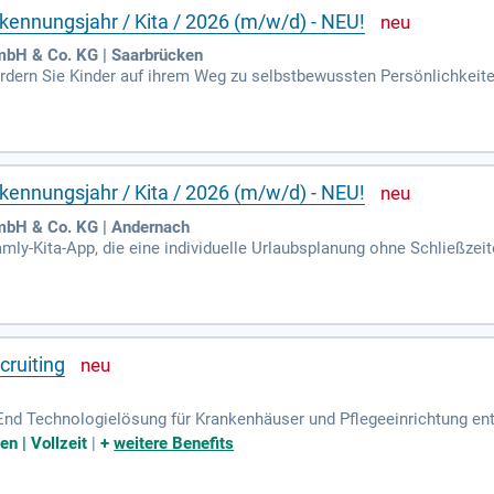
kennungsjahr / Kita / 2026 (m/w/d) - NEU!
bH & Co. KG | Saarbrücken
ördern Sie Kinder auf ihrem Weg zu selbstbewussten Persönlichkeit
und Erziehung. Sie unterstützen das Team bei der Planung innovativ
m Erzieher, gepaart mit einem werteorientierten Verständnis von To
ird die kleinen Forscher inspirieren. Wenn Sie diese Fähigkeiten mi
kennungsjahr / Kita / 2026 (m/w/d) - NEU!
bH & Co. KG | Andernach
amly-Kita-App, die eine individuelle Urlaubsplanung ohne Schließzei
 und deren Entwicklung. Neben Berufserfahrung sind auch Soft Skil
 Ihre berufliche Laufbahn und bieten vielfältige pädagogische Ansät
ven und streben langfristige Beschäftigungsverhältnisse an. Wenn Sie
e kennenzulernen!
cruiting
-End Technologielösung für Krankenhäuser und Pflegeeinrichtung ent
 und nachhaltig zu integrieren.
en | Vollzeit
|
+
weitere Benefits