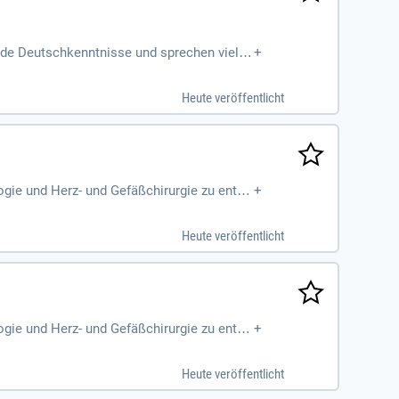
nde Deutschkenntnisse und sprechen viellei
+
 Sie Teil unseres Teams!
Heute veröffentlicht
ogie und Herz- und Gefäßchirurgie zu entde
+
nem multiprofessionellen
Heute veröffentlicht
ogie und Herz- und Gefäßchirurgie zu entde
+
nem multiprofessionellen
Heute veröffentlicht