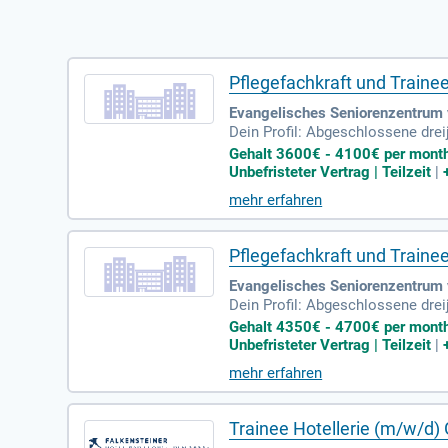
Pflegefachkraft und Traine
Evangelisches Seniorenzentrum 
Dein Profil: Abgeschlossene dre
mor begleiten Deinen Tag; Du bis
Gehalt 3600€ - 4100€ per month |
Unbefristeter Vertrag | Teilzeit
|
mehr erfahren
Pflegefachkraft und Train
Evangelisches Seniorenzentrum 
Dein Profil: Abgeschlossene dre
mor begleiten Deinen Tag; Du bis
Gehalt 4350€ - 4700€ per month |
Unbefristeter Vertrag | Teilzeit
|
mehr erfahren
Trainee Hotellerie (m/w/d)