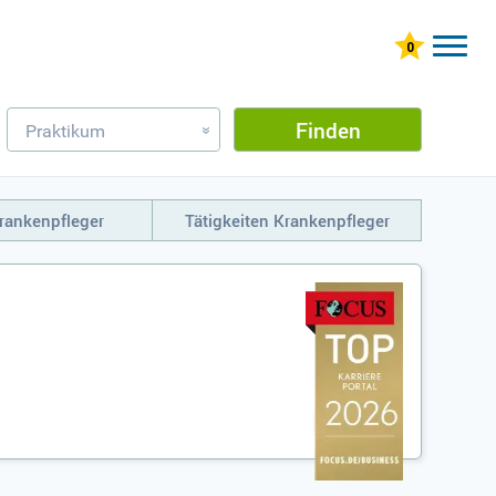
Finden
Praktikum
»
rankenpfleger
Tätigkeiten Krankenpfleger