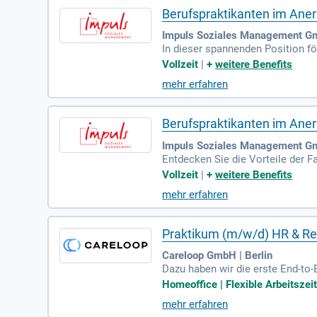
Berufspraktikanten im Aner
Impuls Soziales Management Gm
In dieser spannenden Position f
g kreativer Projekte in Bildung 
Vollzeit
|
+
weitere Benefits
ussetzung ist eine Ausbildung zu
mehr erfahren
g für das Lernen und Entdecken w
g!
Berufspraktikanten im Aner
Impuls Soziales Management Gm
Entdecken Sie die Vorteile der F
Wert auf unsere Nachwuchskräfte
Vollzeit
|
+
weitere Benefits
nterstützen Sie beim Einstieg in
mehr erfahren
ieren wir Ihre Zukunftsperspekti
Online-Bewerbung und darauf, Si
Praktikum (m/w/d) HR & Re
Careloop GmbH | Berlin
Dazu haben wir die erste End-to
sonal zu rekrutieren, auszubilden
Homeoffice | Flexible Arbeitszeit
mehr erfahren