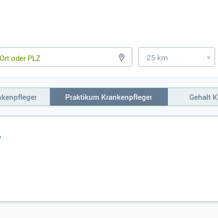
25 km
»
nkenpfleger
Praktikum Krankenpfleger
Gehalt K
r