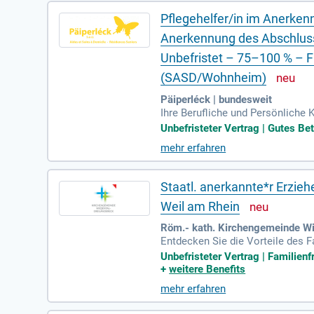
Pflegehelfer/in im Anerke
Anerkennung des Abschlus
Unbefristet – 75–100 % – 
(SASD/Wohnheim)
Päiperléck | bundesweit
Ihre Berufliche und Persönliche
in (Aide-soignant/e); Sie befind
Unbefristeter Vertrag | Gutes Bet
mehr erfahren
Staatl. anerkannte*r Erzie
Weil am Rhein
Röm.- kath. Kirchengemeinde Wi
Entdecken Sie die Vorteile des F
feld, das auf den Werten der kat
Unbefristeter Vertrag | Familienf
sind Sie bei uns genau richtig! 
+
weitere Benefits
rten- oder Krippenplätzen. Bewer
mehr erfahren