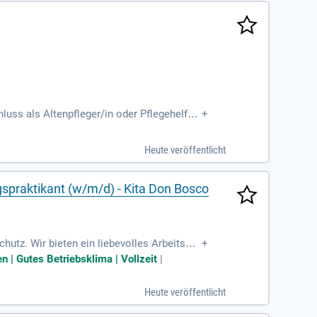
uss als Altenpfleger/in oder Pflegehelfer/
+
Heute veröffentlicht
spraktikant (w/m/d) - Kita Don Bosco
hutz. Wir bieten ein liebevolles Arbeitsum
+
der pädagogischen Arbeit mit Kindern? Dann
n | Gutes Betriebsklima | Vollzeit
|
terstützen Sie bei der Suche nach Kinderga
Sie uns für Fragen unter 07621/73093.
Heute veröffentlicht