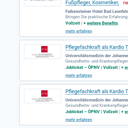
Fußpfleger, Kosmetiker,
Falkensteiner Hotel Bad Leonfel
Bringen Sie praktische Erfahrun
cht noch weitere Sprachen? Dann 
Vollzeit
|
+
weitere Benefits
mehr erfahren
Pflegefachkraft als Kardio 
Universitätsmedizin der Johann
Gesundheits- und Krankenpfleger
cken Selbstständiges sowie eige
Jobticket – ÖPNV | Vollzeit
|
+
w
mehr erfahren
Pflegefachkraft als Kardio 
Universitätsmedizin der Johanne
Gesundheits- und Krankenpfleger
cken Selbstständiges sowie eige
Jobticket – ÖPNV | Vollzeit
|
+
w
mehr erfahren