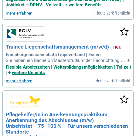
Jobticket – ÖPNV | Vollzeit
|
+
weitere Benefits
Heute veröffentlicht
mehr erfahren
Trainee Liegenschaftsmanagement (m/w/d)
Emschergenossenschaft/Lippeverband | Essen
Sie haben ein Bachelor/Masterstudium der Fachrichtung Ve
+
rmessungswesen, Raumplanung oder einer vergleichbaren F
Flexible Arbeitszeiten | Weiterbildungsmöglichkeiten | Teilzeit
achrichtung erfolgreich absolviert; Sie haben erste Kenntnis
|
+
weitere Benefits
se erworben durch Praktika z.B. in der Bearbeitung von Grun
Heute veröffentlicht
mehr erfahren
dstücksentwicklungen
Pflegehelfer/in im Anerkennungspraktikum
Anerkennung des Abschlusses (m/w)
Unbefristet – 75–100 % – Für unsere verschiedenen
Standorte