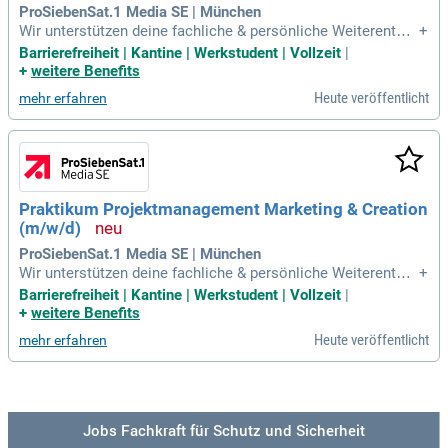
ProSiebenSat.1 Media SE | München
Wir unterstützen deine fachliche & persönliche Weiterentwic
+
klung on the job. Mehr zu unserem Bewerbungsprozess find
Barrierefreiheit | Kantine | Werkstudent | Vollzeit
|
est du [hier] (https://karriere.prosiebensat1.com/deine-bewe
+
weitere Benefits
rbung).
Heute veröffentlicht
mehr erfahren
Praktikum Projektmanagement Marketing & Creation
(m/w/d)
ProSiebenSat.1 Media SE | München
Wir unterstützen deine fachliche & persönliche Weiterentwic
+
klung on the job. Mehr zu unserem Bewerbungsprozess find
Barrierefreiheit | Kantine | Werkstudent | Vollzeit
|
est du [hier] (https://karriere.prosiebensat1.com/deine-bewe
+
weitere Benefits
rbung).
Heute veröffentlicht
mehr erfahren
Jobs Fachkraft für Schutz und Sicherheit