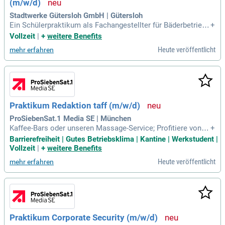
(m/w/d)
Stadtwerke Gütersloh GmbH | Gütersloh
Ein Schülerpraktikum als Fachangestellter für Bäderbetriebe
+
(m/w/d) bietet spannende Einblicke in die Welt der Wasser
Vollzeit
|
+
weitere Benefits
wirtschaft. Praktikanten lernen, wie man den Badebetrieb or
Heute veröffentlicht
mehr erfahren
ganisiert und die Badewasserqualität überwacht. Zu den Auf
gaben gehören auch die Pflege und Wartung der Bäder und F
reizeiteinrichtungen. Sicherheit und Erste-Hilfe-Maßnahmen
sind ebenfalls zentrale Bestandteile des Berufs. Zudem wer
den Besucherwünsche erkannt und mit Angeboten für Sport
und Spaß umgesetzt. Bewirb dich jetzt für dein Praktikum un
Praktikum Redaktion taff (m/w/d)
d entdecke die vielfältigen Möglichkeiten in diesem Berufsf
eld!
ProSiebenSat.1 Media SE | München
Kaffee-Bars oder unseren Massage-Service; Profitiere von ei
+
ner stark vergünstigten, deutschlandweiten Mitgliedschaft b
Barrierefreiheit | Gutes Betriebsklima | Kantine | Werkstudent |
ei Urban Sports Club sowie zahlreichen weiteren Sonderrab
Vollzeit
|
+
weitere Benefits
atten bei unseren Partnern; Damit du auch außerhalb von dei
Heute veröffentlicht
mehr erfahren
nem Bereich neue Leute
Praktikum Corporate Security (m/w/d)