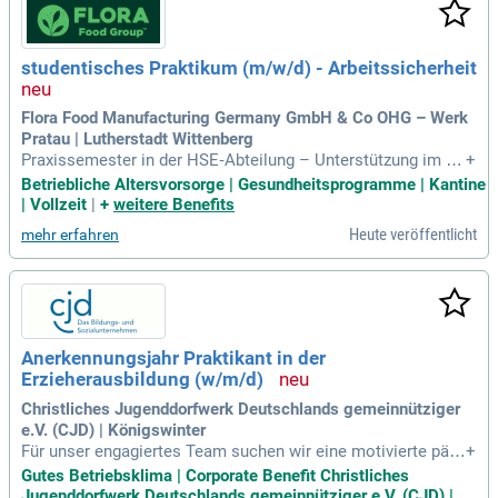
studentisches Praktikum (m/w/d) - Arbeitssicherheit
Flora Food Manufacturing Germany GmbH & Co OHG – Werk
Pratau | Lutherstadt Wittenberg
Praxissemester in der HSE‑Abteilung – Unterstützung im Be
+
reich Risikoanalysen: Für unser Werk in Pratau bei Luthersta
Betriebliche Altersvorsorge | Gesundheitsprogramme | Kantine
dt Wittenberg suchen wir zur Unterstützung unserer lokalen
| Vollzeit
|
+
weitere Benefits
Fachkraft für Arbeitssicherheit einen engagierten Praktikant
Heute veröffentlicht
mehr erfahren
en (m/w/d).
Anerkennungsjahr Praktikant in der
Erzieherausbildung (w/m/d)
Christliches Jugenddorfwerk Deutschlands gemeinnütziger
e.V. (CJD) | Königswinter
Für unser engagiertes Team suchen wir eine motivierte päd
+
agogische Fachkraft im Anerkennungsjahr, die den Kita-Allta
Gutes Betriebsklima | Corporate Benefit Christliches
g mit kreativen Ideen und liebevoller Begleitung bereichert.
Jugenddorfwerk Deutschlands gemeinnütziger e.V. (CJD) |