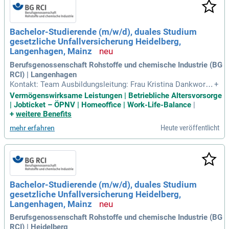
n Aufgaben gehört die Bewachung von Zügen und die Verhin
derung von Sachschäden. Zudem kontrollierst du die Sicher
heit in unseren DB-Gebäuden und bei Veranstaltungen. Vora
Bachelor-Studierende (m/w/d), duales Studium
ussetzung ist ein anerkannter Schulabschluss und gute Deu
gesetzliche Unfallversicherung Heidelberg,
tschkenntnisse (mindestens B2).
Langenhagen, Mainz
Berufsgenossenschaft Rohstoffe und chemische Industrie (BG
RCI) | Langenhagen
Kontakt: Team Ausbildungsleitung: Frau Kristina Dankworth;
+
Telefon: 06221 5108-46622. Frau Andrea Barthel; Telefon: 06
Vermögenswirksame Leistungen | Betriebliche Altersvorsorge
221 5108-46621. Weitere Infos unter: www.bgrci.de/karriere-
| Jobticket – ÖPNV | Homeoffice | Work-Life-Balance
|
portal/studium.
+
weitere Benefits
Heute veröffentlicht
mehr erfahren
Bachelor-Studierende (m/w/d), duales Studium
gesetzliche Unfallversicherung Heidelberg,
Langenhagen, Mainz
Berufsgenossenschaft Rohstoffe und chemische Industrie (BG
RCI) | Heidelberg