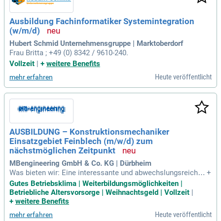
r 1.247 € und im dritten Jahr 1.507 €. Zu den Schwerpunkten
gehören die Organisation von Arbeitsabläufen, Netzwerkpla
Ausbildung Fachinformatiker Systemintegration
nung und Datenschutzkonzepte. Für weitere Informationen k
(w/m/d)
ontaktieren Sie bitte Frau Britta unter +49 (0) 8342 / 9610-24
0.
Hubert Schmid Unternehmensgruppe | Marktoberdorf
Frau Britta ; +49 (0) 8342 / 9610-240.
Vollzeit
|
+
weitere Benefits
Heute veröffentlicht
mehr erfahren
AUSBILDUNG – Konstruktionsmechaniker
Einsatzgebiet Feinblech (m/w/d) zum
nächstmöglichen Zeitpunkt
MBengineering GmbH & Co. KG | Dürbheim
Was bieten wir: Eine interessante und abwechslungsreiche
+
Tätigkeit; Einen sicheren Arbeitsplatz in einem familiären Ar
Gutes Betriebsklima | Weiterbildungsmöglichkeiten |
beitsumfeld; Eine hochwertige und umfassende Ausbildung;
Betriebliche Altersvorsorge | Weihnachtsgeld | Vollzeit
|
Die Chance als qualifizierte Fachkraft übernommen zu werd
+
weitere Benefits
en; Vergütung nach
Heute veröffentlicht
mehr erfahren