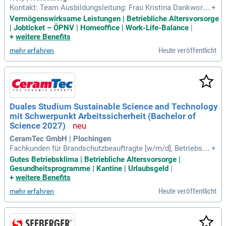
Kontakt: Team Ausbildungsleitung: Frau Kristina Dankworth;
+
Telefon: 06221 5108-46622. Frau Andrea Barthel; Telefon: 06
Vermögenswirksame Leistungen | Betriebliche Altersvorsorge
221 5108-46621. Weitere Infos unter: www.bgrci.de/karriere-
| Jobticket – ÖPNV | Homeoffice | Work-Life-Balance
|
portal/studium.
+
weitere Benefits
Heute veröffentlicht
mehr erfahren
Duales Studium Sustainable Science and Technology
mit Schwerpunkt Arbeitssicherheit (Bachelor of
Science 2027)
CeramTec GmbH | Plochingen
Fachkunden für Brandschutzbeauftragte [w/m/d], Betriebsbe
+
auftragte [w/m/d] für Abfall oder Gewässerschutz sowie für
Gutes Betriebsklima | Betriebliche Altersvorsorge |
die Fachkraft [w/m/d] für Arbeitssicherheit).
Gesundheitsprogramme | Kantine | Urlaubsgeld
|
+
weitere Benefits
Heute veröffentlicht
mehr erfahren