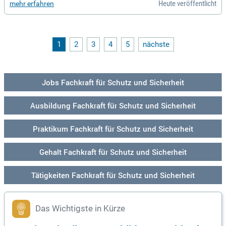
Heute veröffentlicht
mehr erfahren
wir über 350.000 Sendungen und bewegen 2.500 Tonnen Fra
cht. Mit deinem Beitrag garantierst du, dass wichtige Sendu
ngen weltweit ankommen. Profitiere von einem dynamische
n Arbeitsumfeld und starte deine Karriere an einem einzigart
igen Standort. Lass die Welt nicht stillstehen – bewirb dich j
1
2
3
4
5
nächste
etzt und gestalte die Zukunft der Luftfracht mit!
Jobs Fachkraft für Schutz und Sicherheit
Ausbildung Fachkraft für Schutz und Sicherheit
Praktikum Fachkraft für Schutz und Sicherheit
Gehalt Fachkraft für Schutz und Sicherheit
Tätigkeiten Fachkraft für Schutz und Sicherheit
Das Wichtigste in Kürze