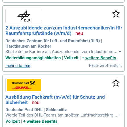
2 Auszubildende zur/zum Industriemechaniker/in für
Raumfahrtprüfstände (w/m/d)
Deutsches Zentrum für Luft- und Raumfahrt (DLR) |
Hardthausen am Kocher
Starte deine Karriere als Auszubildender zum Industriemech
+
aniker (m/w/d) für Raumfahrtprüfstände im Deutschen Zentr
Weiterbildungsmöglichkeiten | Vollzeit
|
+
weitere Benefits
um für Luft- und Raumfahrt (DLR) in Lampoldshausen! Der A
Heute veröffentlicht
mehr erfahren
usbildungsbeginn ist am 01.09.2026 und dauert 3,5 Jahre bei
voller Vergütung nach Tarif des öffentlichen Dienstes. Bei D
LR erwartet dich eine inspirierende Arbeitsumgebung mit 1
2.000 Mitarbeitenden aus 100 Nationen. Erforsche innovativ
e Technologien, die die Zukunft der Luft- und Raumfahrt ges
talten. Nutze die Chance, an nachhaltigen Lösungen für glob
Ausbildung Fachkraft (m/w/d) für Schutz und
ale Herausforderungen zu arbeiten. Bewirb dich jetzt und we
Sicherheit
rde Teil dieser faszinierenden Mission!
Deutsche Post DHL | Schkeuditz
Werde Teil des DHL-Teams am größten Luftfrachtdrehkreuz
+
in Leipzig! Als Fachkraft (m/w/d) für Schutz und Sicherheit s
Vollzeit
|
+
weitere Benefits
icherst du einen reibungslosen Ablauf. Jede Nacht sortieren