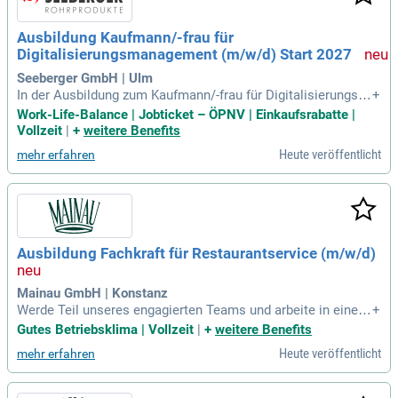
Ausbildung Kaufmann/-frau für
Digitalisierungsmanagement (m/w/d) Start 2027
Seeberger GmbH | Ulm
In der Ausbildung zum Kaufmann/-frau für Digitalisierungsm
+
anagement (m/w/d) wirst Du zum Bindeglied zwischen IT un
Work-Life-Balance | Jobticket – ÖPNV | Einkaufsrabatte |
d Fachbereichen. Du entwickelst digitale Lösungen, analysie
Vollzeit
|
+
weitere Benefits
rst Geschäftsprozesse und begleitest spannende Digitalisie
Heute veröffentlicht
mehr erfahren
rungsprojekte. Dabei erkennst Du Optimierungspotenziale u
nd wertest Daten für strategische Entscheidungen aus. Du u
nterstützt bei der Auswahl und Einführung von IT-Systemen
und berätst Anwenderinnen sowie Anwender bei digitalen A
nwendungen. Zudem lernst Du wichtige Themen wie Datens
chutz und Informationssicherheit kennen. Ein guter mittlerer
Ausbildung Fachkraft für Restaurantservice (m/w/d)
Bildungsabschluss oder Abitur ist Voraussetzung für diesen
zukunftsorientierten Beruf.
Mainau GmbH | Konstanz
Werde Teil unseres engagierten Teams und arbeite in einem
+
nachhaltig geführten Unternehmen! In der Ausbildung zur Fa
Gutes Betriebsklima | Vollzeit
|
+
weitere Benefits
chkraft für Restaurantservice (m/w/d) lernst Du, den täglich
Heute veröffentlicht
mehr erfahren
en Ablauf in unseren Restaurants zu organisieren. Zu Deine
n Aufgaben gehören das fachgerechte Servieren von Speise
n und Getränken sowie die Vorbereitung spektakulärer Vera