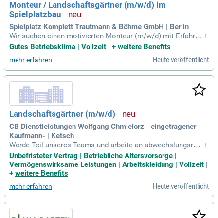
Monteur / Landschaftsgärtner (m/w/d) im
rnehmens im Bereich der Bewässerungstechnik zu werden!
Spielplatzbau
Spielplatz Komplett Trautmann & Böhme GmbH | Berlin
Wir suchen einen motivierten Monteur (m/w/d) mit Erfahrun
+
g im Garten- und Landschaftsbau. Deine Aufgaben umfasse
Gutes Betriebsklima | Vollzeit
|
+
weitere Benefits
n den Aufbau von Spielplatzgeräten sowie vielfältige Garten-
Heute veröffentlicht
mehr erfahren
und Landschaftsarbeiten. Dazu zählen Erdarbeiten, das Hers
tellen von Fallschutzflächen und Pflanzarbeiten. Als Teil uns
eres dynamischen Teams arbeitest du an wechselnden Bau
stellen im Berliner Raum. Wir bieten abwechslungsreiche Pr
ojekte, moderne Ausstattung und eine positive Unternehme
nskultur. Wenn du handwerklich begabt bist und Freude am
Landschaftsgärtner (m/w/d)
Teamwork hast, freuen wir uns auf deine Bewerbung!
CB Dienstleistungen Wolfgang Chmielorz - eingetragener
Kaufmann- | Ketsch
Werde Teil unseres Teams und arbeite an abwechslungsreic
+
hen Einsatzorten in einer familiären Atmosphäre. Nach der
Unbefristeter Vertrag | Betriebliche Altersvorsorge |
Einarbeitung nutzt du deine Selbstständigkeit, um direkt mit
Vermögenswirksame Leistungen | Arbeitskleidung | Vollzeit
|
den Ansprechpersonen auf Augenhöhe zu kommunizieren.
+
weitere Benefits
Deine Arbeit verwandelt Gärten in Oasen der Erholung, in de
Heute veröffentlicht
mehr erfahren
nen Menschen ihrem stressigen Alltag entfliehen können. V
orkenntnisse im Garten- und Landschaftsbau sind von Vorte
il, jedoch keine formale Ausbildung erforderlich. Du solltest
motiviert sein, gerne im Freien arbeiten und einen Führersch