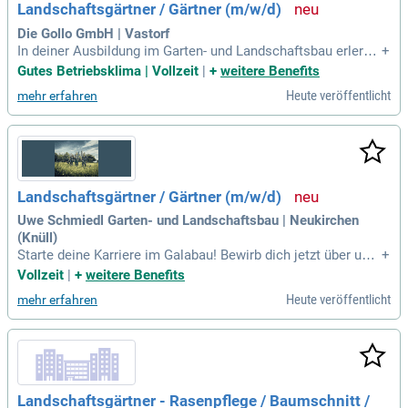
Landschaftsgärtner / Gärtner (m/w/d)
Die Gollo GmbH | Vastorf
In deiner Ausbildung im Garten- und Landschaftsbau erlerns
+
t du Schritt für Schritt vielfältige Tätigkeiten. Zu deinen Aufg
Gutes Betriebsklima | Vollzeit
|
+
weitere Benefits
aben gehören das Gestalten von Gärten, das Pflastern von
Heute veröffentlicht
mehr erfahren
Wegen und das Bauen von Mauern. Du wirst auch mit moder
nen Maschinen arbeiten und Rasenflächen anlegen sowie p
flegen. Teamarbeit ist ein wichtiger Bestandteil, da du auf ve
rschiedenen Baustellen in der Region tätig bist. Voraussetz
ung für diese Ausbildung ist ein Hauptschulabschluss sowi
e ein großes Interesse an Pflanzen und handwerklicher Arbe
Landschaftsgärtner / Gärtner (m/w/d)
it. Wenn du Freude an körperlicher Arbeit im Freien hast, ist
dies der ideale Beruf für dich.
Uwe Schmiedl Garten- und Landschaftsbau | Neukirchen
(Knüll)
Starte deine Karriere im Galabau! Bewirb dich jetzt über uns
+
er Formular, per E-Mail an info@schmiedl-gartenbau.de oder
Vollzeit
|
+
weitere Benefits
sende deine Unterlagen per Post an Uwe Schmiedl, Auf den
Heute veröffentlicht
mehr erfahren
Kirchwiesen 1, 34626 Neukirchen.
Landschaftsgärtner - Rasenpflege / Baumschnitt /