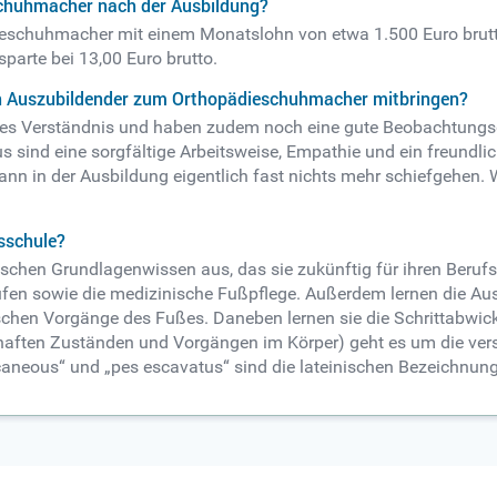
schuhmacher nach der Ausbildung?
eschuhmacher mit einem Monatslohn von etwa 1.500 Euro brutto 
sparte bei 13,00 Euro brutto.
in Auszubildender zum Orthopädieschuhmacher mitbringen?
ches Verständnis und haben zudem noch eine gute Beobachtungs
sind eine sorgfältige Arbeitsweise, Empathie und ein freundlic
ann in der Ausbildung eigentlich fast nichts mehr schiefgehen.
sschule?
tischen Grundlagenwissen aus, das sie zukünftig für ihren Ber
ufen sowie die medizinische Fußpflege. Außerdem lernen die Au
chen Vorgänge des Fußes. Daneben lernen sie die Schrittabwick
khaften Zuständen und Vorgängen im Körper) geht es um die ver
lcaneous“ und „pes escavatus“ sind die lateinischen Bezeichnun