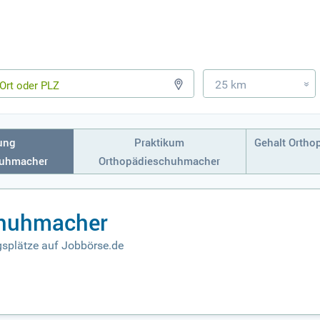
25 km
»
ung
Praktikum
Gehalt Orth
huhmacher
Orthopädieschuhmacher
chuhmacher
splätze auf Jobbörse.de