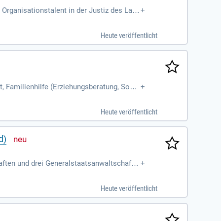
 Organisationstalent in der Justiz des Land
+
los funktionieren
Heute veröffentlicht
t, Familienhilfe (Erziehungsberatung, Sozia
+
sern und Justizvollzugsanstalten
Heute veröffentlicht
d)
aften und drei Generalstaatsanwaltschafte
+
Sozialen Dienstes
Heute veröffentlicht