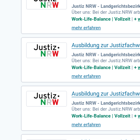
Justiz NRW - Landgerichtsbezirk
Über uns: Bei der Justiz.NRW ar
n, 36 Justizvollzugseinrichtunge
Work-Life-Balance | Vollzeit
|
+
mehr erfahren
Ausbildung zur Justizfachwi
Justiz NRW - Landgerichtsbezirk
Über uns: Bei der Justiz.NRW ar
n, 36 Justizvollzugseinrichtunge
Work-Life-Balance | Vollzeit
|
+
mehr erfahren
Ausbildung zur Justizfachwi
Justiz NRW - Landgerichtsbezir
Über uns: Bei der Justiz.NRW ar
n, 36 Justizvollzugseinrichtunge
Work-Life-Balance | Vollzeit
|
+
mehr erfahren