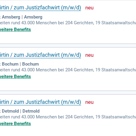
rtin / zum Justizfachwirt (m/w/d)
 Arnsberg | Arnsberg
beiten rund 43.000 Menschen bei 204 Gerichten, 19 Staatsanwaltsch
n, fünf Jugendarrestanstalten und 19 Dienststellen des ambulanten 
weitere Benefits
rtin / zum Justizfachwirt (m/w/d)
rk Bochum | Bochum
beiten rund 43.000 Menschen bei 204 Gerichten, 19 Staatsanwaltsch
n, fünf Jugendarrestanstalten und 19 Dienststellen des ambulanten 
weitere Benefits
rtin / zum Justizfachwirt (m/w/d)
k Detmold | Detmold
beiten rund 43.000 Menschen bei 204 Gerichten, 19 Staatsanwaltsch
n, fünf Jugendarrestanstalten und 19 Dienststellen des ambulanten 
weitere Benefits