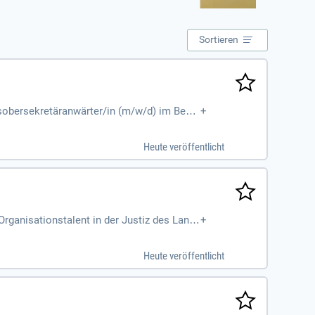
Sortieren
sobersekretäranwärter/in (m/w/d) im Bea
+
 NRW an.
Heute veröffentlicht
Organisationstalent in der Justiz des Land
+
los funktionieren
Heute veröffentlicht