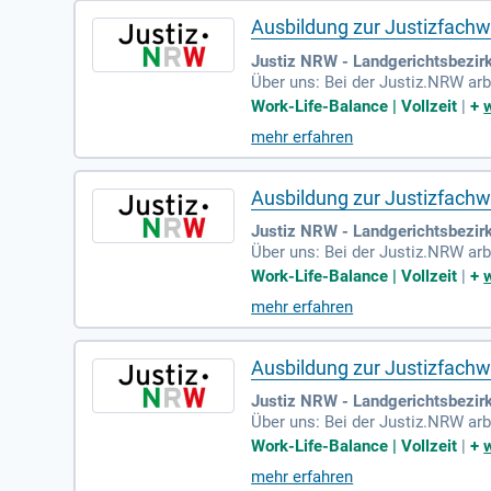
Ausbildung zur Justizfachwi
Justiz NRW - Landgerichtsbezirk
Über uns: Bei der Justiz.NRW ar
n, 36 Justizvollzugseinrichtunge
Work-Life-Balance | Vollzeit
|
+
mehr erfahren
Ausbildung zur Justizfachwi
Justiz NRW - Landgerichtsbezi
Über uns: Bei der Justiz.NRW ar
n, 36 Justizvollzugseinrichtunge
Work-Life-Balance | Vollzeit
|
+
mehr erfahren
Ausbildung zur Justizfachwi
Justiz NRW - Landgerichtsbezir
Über uns: Bei der Justiz.NRW ar
n, 36 Justizvollzugseinrichtunge
Work-Life-Balance | Vollzeit
|
+
mehr erfahren