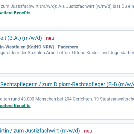
/ zum Justizfachwirt (m/w/d): Als Justizfachwirt (w/m/d) bist Du ein
atsanwaltschaften sorgst Du dafür, dass Recht und Justiz reibungs
weitere Benefits
eit (B.A.) (m/w/d)
in-Westfalen (KatHO NRW) | Paderborn
gsfeldern der Sozialen Arbeit offen: Offene Kinder- und Jugendarbei
endamt); Sozialpsychiatrischer Dienst; Soziale Dienste in Krankhäu
Rechtspflegerin / zum Diplom-Rechtspfleger (FH) (m/w/
beiten rund 43.000 Menschen bei 204 Gerichten, 19 Staatsanwaltsch
n, fünf Jugendarrestanstalten und 19 Dienststellen des ambulanten 
weitere Benefits
rtin / zum Justizfachwirt (m/w/d)