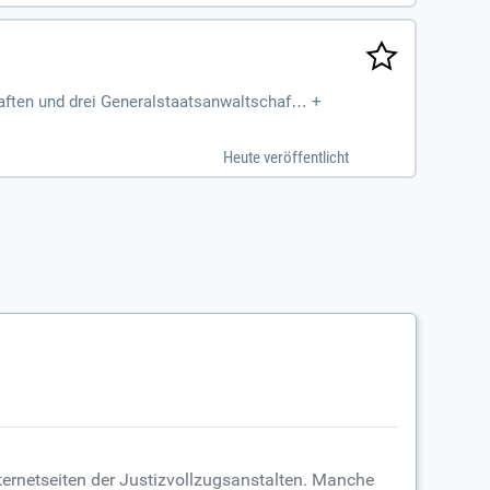
aften und drei Generalstaatsanwaltschafte
+
Sozialen Dienstes
Heute veröffentlicht
ternetseiten der Justizvollzugsanstalten. Manche