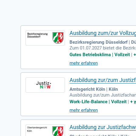
Ausbildung zum/zur Vollzu
Bezirksregierung Düsseldorf | D
Zum 01.07.2027 bietet die Bezir
mtenverhältnis der Laufbahngru
Gutes Betriebsklima | Vollzeit
|
mehr erfahren
Ausbildung zur/zum Justiz
Amtsgericht Köln | Köln
Ausbildung zur/zum Justizfachang
es NRW: In den Gerichten und Sta
Work-Life-Balance | Vollzeit
|
+
mehr erfahren
Ausbildung zur Justizfachwi