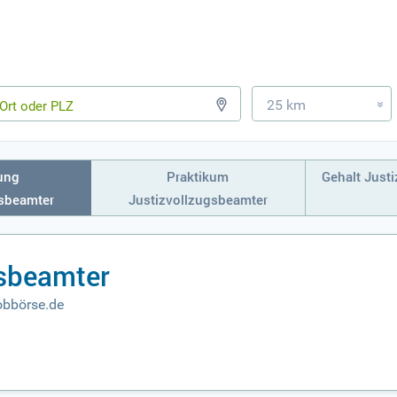
25 km
»
ung
Praktikum
Gehalt Just
gsbeamter
Justizvollzugsbeamter
gsbeamter
obbörse.de