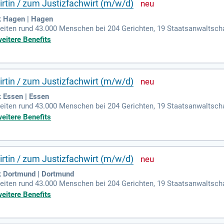
rtin / zum Justizfachwirt (m/w/d)
k Hagen | Hagen
beiten rund 43.000 Menschen bei 204 Gerichten, 19 Staatsanwaltsch
n, fünf Jugendarrestanstalten und 19 Dienststellen des ambulanten 
weitere Benefits
rtin / zum Justizfachwirt (m/w/d)
 Essen | Essen
beiten rund 43.000 Menschen bei 204 Gerichten, 19 Staatsanwaltsch
n, fünf Jugendarrestanstalten und 19 Dienststellen des ambulanten 
weitere Benefits
rtin / zum Justizfachwirt (m/w/d)
k Dortmund | Dortmund
beiten rund 43.000 Menschen bei 204 Gerichten, 19 Staatsanwaltsch
n, fünf Jugendarrestanstalten und 19 Dienststellen des ambulanten 
weitere Benefits