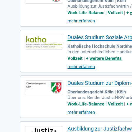
Oberlandesgericht Köln | Köln
Ausbildung zur Justizfachwirtin 
es NRW: In den Gerichten und Sta
Work-Life-Balance | Vollzeit
|
+
mehr erfahren
Duales Studium Soziale Arb
Katholische Hochschule Nordrhe
In den unterschiedlichen Handlun
lpädagogische Familienhilfe, Jug
Vollzeit
|
+
weitere Benefits
mehr erfahren
Duales Studium zur Diplom-
Oberlandesgericht Köln | Köln
Über uns: Bei der Justiz.NRW ar
n, 36 Justizvollzugseinrichtunge
Work-Life-Balance | Vollzeit
|
+
mehr erfahren
Ausbildung zur Justizfachwi