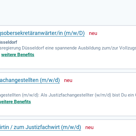
gsobersekretäranwärter/in (m/w/D)
üsseldorf
ksregierung Düsseldorf eine spannende Ausbildung zum/zur Vollzug
ppe 1, zweites Einstiegsamt des Abschiebungshaftvollzugsdienstes
+
weitere Benefits
fachangestellten (m/w/d)
estellten (m/w/d): Als Justizfachangestellter (w/m/d) bist Du ein 
atsanwaltschaften sorgst Du dafür, dass Recht und Justiz reibungs
weitere Benefits
rtin / zum Justizfachwirt (m/w/d)