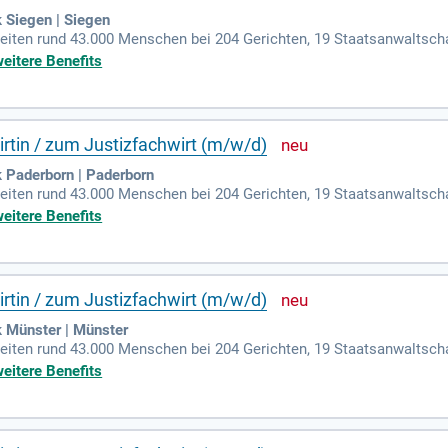
 Siegen | Siegen
beiten rund 43.000 Menschen bei 204 Gerichten, 19 Staatsanwaltsch
n, fünf Jugendarrestanstalten und 19 Dienststellen des ambulanten 
weitere Benefits
rtin / zum Justizfachwirt (m/w/d)
 Paderborn | Paderborn
beiten rund 43.000 Menschen bei 204 Gerichten, 19 Staatsanwaltsch
n, fünf Jugendarrestanstalten und 19 Dienststellen des ambulanten 
weitere Benefits
rtin / zum Justizfachwirt (m/w/d)
k Münster | Münster
beiten rund 43.000 Menschen bei 204 Gerichten, 19 Staatsanwaltsch
n, fünf Jugendarrestanstalten und 19 Dienststellen des ambulanten 
weitere Benefits