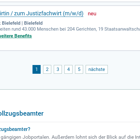
rtin / zum Justizfachwirt (m/w/d)
Bielefeld | Bielefeld
beiten rund 43.000 Menschen bei 204 Gerichten, 19 Staatsanwaltsch
n, fünf Jugendarrestanstalten und 19 Dienststellen des ambulanten 
weitere Benefits
1
2
3
4
5
nächste
ollzugsbeamter
llzugsbeamter?
gängigen Jobportalen. Außerdem lohnt sich der Blick auf die In