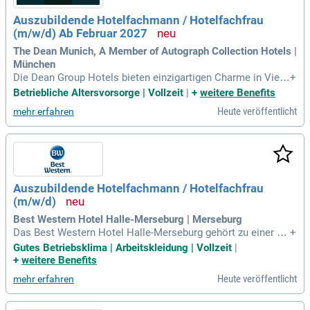
Auszubildende Hotelfachmann / Hotelfachfrau
(m/w/d) Ab Februar 2027
The Dean Munich, A Member of Autograph Collection Hotels |
München
Die Dean Group Hotels bieten einzigartigen Charme in Viert
+
eln wie Temple Bar und Charlottenburg. Jedes Hotel spiegel
Betriebliche Altersvorsorge | Vollzeit
|
+
weitere Benefits
t das lokale Flair wider und punktet mit speziellen Details, di
Heute veröffentlicht
mehr erfahren
e neugierig machen. Unsere internationale Collection in Eur
opa und den USA steht für Individualität und Persönlichkeit.
Wir setzen auf echte Begegnungen und ein herzliches Team,
das den Aufenthalt unvergesslich macht. Entdecken Sie uns
ere Hotelvielfalt, die alles andere als gewöhnlich ist. Bewer
ben Sie sich jetzt für eine Vollzeit-Ausbildung in verschiede
Auszubildende Hotelfachmann / Hotelfachfrau
nen Bereichen, sowohl operativ als auch administrativ, und
(m/w/d)
werden Sie Teil unserer besonderen Hotels!
Best Western Hotel Halle-Merseburg | Merseburg
Das Best Western Hotel Halle-Merseburg gehört zu einer de
+
r größten Hotelketten weltweit und bietet ein erstklassiges
Gutes Betriebsklima | Arbeitskleidung | Vollzeit
|
Ambiente. Besuchen Sie unser Steakrestaurant AZado und
+
weitere Benefits
erleben Sie erstklassigen Service. Wir suchen motivierte Au
Heute veröffentlicht
mehr erfahren
szubildende für eine dreijährige Ausbildung mit der Möglich
keit zur Verkürzung. Unsere Ausbildung umfasst alle Bereic
he wie Housekeeping, Restaurant, Rezeption und Buchhaltu