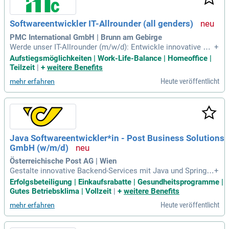
Softwareentwickler IT-Allrounder (all genders)
PMC International GmbH | Brunn am Gebirge
Werde unser IT-Allrounder (m/w/d): Entwickle innovative So
+
ftwarelösungen, passe bestehende Programme an und unter
Aufstiegsmöglichkeiten | Work-Life-Balance | Homeoffice |
stütze unseren IT-Leiter. Übernimm die Serveradministration
Teilzeit
|
+
weitere Benefits
und sorge für ein reibungsloses Monitoring unserer IT-Infras
Heute veröffentlicht
mehr erfahren
truktur.
Java Softwareentwickler*in - Post Business Solutions
GmbH (w/m/d)
Österreichische Post AG | Wien
Gestalte innovative Backend-Services mit Java und Spring B
+
oot! Analysiere Geschäftsanforderungen und entwickle nac
Erfolgsbeteiligung | Einkaufsrabatte | Gesundheitsprogramme |
hhaltige technische Lösungen, während du eng mit Stakehol
Gutes Betriebsklima | Vollzeit
|
+
weitere Benefits
dern und Product Ownern kooperierst, um herausragende Er
Heute veröffentlicht
mehr erfahren
gebnisse zu erzielen.