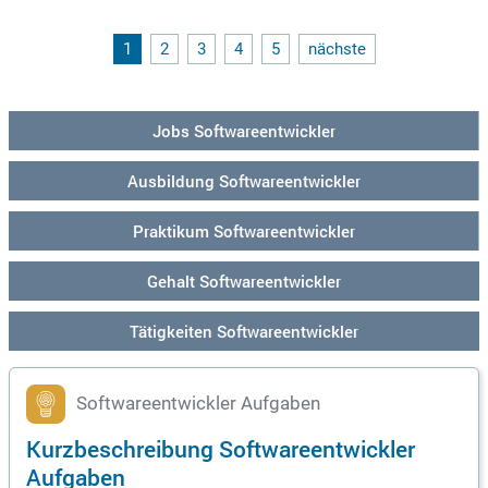
svoller Steuerungs- und Antriebsfunktionen. Dabei begleiten
Sie den gesamten Prozess von der Konzeption bis zur erfolg
reichen Integration. Verstärken Sie unser engagiertes Team
1
2
3
4
5
nächste
und gestalten Sie die Zukunft der Technik mit uns!
Jobs Softwareentwickler
Ausbildung Softwareentwickler
Praktikum Softwareentwickler
Gehalt Softwareentwickler
Tätigkeiten Softwareentwickler
Softwareentwickler Aufgaben
Kurzbeschreibung Softwareentwickler
Aufgaben