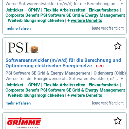
Werde Softwareentwickler (m/w/d) für die Berechnung und
+
Optimierung elektrischer Energienetze bei PSI Software SE!
Jobticket – ÖPNV | Flexible Arbeitszeiten | Einkaufsrabatte |
In Aschaffenburg oder Berlin gestaltest Du aktiv die Zukunft
Corporate Benefit PSI Software SE Grid & Energy Management
der Energieversorgung. Als Teil unseres Teams entwickelst
| Weiterbildungsmöglichkeiten
|
+
weitere Benefits
Du innovative Softwarelösungen zur Automatisierung und O
Heute veröffentlicht
mehr erfahren
ptimierung von Stromnetzen im DACH-Raum. Du arbeitest a
n spannenden nationalen und internationalen Projekten, die
die Energiewende vorantreiben. Durch enge Zusammenarbei
t mit Netzexpert:innen setzt Du Anforderungen in leistungsf
ähige algorithmische Lösungen um. Nutze den Freiraum für
Innovation und übernehme Verantwortung in einem dynamis
Softwareentwickler (m/w/d) für die Berechnung und
chen Entwicklungsteam!
Optimierung elektrischer Energienetze
PSI Software SE Grid & Energy Management | Oldenburg (Oldb)
Werde Teil der Energiewende als Softwareentwickler (m/w/
+
d) in Aschaffenburg oder Berlin bei PSI Software SE! Gestalt
Jobticket – ÖPNV | Flexible Arbeitszeiten | Einkaufsrabatte |
e innovative Softwarelösungen zur Automatisierung und Opt
Corporate Benefit PSI Software SE Grid & Energy Management
imierung elektrischer Energienetze in einem führenden Unte
| Weiterbildungsmöglichkeiten
|
+
weitere Benefits
rnehmen der DACH-Region. Dein Beitrag ist entscheidend fü
Heute veröffentlicht
mehr erfahren
r die Zukunft der Stromversorgung und du erhältst die Mögli
chkeit, in nationalen und internationalen Projekten zu arbeit
en. Entwickle leistungsstarke algorithmische Lösungen in e
nger Zusammenarbeit mit Netzexpert:innen. Nutze deinen G
estaltungsspielraum und übernehme Verantwortung in eine