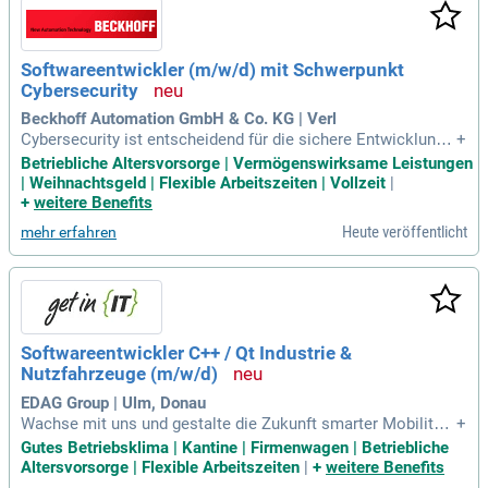
Softwareentwickler (m/w/d) mit Schwerpunkt
Cybersecurity
Beckhoff Automation GmbH & Co. KG | Verl
Cybersecurity ist entscheidend für die sichere Entwicklung
+
unserer Hardware- und Softwareprodukte. Wir suchen engag
Betriebliche Altersvorsorge | Vermögenswirksame Leistungen
ierte Talente, die in einem innovativen Softwareentwicklung
| Weihnachtsgeld | Flexible Arbeitszeiten | Vollzeit
|
steam arbeiten möchten. Das Ziel ist die Entwicklung hoch
+
weitere Benefits
moderner Automatisierungssysteme, die vor digitalen Bedro
Heute veröffentlicht
mehr erfahren
hungen schützen. Ihr Beitrag hilft, die Integrität von Produkti
onsnetzwerken weltweit zu gewährleisten. Werden Sie Teil u
nseres dynamischen Teams und gestalten Sie die Zukunft d
er Automatisierung aktiv mit. Bitte senden Sie Ihre vollständ
ige Bewerbung mit Anschreiben, Lebenslauf und Zeugnissen
und starten Sie Ihre Karriere im Bereich Cybersecurity!
Softwareentwickler C++ / Qt Industrie &
Nutzfahrzeuge (m/w/d)
EDAG Group | Ulm, Donau
Wachse mit uns und gestalte die Zukunft smarter Mobilität
+
als Softwareentwickler (m/w/d) für C++ und Qt. Du entwick
Gutes Betriebsklima | Kantine | Firmenwagen | Betriebliche
elst innovative Softwarelösungen für Nutzfahrzeuge und Def
Altersvorsorge | Flexible Arbeitszeiten
|
+
weitere Benefits
ense, einschließlich intuitiver Benutzeroberflächen und kom