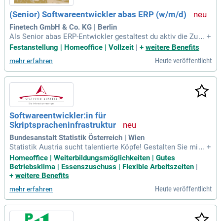
(Senior) Softwareentwickler abas ERP (w/m/d)
Finetech GmbH & Co. KG | Berlin
Als Senior abas ERP-Entwickler gestaltest du aktiv die Zuku
+
nft unseres Unternehmens. Deine Hauptaufgabe besteht in
Festanstellung | Homeoffice | Vollzeit
|
+
weitere Benefits
der Weiterentwicklung und Anpassung unseres abas ERP-Sy
Heute veröffentlicht
mehr erfahren
stems zur Optimierung der Geschäftsprozesse. Du entwicke
lst benutzerfreundliche Funktionen und setzt Anforderungen
aus den Fachbereichen in Zusammenarbeit mit ABAS-Cons
ultants um. Zudem unterstützt du den 2nd-Level-Support bei
der Analyse und Behebung von Fehlern im bestehenden Syst
em. Eine abgeschlossene Ausbildung oder ein Studium in In
Softwareentwickler:in für
formatik oder Wirtschaftsinformatik ist Voraussetzung. Ber
Skriptspracheninfrastruktur
ufserfahrung und Kenntnisse in der ABAS-FO-Programmieru
ng runden dein Profil ab und machen dich zum idealen Kandi
Bundesanstalt Statistik Österreich | Wien
daten.
Statistik Austria sucht talentierte Köpfe! Gestalten Sie mit u
+
ns die Zukunft der Datenanalyse und liefern Sie wertvolle, o
Homeoffice | Weiterbildungsmöglichkeiten | Gutes
bjektive Einblicke in die österreichische Gesellschaft und W
Betriebsklima | Essenszuschuss | Flexible Arbeitszeiten
|
irtschaft. Werden Sie Teil einer führenden, unabhängigen Ins
+
weitere Benefits
titution!
Heute veröffentlicht
mehr erfahren