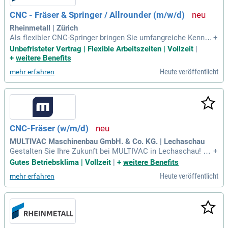
CNC - Fräser & Springer / Allrounder (m/w/d)
Rheinmetall | Zürich
Als flexibler CNC-Springer bringen Sie umfangreiche Kenntni
+
sse in der 3- und 5-Achs-Technik mit. Sie sind versiert im se
Unbefristeter Vertrag | Flexible Arbeitszeiten | Vollzeit
|
lbstständigen Einrichten und Programmieren mit Heidenhai
+
weitere Benefits
n-Steuerungen. Ihre Fähigkeit, schnell zwischen verschieden
Heute veröffentlicht
mehr erfahren
en Bauteilen und Projekten zu wechseln, unterstützt die effiz
iente Fertigung in Einzel- und Kleinserien. Zudem überwache
n Sie kontinuierlich die Qualität und Masshaltigkeit an den F
ertigungsstationen. Ihre Berufsausbildung als Polymechanik
er oder Maschinenoperateur sowie Ihre Schichtbereitschaft
sind von Vorteil. Mit mehrjähriger Erfahrung in der CNC-Zer
CNC-Fräser (w/m/d)
spanungstechnik agieren Sie souverän in einem dynamisch
en Werkstattumfeld.
MULTIVAC Maschinenbau GmbH. & Co. KG. | Lechaschau
Gestalten Sie Ihre Zukunft bei MULTIVAC in Lechaschau! Wi
+
r suchen einen CNC-Fräser (w/m/d), der modernste Hochlei
Gutes Betriebsklima | Vollzeit
|
+
weitere Benefits
stungs-Fräszentren mit Siemenssteuerung einrichtet und be
Heute veröffentlicht
mehr erfahren
dient. Werden Sie Teil unseres innovativen Teams!