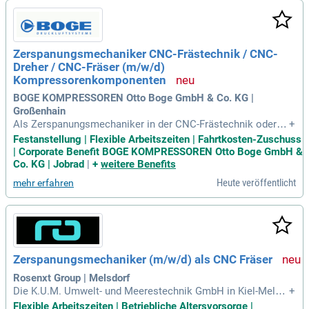
m bieten wir dir eine attraktive Vergütung, einschließlich ein
es garantierten 13. Monatsgehalts. Bewirb dich jetzt und sta
rte deine Karriere bei uns!
Zerspanungsmechaniker CNC-Frästechnik / CNC-
Dreher / CNC-Fräser (m/w/d)
Kompressorenkomponenten
BOGE KOMPRESSOREN Otto Boge GmbH & Co. KG |
Großenhain
Als Zerspanungsmechaniker in der CNC-Frästechnik oder al
+
s CNC-Dreher tragen Sie entscheidend zur Produktion hoch
Festanstellung | Flexible Arbeitszeiten | Fahrtkosten-Zuschuss
wertiger Kompressorenkomponenten bei. In Ihrer modernen,
| Corporate Benefit BOGE KOMPRESSOREN Otto Boge GmbH &
automatisierten Fertigungsumgebung bringen Sie Ihre Techn
Co. KG | Jobrad
|
+
weitere Benefits
ik-Affinität ein und gewährleisten präzise Abläufe. Durch die
Heute veröffentlicht
mehr erfahren
Steuerung und Überwachung komplexer Zerspanungsprozes
se stellen Sie höchste Qualitätsstandards sicher. Selbststä
ndig richten Sie CNC-Maschinen ein und optimieren den Ma
schinenbetrieb durch regelmäßige Wartung. Zudem verantw
orten Sie die Qualitätssicherung, indem Sie Bauteile durch p
räzises Messen auf der 3D-Koordinatenmessmaschine prüf
Zerspanungsmechaniker (m/w/d) als CNC Fräser
en. Ihr Werkzeugmanagement sorgt für maximale Einsatzbe
reitschaft der Maschinen und trägt zur Effizienz des gesamt
Rosenxt Group | Melsdorf
en Fertigungsprozesses bei.
Die K.U.M. Umwelt- und Meerestechnik GmbH in Kiel-Melsd
+
orf sucht einen Zerspanungsmechaniker (m/w/d) als CNC F
Flexible Arbeitszeiten | Betriebliche Altersvorsorge |